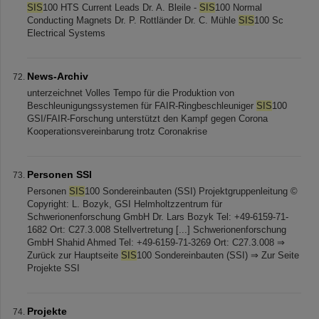
SIS
100 HTS Current Leads Dr. A. Bleile -
SIS
100 Normal
Conducting Magnets Dr. P. Rottländer Dr. C. Mühle
SIS
100 Sc
Electrical Systems
News-Archiv
unterzeichnet Volles Tempo für die Produktion von
Beschleunigungssystemen für FAIR-Ringbeschleuniger
SIS
100
GSI/FAIR-Forschung unterstützt den Kampf gegen Corona
Kooperationsvereinbarung trotz Coronakrise
Personen SSI
Personen
SIS
100 Sondereinbauten (SSI) Projektgruppenleitung ©
Copyright: L. Bozyk, GSI Helmholtzzentrum für
Schwerionenforschung GmbH Dr. Lars Bozyk Tel: +49-6159-71-
1682 Ort: C27.3.008 Stellvertretung [...] Schwerionenforschung
GmbH Shahid Ahmed Tel: +49-6159-71-3269 Ort: C27.3.008 ⇒
Zurück zur Hauptseite
SIS
100 Sondereinbauten (SSI) ⇒ Zur Seite
Projekte SSI
Projekte