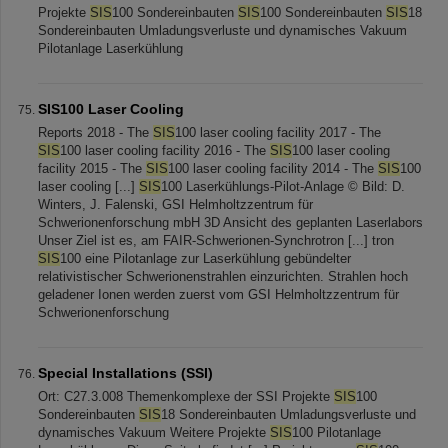
Projekte
SIS
100 Sondereinbauten
SIS
100 Sondereinbauten
SIS
18
Sondereinbauten Umladungsverluste und dynamisches Vakuum
Pilotanlage Laserkühlung
SIS100 Laser Cooling
Reports 2018 - The
SIS
100 laser cooling facility 2017 - The
SIS
100 laser cooling facility 2016 - The
SIS
100 laser cooling
facility 2015 - The
SIS
100 laser cooling facility 2014 - The
SIS
100
laser cooling [...]
SIS
100 Laserkühlungs-Pilot-Anlage © Bild: D.
Winters, J. Falenski, GSI Helmholtzzentrum für
Schwerionenforschung mbH 3D Ansicht des geplanten Laserlabors
Unser Ziel ist es, am FAIR-Schwerionen-Synchrotron [...] tron
SIS
100 eine Pilotanlage zur Laserkühlung gebündelter
relativistischer Schwerionenstrahlen einzurichten. Strahlen hoch
geladener Ionen werden zuerst vom GSI Helmholtzzentrum für
Schwerionenforschung
Special Installations (SSI)
Ort: C27.3.008 Themenkomplexe der SSI Projekte
SIS
100
Sondereinbauten
SIS
18 Sondereinbauten Umladungsverluste und
dynamisches Vakuum Weitere Projekte
SIS
100 Pilotanlage