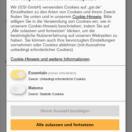
(Accelerator Research and Innovation
Wir (GSI GmbH) verwenden Cookies auf „gsi.de“.
Einzelheiten zu den Arten von Cookies und ihrem Zweck
finden Sie unten und in unserem
Cookie-Hinweis
. Bitte
Baubeginn - heute: Bildvergleich FAIR-Baustelle
willigen Sie in die Verwendung von Cookies ein, wie in
unserem Cookie-Hinweis beschrieben, indem Sie auf
er
SIS
100 und das Kreuzungsgebäude 2020 Foto: GSI/FAIR/L.
„Alle zulassen und fortsetzen“ klicken, um die
Möller, zeitrausch.net 2018 Experimentier-Cave für CBM 2020
bestmögliche Nutzererfahrung auf unseren Webseiten zu
Foto: GSI/FAIR/L. Möller, zeitrausch.net 2018 Unterirdische
haben. Sie können auch Ihre bevorzugten Einstellungen
Tunnel für den
SIS
100-
vornehmen oder Cookies ablehnen (mit Ausnahme
unbedingt erforderlicher Cookies).
Cookie-Hinweis und weitere Informationen
.
EU-Forschungsförderung
abgeschlossen C. Scheidenberger, NUSTAR H2020-INFRAIA-
Essentials
(immer erforderlich)
2014-2015 (TNA) ARIES abgeschlossen J. Stadlmann,
SIS
H2020-INFRAIA-2016-1 (TNA) IDEAAL abgeschlossen H. Simon,
Zweck
:
Unbedingt erforderliche Cookies
SFRS H2020-INFRADEV-2016-1 INSPIRE abgeschlossen [...]
Matomo
abgeschlossen T. Kollegger, Wissenschaftliches Computing
Zweck
:
Statistik-Cookies
H2020-INFRAEOSC-07-2020 I.FAST J. Stadlmann,
SIS
INFRAINNOV-04-2020 - Innovation pilots RADNEXT M. Durante,
Biophysik und C. Trautmann, Materialforschung
Meine Auswahl bestätigen
Alle zulassen und fortsetzen
«
....
3
4
5
6
7
8
9
10
11
12
....
»