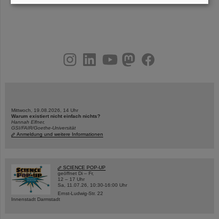
instagram
linkedin
youtube
helmholtz.social
facebook
Mittwoch, 19.08.2026, 14 Uhr
Warum existiert nicht einfach nichts?
Hannah Elfner,
GSI/FAIR/Goethe-Universität
Anmeldung und weitere Informationen
SCIENCE POP-UP
geöffnet Di – Fr,
12 – 17 Uhr
Sa, 11.07.26, 10:30-16:00 Uhr
Ernst-Ludwig-Str. 22
Innenstadt Darmstadt