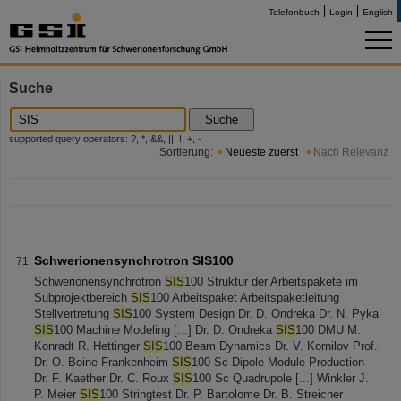
Telefonbuch
Login
English
Suche
Suche
supported query operators: ?, *, &&, ||, !, +, -
Sortierung:
Neueste zuerst
Nach Relevanz
Schwerionensynchrotron SIS100
Schwerionensynchrotron
SIS
100 Struktur der Arbeitspakete im
Subprojektbereich
SIS
100 Arbeitspaket Arbeitspaketleitung
Stellvertretung
SIS
100 System Design Dr. D. Ondreka Dr. N. Pyka
SIS
100 Machine Modeling [...] Dr. D. Ondreka
SIS
100 DMU M.
Konradt R. Hettinger
SIS
100 Beam Dynamics Dr. V. Kornilov Prof.
Dr. O. Boine-Frankenheim
SIS
100 Sc Dipole Module Production
Dr. F. Kaether Dr. C. Roux
SIS
100 Sc Quadrupole [...] Winkler J.
P. Meier
SIS
100 Stringtest Dr. P. Bartolome Dr. B. Streicher