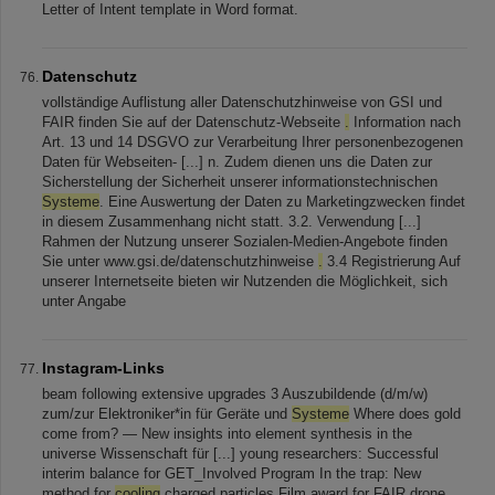
Letter of Intent template in Word format.
Datenschutz
vollständige Auflistung aller Datenschutzhinweise von GSI und
FAIR finden Sie auf der Datenschutz-Webseite
.
Information nach
Art. 13 und 14 DSGVO zur Verarbeitung Ihrer personenbezogenen
Daten für Webseiten- [...] n. Zudem dienen uns die Daten zur
Sicherstellung der Sicherheit unserer informationstechnischen
Systeme
. Eine Auswertung der Daten zu Marketingzwecken findet
in diesem Zusammenhang nicht statt. 3.2. Verwendung [...]
Rahmen der Nutzung unserer Sozialen‑Medien‑Angebote finden
Sie unter www.gsi.de/datenschutzhinweise
.
3.4 Registrierung Auf
unserer Internetseite bieten wir Nutzenden die Möglichkeit, sich
unter Angabe
Instagram-Links
beam following extensive upgrades 3 Auszubildende (d/m/w)
zum/zur Elektroniker*in für Geräte und
Systeme
Where does gold
come from? — New insights into element synthesis in the
universe Wissenschaft für [...] young researchers: Successful
interim balance for GET_Involved Program In the trap: New
method for
cooling
charged particles Film award for FAIR drone