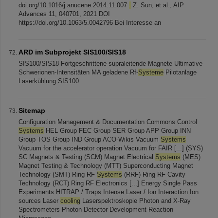
doi.org/10.1016/j.anucene.2014.11.007
.
Z. Sun, et al., AIP
Advances 11, 040701, 2021 DOI
https://doi.org/10.1063/5.0042796 Bei Interesse an
ARD im Subprojekt SIS100/SIS18
SIS100/SIS18 Fortgeschrittene supraleitende Magnete Ultimative
Schwerionen-Intensitäten MA geladene Rf-
Systeme
Pilotanlage
Laserkühlung SIS100
Sitemap
Configuration Management & Documentation Commons Control
Systems
HEL Group FEC Group SER Group APP Group INN
Group TOS Group IND Group ACO-Wikis Vacuum
Systems
Vacuum for the accelerator operation Vacuum for FAIR [...] (SYS)
SC Magnets & Testing (SCM) Magnet Electrical
Systems
(MES)
Magnet Testing & Technology (MTT) Superconducting Magnet
Technology (SMT) Ring RF
Systems
(RRF) Ring RF Cavity
Technology (RCT) Ring RF Electronics [...] Energy Single Pass
Experiments HITRAP / Traps Intense Laser / Ion Interaction Ion
sources Laser
cooling
Laserspektroskopie Photon and X-Ray
Spectrometers Photon Detector Development Reaction