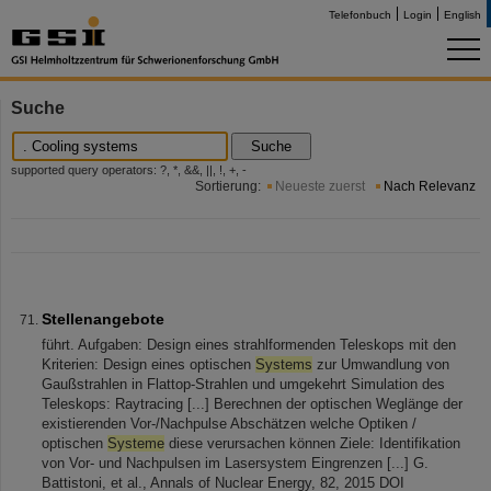
Telefonbuch
Login
English
Suche
Suche
supported query operators: ?, *, &&, ||, !, +, -
Sortierung:
Neueste zuerst
Nach Relevanz
Stellenangebote
führt. Aufgaben: Design eines strahlformenden Teleskops mit den
Kriterien: Design eines optischen
Systems
zur Umwandlung von
Gaußstrahlen in Flattop-Strahlen und umgekehrt Simulation des
Teleskops: Raytracing [...] Berechnen der optischen Weglänge der
existierenden Vor-/Nachpulse Abschätzen welche Optiken /
optischen
Systeme
diese verursachen können Ziele: Identifikation
von Vor- und Nachpulsen im Lasersystem Eingrenzen [...] G.
Battistoni, et al., Annals of Nuclear Energy, 82, 2015 DOI