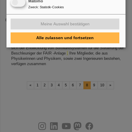
Matomo
untested: R. S. Sidhu et al., “Electroweak decays
Zweck
:
Statistik-Cookies
SYS - Maschinensteuerung
Meine Auswahl bestätigen
minimieren. Diese zweite zentrale Aufgabe der
Maschinensteuerung übernehmen
Systeme
zur strahlbasierten
Messung und Regelung
.
Maschinenmodellierung Die
Alle zulassen und fortsetzen
Maschinenmodelle für die FAIR -Anlage werden unter [...] widmet
sich der Entwicklung von Softwaresystemen für die Steuerung der
Beschleuniger der FAIR -Anlage
.
Ihre Mitglieder, die aus
Physikerinnen und Physikern, sowie zwei Ingenieuren bestehen,
verfügen zusammen
«
1
2
3
4
5
6
7
8
9
10
»
instagram
linkedin
youtube
helmholtz.social
facebook