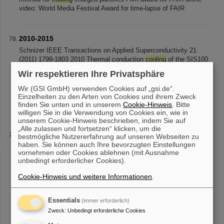
video: World Media Festival Award for time-lapse of FAIR
2010-2015
Schnizer IEEE Transactions on Applied Superconductivity 21
(2011) 1799-1803 2010 Thermal conduction
cooling
of the SIS100
vacuum chamber and its field distortion E. Fischer, A. Mierau, J.
Wir respektieren Ihre Privatsphäre
Macavei, P. Schnizer [...] 1977-1980 Experimental results on the
development of superconducting NbTi/Cu-Mn/Cu wires for magnet
Wir (GSI GmbH) verwenden Cookies auf „gsi.de“.
systems
of SIS100 and SIS300 synchrotrons at FAIR L. Potatina,
Einzelheiten zu den Arten von Cookies und ihrem Zweck
finden Sie unten und in unserem
V. Pantsyrny, N. Shikov, A. Salunin, I. Gubkin
Cookie-Hinweis
. Bitte
willigen Sie in die Verwendung von Cookies ein, wie in
unserem Cookie-Hinweis beschrieben, indem Sie auf
„Alle zulassen und fortsetzen“ klicken, um die
Weak decays in highly charged ions
bestmögliche Nutzererfahrung auf unseren Webseiten zu
haben. Sie können auch Ihre bevorzugten Einstellungen
neutron (n)—and leptons—electron (e−), electron neutrino (ν e )—
vornehmen oder Cookies ablehnen (mit Ausnahme
in a symmetric form as: n + ν e ↔ p + e −
.
Taking the particle–
unbedingt erforderlicher Cookies).
antiparticle symmetry into account, five distinct modes of β-decay
can be classified: [...] of stored highly charged ions”, Eur. Phys. J.
Cookie-Hinweis und weitere Informationen
.
A59 (2023) 102, doi: 10.1140/epja/s10050-023-00978-w
.
A major
focus of current investigations lies in two-body beta decays. The
electron capture in hydrogen-like [...] were measured in hydrogen-
Essentials
(immer erforderlich)
like 140 Pr and 142 Pm ions. Now, the goal is to study the lithium-
Zweck
:
Unbedingt erforderliche Cookies
like
systems
, where predictions of the corresponding rates remain