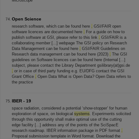
Microscope
Open Science
research software, which can be found here
.
GSI/FAIR open
software licences are documented here
.
For a guide on how to
publish software at GSI, please refer to this link
.
GSI/FAIR is a
collaborating member [...] webpage The GSI policy on Research
Data Management can be found here
.
GSI/FAIR Guidelines on
Research data management can be found here (2023)
.
The GSI
guidelines on Software licences can be found here (Internal [...]
subject, please contact the Library Department gsilibrary(at)gsi.de
.
or in case of third party funding e.g. EU/DFG contact the GSI
Grant Office
.
Open Data What is Open Data? Open Data refers to
the practice
IBER - 19
space radiation, considered a potential ‘show-stopper’ for human
exploration of space, on biological
systems
. Experiments solicited
through this opportunity shall make optimal use of the cutting
edge facility [...] address any of the points of the SciSpacE
research roadmap. IBER information package in PDF format
.
Proposal submission template in Word format. Download the