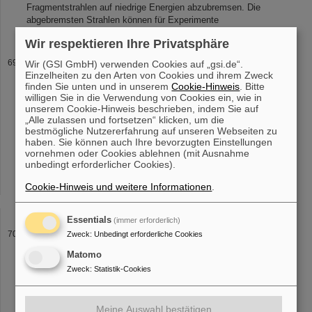
Fragmentstrahlen auf niedrige Energien abzubremsen. Die
abgebremsten Strahlen können für Experimente
Wir respektieren Ihre Privatsphäre
CRYRING@ESR
Wir (GSI GmbH) verwenden Cookies auf „gsi.de“.
Einzelheiten zu den Arten von Cookies und ihrem Zweck
highly charged
ions
down to a few 100 keV/nucleon. It features
finden Sie unten und in unserem
Cookie-Hinweis
. Bitte
excellent vacuum conditions to achieve
ion
beam lifetimes of
willigen Sie in die Verwendung von Cookies ein, wie in
several seconds to minutes for even the highest charge states of
unserem Cookie-Hinweis beschrieben, indem Sie auf
ions
. It is equipped [...] Moreover, the local
ion
source provides a
„Alle zulassen und fortsetzen“ klicken, um die
range of light
ions
from gaseous and solid sample materials. The
bestmögliche Nutzererfahrung auf unseren Webseiten zu
source transmits beams through a 300 keV/u RFQ accelerator to
haben. Sie können auch Ihre bevorzugten Einstellungen
vornehmen oder Cookies ablehnen (mit Ausnahme
the ring. The
ion
beam energy can be [...] CRYRING@ESR is low-
unbedingt erforderlicher Cookies).
energy storage ring for heavy
ions
and is integrated into the GSI
accelerator complex and the smallest of the storage rings here. All
Cookie-Hinweis und weitere Informationen
.
ion
species, which are available as beams at the GSI
Essentials
(immer erforderlich)
2014
Zweck
:
Unbedingt erforderliche Cookies
simulatioms of thin solid carbon foils for charge stripping of high
Matomo
current uranium
ion
beams at a proposed new heavy-
ion
linac at
Zweck
:
Statistik-Cookies
GSI Physical Review Special Topics - Accelerators and Beams
Authors: N. A [...] acc-ph) Authors: P. Gerhard, L. Groening, K.-O.
Voss Experimental Proof of Adjustable Single-Knob
Ion
Beam
Meine Auswahl bestätigen