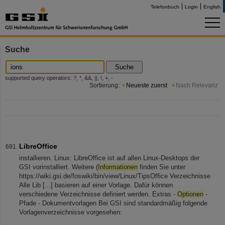
Telefonbuch
Login
English
Suche
Suche
supported query operators: ?, *, &&, ||, !, +, -
Sortierung:
Neueste zuerst
Nach Relevanz
LibreOffice
installieren. Linux: LibreOffice ist auf allen Linux-Desktops der
GSI vorinstalliert. Weitere (
Informationen
finden Sie unter
https://wiki.gsi.de/foswiki/bin/view/Linux/TipsOffice Verzeichnisse
Alle Lib [...] basieren auf einer Vorlage. Dafür können
verschiedene Verzeichnisse definiert werden. Extras -
Optionen
-
Pfade - Dokumentvorlagen Bei GSI sind standardmäßig folgende
Vorlagenverzeichnisse vorgesehen: