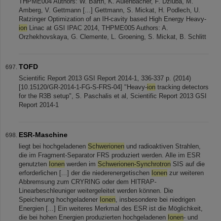
THPME004 Authors: W. Barth, K. Aulenbacher, F. Dziuba, M.
Amberg, V. Gettmann [...] Gettmann, S. Mickat, H. Podlech, U.
Ratzinger Optimization of an IH-cavity based High Energy Heavy-
ion
Linac at GSI IPAC 2014, THPME005 Authors: A.
Orzhekhovskaya, G. Clemente, L. Groening, S. Mickat, B. Schlitt
TOFD
Scientific Report 2013 GSI Report 2014-1, 336-337 p. (2014)
[10.15120/GR-2014-1-FG-S-FRS-04] "Heavy-
ion
tracking detectors
for the R3B setup", S. Paschalis et al, Scientific Report 2013 GSI
Report 2014-1
ESR-Maschine
liegt bei hochgeladenen
Schwerionen
und radioaktiven Strahlen,
die im Fragment-Separator FRS produziert werden. Alle im ESR
genutzten
Ionen
werden im
Schwerionen-Synchrotron
SIS auf die
erforderlichen [...] der die niederenergetischen
Ionen
zur weiteren
Abbremsung zum CRYRING oder dem HITRAP-
Linearbeschleuniger weitergeleitet werden können. Die
Speicherung hochgeladener
Ionen
, insbesondere bei niedrigen
Energien [...] Ein weiteres Merkmal des ESR ist die Möglichkeit,
die bei hohen Energien produzierten hochgeladenen
Ionen
- und