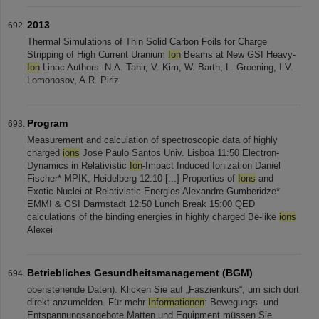
2013
Thermal Simulations of Thin Solid Carbon Foils for Charge
Stripping of High Current Uranium
Ion
Beams at New GSI Heavy-
Ion
Linac Authors: N.A. Tahir, V. Kim, W. Barth, L. Groening, I.V.
Lomonosov, A.R. Piriz
Program
Measurement and calculation of spectroscopic data of highly
charged
ions
Jose Paulo Santos Univ. Lisboa 11:50 Electron-
Dynamics in Relativistic
Ion
-Impact Induced Ionization Daniel
Fischer* MPIK, Heidelberg 12:10 [...] Properties of
Ions
and
Exotic Nuclei at Relativistic Energies Alexandre Gumberidze*
EMMI & GSI Darmstadt 12:50 Lunch Break 15:00 QED
calculations of the binding energies in highly charged Be-like
ions
Alexei
Betriebliches Gesundheitsmanagement (BGM)
obenstehende Daten). Klicken Sie auf „Faszienkurs“, um sich dort
direkt anzumelden. Für mehr
Informationen
: Bewegungs- und
Entspannungsangebote Matten und Equipment müssen Sie