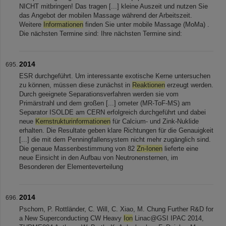
NICHT mitbringen! Das tragen [...] kleine Auszeit und nutzen Sie
das Angebot der mobilen Massage während der Arbeitszeit.
Weitere
Informationen
finden Sie unter mobile Massage (MoMa) .
Die nächsten Termine sind: Ihre nächsten Termine sind:
2014
ESR durchgeführt. Um interessante exotische Kerne untersuchen
zu können, müssen diese zunächst in
Reaktionen
erzeugt werden.
Durch geeignete Separationsverfahren werden sie vom
Primärstrahl und dem großen [...] ometer (MR-ToF-MS) am
Separator ISOLDE am CERN erfolgreich durchgeführt und dabei
neue
Kernstrukturinformationen
für Calcium- und Zink-Nuklide
erhalten. Die Resultate geben klare Richtungen für die Genauigkeit
[...] die mit dem Penningfallensystem nicht mehr zugänglich sind.
Die genaue Massenbestimmung von 82
Zn-Ionen
lieferte eine
neue Einsicht in den Aufbau von Neutronensternen, im
Besonderen der Elementeverteilung
2014
Pschorn, P. Rottländer, C. Will, C. Xiao, M. Chung Further R&D for
a New Superconducting CW Heavy
Ion
Linac@GSI IPAC 2014,