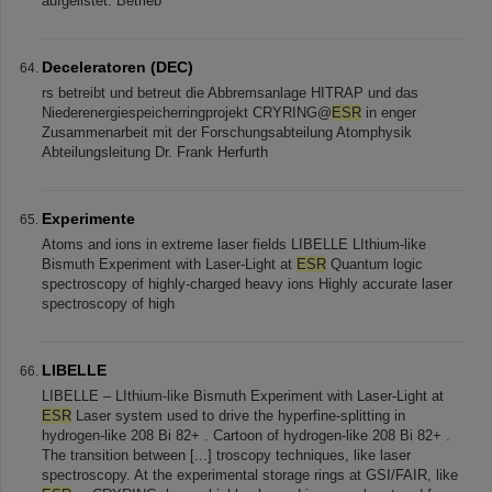
aufgelistet. Betrieb
Deceleratoren (DEC)
rs betreibt und betreut die Abbremsanlage HITRAP und das
Niederenergiespeicherringprojekt CRYRING@
ESR
in enger
Zusammenarbeit mit der Forschungsabteilung Atomphysik
Abteilungsleitung Dr. Frank Herfurth
Experimente
Atoms and ions in extreme laser fields LIBELLE LIthium-like
Bismuth Experiment with Laser-Light at
ESR
Quantum logic
spectroscopy of highly-charged heavy ions Highly accurate laser
spectroscopy of high
LIBELLE
LIBELLE – LIthium-like Bismuth Experiment with Laser-Light at
ESR
Laser system used to drive the hyperfine-splitting in
hydrogen-like 208 Bi 82+ . Cartoon of hydrogen-like 208 Bi 82+ .
The transition between [...] troscopy techniques, like laser
spectroscopy. At the experimental storage rings at GSI/FAIR, like