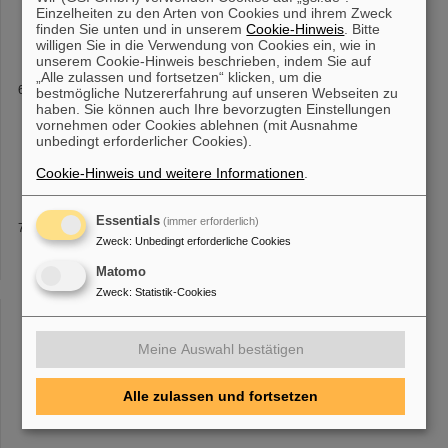
FAIR International Journal of Modern Physics E 18(2): pp.359-366,
Einzelheiten zu den Arten von Cookies und ihrem Zweck
finden Sie unten und in unserem
(2009)
Cookie-Hinweis
. Bitte
willigen Sie in die Verwendung von Cookies ein, wie in
unserem Cookie-Hinweis beschrieben, indem Sie auf
„Alle zulassen und fortsetzen“ klicken, um die
Beschleunigeranlage
bestmögliche Nutzererfahrung auf unseren Webseiten zu
haben. Sie können auch Ihre bevorzugten Einstellungen
Schwerionen: Ionenquellen Der Linearbeschleuniger UNILAC Der
vornehmen oder Cookies ablehnen (mit Ausnahme
Ringbeschleuniger SIS18 Der Speicherring
ESR
Der
unbedingt erforderlicher Cookies).
Fragmentseparator FRS Hauptkontrollraum Die im Bau befindliche
internationale Beschleunigeranlage
Cookie-Hinweis und weitere Informationen
.
Essentials
(immer erforderlich)
NECTAR
Zweck
:
Unbedingt erforderliche Cookies
. The novel approach is based on the surrogate reaction scheme
applied tostored heavy ions in the
ESR
and it facilitates
Matomo
measurements of reactions on radioactive nuclei, which are
Zweck
:
Statistik-Cookies
impossible to measure
Meine Auswahl bestätigen
«
2
3
4
5
6
7
8
9
10
11
....
»
Alle zulassen und fortsetzen