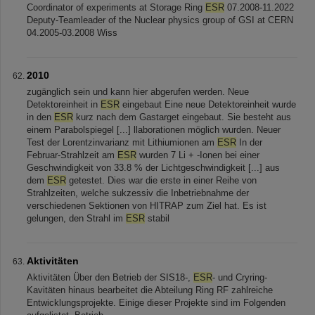
Coordinator of experiments at Storage Ring
ESR
07.2008-11.2022
Deputy-Teamleader of the Nuclear physics group of GSI at CERN
04.2005-03.2008 Wiss
2010
zugänglich sein und kann hier abgerufen werden. Neue
Detektoreinheit in
ESR
eingebaut Eine neue Detektoreinheit wurde
in den
ESR
kurz nach dem Gastarget eingebaut. Sie besteht aus
einem Parabolspiegel [...] llaborationen möglich wurden. Neuer
Test der Lorentzinvarianz mit Lithiumionen am
ESR
In der
Februar-Strahlzeit am
ESR
wurden 7 Li + -Ionen bei einer
Geschwindigkeit von 33.8 % der Lichtgeschwindigkeit [...] aus
dem
ESR
getestet. Dies war die erste in einer Reihe von
Strahlzeiten, welche sukzessiv die Inbetriebnahme der
verschiedenen Sektionen von HITRAP zum Ziel hat. Es ist
gelungen, den Strahl im
ESR
stabil
Aktivitäten
Aktivitäten Über den Betrieb der SIS18-,
ESR
- und Cryring-
Kavitäten hinaus bearbeitet die Abteilung Ring RF zahlreiche
Entwicklungsprojekte. Einige dieser Projekte sind im Folgenden