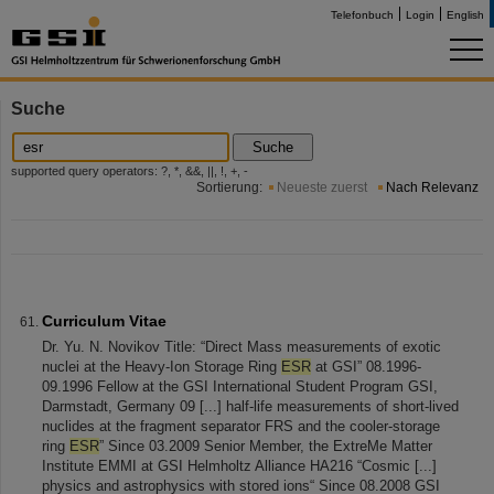
Telefonbuch
Login
English
Suche
Suche
supported query operators: ?, *, &&, ||, !, +, -
Sortierung:
Neueste zuerst
Nach Relevanz
Curriculum Vitae
Dr. Yu. N. Novikov Title: “Direct Mass measurements of exotic
nuclei at the Heavy-Ion Storage Ring
ESR
at GSI” 08.1996-
09.1996 Fellow at the GSI International Student Program GSI,
Darmstadt, Germany 09 [...] half-life measurements of short-lived
nuclides at the fragment separator FRS and the cooler-storage
ring
ESR
” Since 03.2009 Senior Member, the ExtreMe Matter
Institute EMMI at GSI Helmholtz Alliance HA216 “Cosmic [...]
physics and astrophysics with stored ions“ Since 08.2008 GSI