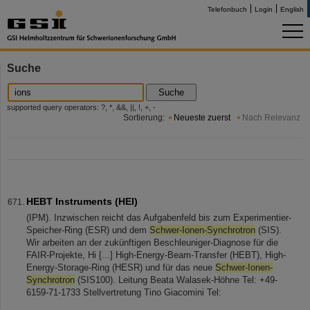
Telefonbuch
Login
English
Suche
Suche
supported query operators: ?, *, &&, ||, !, +, -
Sortierung:
Neueste zuerst
Nach Relevanz
HEBT Instruments (HEI)
(IPM). Inzwischen reicht das Aufgabenfeld bis zum Experimentier-
Speicher-Ring (ESR) und dem
Schwer-Ionen-Synchrotron
(SIS).
Wir arbeiten an der zukünftigen Beschleuniger-Diagnose für die
FAIR-Projekte, Hi [...] High-Energy-Beam-Transfer (HEBT), High-
Energy-Storage-Ring (HESR) und für das neue
Schwer-Ionen-
Synchrotron
(SIS100). Leitung Beata Walasek-Höhne Tel: +49-
6159-71-1733 Stellvertretung Tino Giacomini Tel: