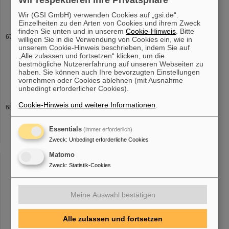
software; you can redistribute
Wir (GSI GmbH) verwenden Cookies auf „gsi.de“.
Einzelheiten zu den Arten von Cookies und ihrem Zweck
finden Sie unten und in unserem
Cookie-Hinweis
. Bitte
Projekt
willigen Sie in die Verwendung von Cookies ein, wie in
unserem Cookie-Hinweis beschrieben, indem Sie auf
Datenformat für Event I/O Release v5.3 5. März 2018
„Alle zulassen und fortsetzen“ klicken, um die
Konsolidierung und Anpassung an neueste ROOT
Versionen
bestmögliche Nutzererfahrung auf unseren Webseiten zu
Release v5.2 9. Januar 2017 GUI Benutzerkommandoknöpfe,
haben. Sie können auch Ihre bevorzugten Einstellungen
Konsolidierung und Bugfixes Release v5.1
vornehmen oder Cookies ablehnen (mit Ausnahme
unbedingt erforderlicher Cookies).
Cookie-Hinweis und weitere Informationen
.
Pakete
Go4 version 6.4.0 (March, 17th 2025) - Docker container with
prebuild image from Docker hub Alte
Versionen
Download
Essentials
(immer erforderlich)
v6.3.0(full sources ) Go4 version 6.3.0 (January, 11th 2024) - use
Zweck
:
Unbedingt erforderliche Cookies
with Linux, Mac or Windows [...] irgendeines Go4 Paketes wird die
Matomo
folgende Vereinbarung akzeptiert: Copyright (C) Gesellschaft f.
Schwerionenforschung
, GSI Planckstr. 1 64291 Darmstadt
Zweck
:
Statistik-Cookies
Germany This program is free software; you can redistribute
Meine Auswahl bestätigen
«
....
63
64
65
66
67
68
69
70
71
72
Alle zulassen und fortsetzen
....
»