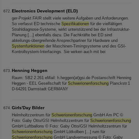
Electronics Development (ELD)
ger-Projekt FAIR stellt viele weitere Aufgaben und Anforderungen.
So verfasst ED technische
Spezifikationen
für die vielfältigen
Strahldiagnose-Systeme, wirkt unterstützend bei der Infrastruktur-
Planung [...] ebenfalls dazu. Die Fachkräfte bei ED sind
abteilungs-übergreifende Ansprechpartner für Hardware und
Systemfunktionen
der Maschinen-Timingsysteme und des GSI-
Kontrollsystem-Interfacings. Sie wirken auch mit bei
Henning Heggen
Raum: SB2 2.261 eMail: h.heggen(at)gsi.de Postanschrift Henning
Heggen - EEL Gesellschaft für
Schwerionenforschung
Planckstr.1
D-64291 Darmstadt GERMANY
Girls'Day Bilder
Helmholtzzentrum für
Schwerionenforschung
GmbH Am PC ©
Foto: Gaby Otto/GSI Helmholtzzentrum für
Schwerionenforschung
GmbH Luftballons © Foto: Gaby Otto/GSI Helmholtzzentrum für
Schwerionenforschung
GmbH Lötkolben [...] rum für
Schwerionenforschung
GmbH Landvermessung © Foto: Gaby