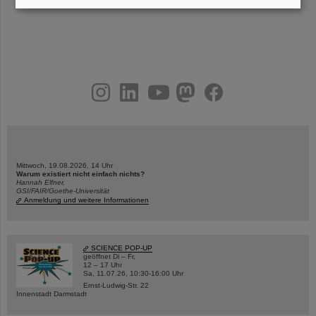
instagram
linkedin
youtube
helmholtz.social
facebook
Mittwoch, 19.08.2026, 14 Uhr
Warum existiert nicht einfach nichts?
Hannah Elfner,
GSI/FAIR/Goethe-Universität
Anmeldung und weitere Informationen
SCIENCE POP-UP
geöffnet Di – Fr,
12 – 17 Uhr
Sa, 11.07.26, 10:30-16:00 Uhr
Ernst-Ludwig-Str. 22
Innenstadt Darmstadt