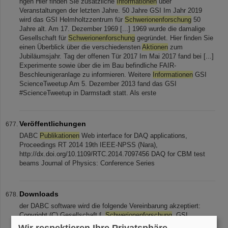
ngen Hier finden Sie zusätzliche
Informationen
über
Veranstaltungen der letzten Jahre. 50 Jahre GSI Im Jahr 2019
wird das GSI Helmholtzzentrum für
Schwerionenforschung
50
Jahre alt. Am 17. Dezember 1969 [...] 1969 wurde die damalige
Gesellschaft für
Schwerionenforschung
gegründet. Hier finden Sie
einen Überblick über die verschiedensten
Aktionen
zum
Jubiläumsjahr. Tag der offenen Tür 2017 Im Mai 2017 fand bei [...]
Experimente sowie über die im Bau befindliche FAIR-
Beschleunigeranlage zu informieren. Weitere
Informationen
GSI
ScienceTweetup Am 5. Dezember 2013 fand das GSI
#ScienceTweetup in Darmstadt statt. Als erste
Veröffentlichungen
DABC
Publikationen
Web interface for DAQ applications,
Proceedings RT 2014 19th IEEE-NPSS (Nara),
http://dx.doi.org/10.1109/RTC.2014.7097456 DAQ for CBM test
beams Journal of Physics: Conference Series
Downloads
der DABC software wird die folgende Vereinbarung akzeptiert:
Copyright (C) Gesellschaft f.
Schwerionenforschung
, GSI
Planckstr. 1 64291 Darmstadt Germany This program is free
Wir respektieren Ihre Privatsphäre