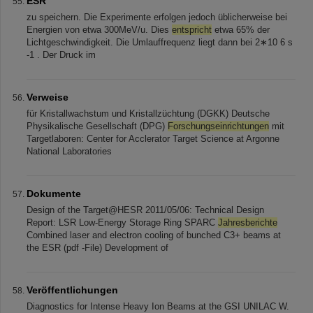
ESR
zu speichern. Die Experimente erfolgen jedoch üblicherweise bei
Energien von etwa 300MeV/u. Dies
entspricht
etwa 65% der
Lichtgeschwindigkeit. Die Umlauffrequenz liegt dann bei 2∗10 6 s
-1 . Der Druck im
Verweise
für Kristallwachstum und Kristallzüchtung (DGKK) Deutsche
Physikalische Gesellschaft (DPG)
Forschungseinrichtungen
mit
Targetlaboren: Center for Acclerator Target Science at Argonne
National Laboratories
Dokumente
Design of the Target@HESR 2011/05/06: Technical Design
Report: LSR Low-Energy Storage Ring SPARC
Jahresberichte
Combined laser and electron cooling of bunched C3+ beams at
the ESR (pdf -File) Development of
Veröffentlichungen
Diagnostics for Intense Heavy Ion Beams at the GSI UNILAC W.