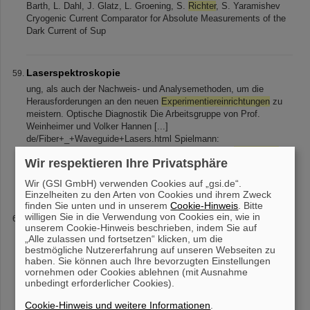
Barth, L. Dahl, J. Glatz, L. Groening, S.
Richter
, S. Yaramishev
Cryogenic Current Comparator for Absolute Measurements of the
Dark Current of Sup
Laserspektroskopie
ung, als auch der Nachweis- und Analysemethoden, um die
Herausforderungen an den neuen
Experimentiereinrichtungen
zu
meistern. Optische Diagnostik Die Arbeitsgruppe von Prof.
Weinheimer und Volker Hannen [...]
de/Fiber+_+Waveguide+Lasers.html Spielmann:
https://www.physik2.uni-jena.de/qe/start.html Laser
Einrichtung
Wir respektieren Ihre Privatsphäre
am ESR Infrastruktur für Laser Experimente am ESR Die
Laseranregung kann entweder in kollineare-
Wir (GSI GmbH) verwenden Cookies auf „gsi.de“.
Einzelheiten zu den Arten von Cookies und ihrem Zweck
finden Sie unten und in unserem
Cookie-Hinweis
. Bitte
willigen Sie in die Verwendung von Cookies ein, wie in
Neue Wege in der Strahlentherapie
unserem Cookie-Hinweis beschrieben, indem Sie auf
technischer Leitung von GSI wurde am Universitätsklinikum in
„Alle zulassen und fortsetzen“ klicken, um die
Heidelberg ein Ionenstrahl-Therapiezentrum
errichtet
. Seit der
bestmögliche Nutzererfahrung auf unseren Webseiten zu
Eröffnung im November 2009 können nun Erkrankte im klinischen
haben. Sie können auch Ihre bevorzugten Einstellungen
vornehmen oder Cookies ablehnen (mit Ausnahme
Routinebetrieb behandelt
unbedingt erforderlicher Cookies).
Cookie-Hinweis und weitere Informationen
.