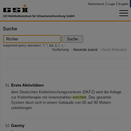
Telefonbuch
Login
English
Suche
Suche
supported query operators: ?, *, &&, ||, !, +, -
Sortierung:
Neueste zuerst
Nach Relevanz
Erste Aktivitäten
dem Deutschen Krebsforschungszentrum (DKFZ) wird die Anlage
zur Krebstherapie mit Ionenstrahlen
errichtet
. Das gesamte
System lässt sich in einem Gebäude von 60 auf 80 Metern
unterbringen.
Gantry