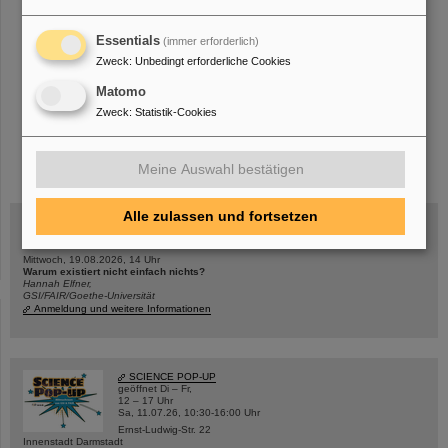
«
1
2
3
4
5
6
7
8
9
10
....
»
Essentials
(immer erforderlich)
Zweck
:
Unbedingt erforderliche Cookies
Matomo
Zweck
:
Statistik-Cookies
instagram
linkedin
youtube
helmholtz.social
facebook
Meine Auswahl bestätigen
Alle zulassen und fortsetzen
Mittwoch, 19.08.2026, 14 Uhr
Warum existiert nicht einfach nichts?
Hannah Elfner,
GSI/FAIR/Goethe-Universität
Anmeldung und weitere Informationen
SCIENCE POP-UP
geöffnet Di – Fr,
12 – 17 Uhr
Sa, 11.07.26, 10:30-16:00 Uhr
Ernst-Ludwig-Str. 22
Innenstadt Darmstadt