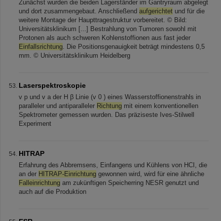
Zunächst wurden die beiden Lagerständer im Gantryraum abgelegt
und dort zusammengebaut. Anschließend
aufgerichtet
und für die
weitere Montage der Haupttragestruktur vorbereitet. © Bild:
Universitätsklinikum [...] Bestrahlung von Tumoren sowohl mit
Protonen als auch schweren Kohlenstoffionen aus fast jeder
Einfallsrichtung
. Die Positionsgenauigkeit beträgt mindestens 0,5
mm. © Universitätsklinikum Heidelberg
Laserspektroskopie
v p und v a der H β Linie (v 0 ) eines Wasserstoffionenstrahls in
paralleler und antiparalleler
Richtung
mit einem konventionellen
Spektrometer gemessen wurden. Das präziseste Ives-Stilwell
Experiment
HITRAP
Erfahrung des Abbremsens, Einfangens und Kühlens von HCI, die
an der
HITRAP-Einrichtung
gewonnen wird, wird für eine ähnliche
Falleinrichtung
am zukünftigen Speicherring NESR genutzt und
auch auf die Produktion