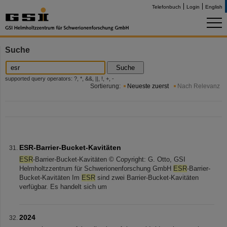
Telefonbuch
Login
English
Suche
Suche
supported query operators: ?, *, &&, ||, !, +, -
Sortierung:
Neueste zuerst
Nach Relevanz
ESR-Barrier-Bucket-Kavitäten
ESR
-Barrier-Bucket-Kavitäten © Copyright: G. Otto, GSI
Helmholtzzentrum für Schwerionenforschung GmbH
ESR
-Barrier-
Bucket-Kavitäten Im
ESR
sind zwei Barrier-Bucket-Kavitäten
verfügbar. Es handelt sich um
2024