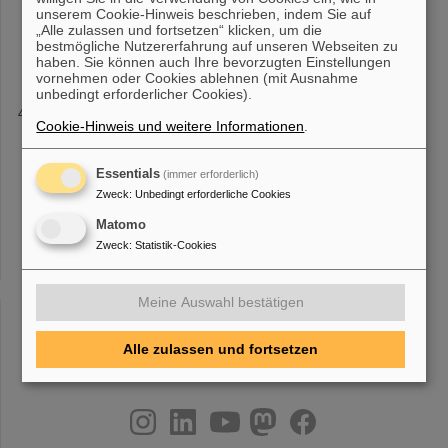
unserem Cookie-Hinweis beschrieben, indem Sie auf
die Atomphysik am Experimentierspeicherring
ESR
kennen.
„Alle zulassen und fortsetzen“ klicken, um die
Infrastruktureinrichtungen wie der Hauptkontrollraum, das
bestmögliche Nutzererfahrung auf unseren Webseiten zu
Targetlabor und die Teststände und
haben. Sie können auch Ihre bevorzugten Einstellungen
vornehmen oder Cookies ablehnen (mit Ausnahme
unbedingt erforderlicher Cookies).
Hessische Landtagsabgeordnete zu Besuch bei GSI
Cookie-Hinweis und weitere Informationen
.
und FAIR
ngen auf dem GSI-Campus zu besichtigen. Dazu gehörten unter
anderem der Experimentierspeicherring
Essentials
ESR
, den Dr. Markus
(immer erforderlich)
Steck erläuterte, der Behandlungsplatz für Tumortherapie mit
Zweck
:
Unbedingt erforderliche Cookies
Schwerionen sowie das
Matomo
Zweck
:
Statistik-Cookies
«
1
2
3
4
5
6
7
8
9
10
....
»
Meine Auswahl bestätigen
Alle zulassen und fortsetzen
instagram
linkedin
youtube
helmholtz.social
facebook