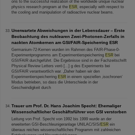
ons to the successful realization of the worldwide unique nuclear
physics research program at the
ESR
, especially with respect to
the cooling and manipulation of radioactive nuclear beams.
Unerwartete Abweichungen in der Lebensdauer – Erste
Beobachtung des nuklearen Zwei-Photonen-Zerfalls in
nackten Atomkernen am GSI/FAIR-Speicherring ESR
Germanium-72-Kernen wurden im Rahmen des FAIR-Phase-0-
Experimentprogramms am Experimentierspeicherring
ESR
bei
GSI/FAIR durchgeführt. Die Ergebnisse sind in der Fachzeitschrift
Physical Review Letters verö [...] g des Experiments bei
GSI/FAIR verantwortlich war. „Daher haben wir den
Experimentierspeicherring
ESR
in einem speziellen ‚isochronen‘
Modus betrieben, so dass die Unterschiede in der
Geschwindigkeit durch
Trauer um Prof. Dr. Hans Joachim Specht: Ehemaliger
Wissenschaftlicher Geschäftsführer von GSI verstorben
Leitung von Prof. Specht von 1992 bis 1999 wurde an der
erweiterten GSI-Beschleunigeranlage UNILAC/SIS/
ESR
ein
überaus reiches wissenschaftliches Programm mit zahlreichen