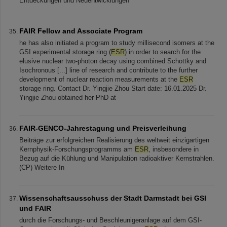
Entdeckungen und Neuentwicklungen
FAIR Fellow and Associate Program
he has also initiated a program to study millisecond isomers at the
GSI experimental storage ring (
ESR
) in order to search for the
elusive nuclear two-photon decay using combined Schottky and
Isochronous [...] line of research and contribute to the further
development of nuclear reaction measurements at the
ESR
storage ring. Contact Dr. Yingjie Zhou Start date: 16.01.2025 Dr.
Yingjie Zhou obtained her PhD at
FAIR-GENCO-Jahrestagung und Preisverleihung
Beiträge zur erfolgreichen Realisierung des weltweit einzigartigen
Kernphysik-Forschungsprogramms am
ESR
, insbesondere in
Bezug auf die Kühlung und Manipulation radioaktiver Kernstrahlen.
(CP) Weitere In
Wissenschaftsausschuss der Stadt Darmstadt bei GSI
und FAIR
durch die Forschungs- und Beschleunigeranlage auf dem GSI-