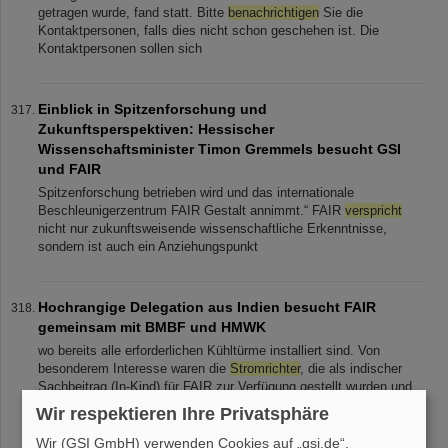
getragen wurde, fand statt. Bitte
benachrichtigen
Sie die
Kontaktpersonen, falls dies nicht schon geschehen ist. Die
Kontaktpersonen sollen sich
Einblick in Spitzenforschung und
Zukunftsperspektiven: Hessischer
Wissenschaftsminister Timon Gremmels besucht GSI
und FAIR
Spitzenforschung betrieben wird und das internationale
Beschleunigerzentrum FAIR Gestalt annimmt.“ FAIR
verspricht
nicht nur zukunftsweisende wissenschaftliche Erkenntnisse,
sondern ist auch ein Anziehungspunkt
Hochrangige Delegation aus Indien besucht FAIR
gemeinsam mit BMBF und HMWK
wo bereits alle erforderlichen Kühltürme installiert sind. Von
besonderem Interesse waren die
Stromrichter
, die als indischer
Sachbeitrag (In-Kind) für FAIR zur Verfügung gestellt wurden und
von denen
Wir respektieren Ihre Privatsphäre
Wir (GSI GmbH) verwenden Cookies auf „gsi.de“.