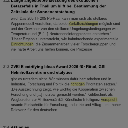
Lange angestrebte Messung des exotischen
Betazerfalls in Thallium hilft bei Bestimmung der
Zeitskala der Sonnenentstehung
wird. Das 205 Tl- 205 Pb-Paar kann man sich als stellares
Wippenmodell vorstellen, da beide
Zerfallsrichtungen
möglich sind
und der Gewinner von den stellaren Umgebungsbedingungen wie
Temperatur und (E [...] Neutroneneinfangprozess entstehen.“
“Unser Ergebnis unterstreicht, wie bahnbrechende experimentelle
Einrichtungen
, die Zusammenarbeit vieler Forschergruppen und
viel harte Arbeit uns helfen können, die Prozesse
ZVEI Electrifying Ideas Award 2026 für Rittal, GSI
Helmholtzzentrum und etalytics
gibt es trotzdem nicht. Wir müssen dafür hart arbeiten und in
Industrie, Forschung und Politik die
richtigen
Prioritäten setzen.“
„Die Auszeichnung zeigt, wie wichtig die Kooperation zwischen
Forschung und [...] nutzbar gemacht werden.“ Kühltechnik als
Wegbereiter zur AI-Souveränität Künstliche Intelligenz
verspricht
rasante Fortschritte für Forschung, Industrie und Alltag – mit hoher
Relevanz für den deutschen
Aktuelles