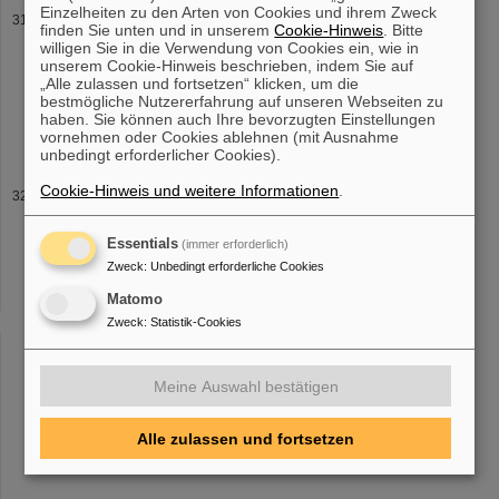
Einzelheiten zu den Arten von Cookies und ihrem Zweck
Auszeichnung: Professor Thomas Nilsson ist „Affiliate
finden Sie unten und in unserem
Cookie-Hinweis
. Bitte
Professor“ an der TU Darmstadt
willigen Sie in die Verwendung von Cookies ein, wie in
unserem Cookie-Hinweis beschrieben, indem Sie auf
international anerkannten Expertise ist er maßgeblich für die
„Alle zulassen und fortsetzen“ klicken, um die
wissenschaftliche Entwicklung der
Forschungseinrichtung
und des
bestmögliche Nutzererfahrung auf unseren Webseiten zu
derzeit entstehenden internationalen Beschleunigerzentrums FAIR
haben. Sie können auch Ihre bevorzugten Einstellungen
zuständig. Schon seit
vornehmen oder Cookies ablehnen (mit Ausnahme
unbedingt erforderlicher Cookies).
Cookie-Hinweis und weitere Informationen
.
CSD in Darmstadt: GSI/FAIR setzen mit
Regenbogenfahne ein Zeichen für Vielfalt
10 Uhr an der Treppe vom Hessischen Landesmuseum. Zur
Essentials
(immer erforderlich)
Abstimmung ist außerdem eine Signalgruppe
eingerichtet
. Bereits
Zweck
:
Unbedingt erforderliche Cookies
2021 unterzeichnete GSI/FAIR die „Charta der Vielfalt“ – und
Matomo
verpflichtet sich damit
Zweck
:
Statistik-Cookies
«
....
27
28
29
30
31
32
33
34
35
36
Meine Auswahl bestätigen
....
»
Alle zulassen und fortsetzen