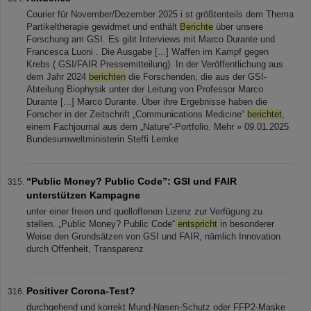
Courier für November/Dezember 2025 i st größtenteils dem Thema
Partikeltherapie gewidmet und enthält
Berichte
über unsere
Forschung am GSI. Es gibt Interviews mit Marco Durante und
Francesca Luoni . Die Ausgabe [...] Waffen im Kampf gegen
Krebs ( GSI/FAIR Pressemitteilung). In der Veröffentlichung aus
dem Jahr 2024
berichten
die Forschenden, die aus der GSI-
Abteilung Biophysik unter der Leitung von Professor Marco
Durante [...] Marco Durante. Über ihre Ergebnisse haben die
Forscher in der Zeitschrift „Communications Medicine“
berichtet
,
einem Fachjournal aus dem „Nature“-Portfolio. Mehr » 09.01.2025
Bundesumweltministerin Steffi Lemke
“Public Money? Public Code”: GSI und FAIR
unterstützen Kampagne
unter einer freien und quelloffenen Lizenz zur Verfügung zu
stellen. „Public Money? Public Code“
entspricht
in besonderer
Weise den Grundsätzen von GSI und FAIR, nämlich Innovation
durch Offenheit, Transparenz
Positiver Corona-Test?
durchgehend und korrekt Mund-Nasen-Schutz oder FFP2-Maske