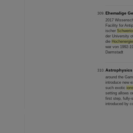
Ehemalige Ge
2017 Wissenscha
Facility for Ant
ischer
Schwerio
der University o
die
Hochenergie
war von 1992-19
Darmstadt
Astrophysics
around the Gam
introduce new e
such exotic
ion
setting allows o
first step, fully
introduced by co