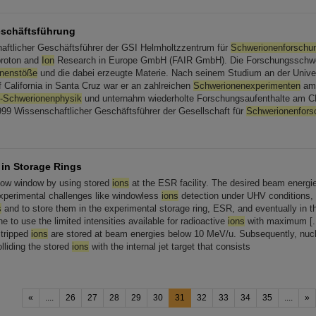
schäftsführung
ftlicher Geschäftsführer der GSI Helmholtzzentrum für
Schwerionenforschu
iproton and
Ion
Research in Europe GmbH (FAIR GmbH). Die Forschungsschwer
nenstöße
und die dabei erzeugte Materie. Nach seinem Studium an der Univer
f California in Santa Cruz war er an zahlreichen
Schwerionenexperimenten
am 
-Schwerionenphysik
und unternahm wiederholte Forschungsaufenthalte am C
99 Wissenschaftlicher Geschäftsführer der Gesellschaft für
Schwerionenfors
 in Storage Rings
ow window by using stored
ions
at the ESR facility. The desired beam energ
xperimental challenges like windowless
ions
detection under UHV conditions, e
s
and to store them in the experimental storage ring, ESR, and eventually in
ne to use the limited intensities available for radioactive
ions
with maximum [...
-stripped
ions
are stored at beam energies below 10 MeV/u. Subsequently, nucl
lliding the stored
ions
with the internal jet target that consists
«
....
26
27
28
29
30
31
32
33
34
35
....
»