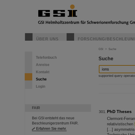
ÜBER UNS
FORSCHUNG/BESCHLEUN
GSI
>
Suche
Telefonbuch
Suche
Anreise
Kontakt
supported query operators: 
Suche
Login
FAIR
PhD Theses
Bei GSI entsteht das neue
Clermont-Ferra
Beschleunigerzentrum FAIR.
relativistischen
Erfahren Sie mehr.
[...] asymmetri
Technische Univ