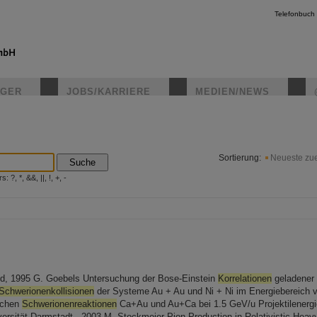
Telefonbuch
IGER
JOBS/KARRIERE
MEDIEN/NEWS
instagr
Sortierung:
Neueste zue
Suche
?, *, &&, ||, !, +, -
nd, 1995 G. Goebels Untersuchung der Bose-Einstein
Korrelationen
geladener
Schwerionenkollisionen
der Systeme Au + Au und Ni + Ni im Energiebereich 
schen
Schwerionenreaktionen
Ca+Au und Au+Ca bei 1.5 GeV/u Projektilenergie 
ersität Darmstadt , 2003 M. Stockmeier Pion Production in Relativistic Hea