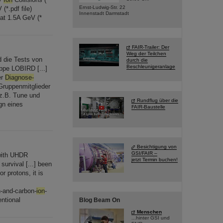
Ernst-Ludwig-Str. 22
*.pdf file)
Innenstadt Darmstadt
 at 1.5A GeV (*
FAIR-Trailer: Der
Weg der Teilchen
d die Tests von
durch die
Beschleunigeranlage
ppe LOBIRD [...]
er
Diagnose-
Gruppenmitglieder
 z.B. Tune und
Rundflug über die
gn eines
FAIR-Baustelle
Besichtigung von
GSI/FAIR –
ith UHDR
jetzt Termin buchen!
urvival [...] been
r protons, it is
n-and-carbon-
ion
-
ntional
Blog Beam On
Menschen
...hinter GSI und