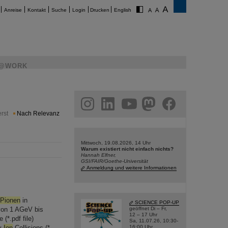
Anreise
Kontakt
Suche
Login
Drucken
English
@WORK
am
linkedin
youtube
helmholtz.social
facebook
rst
Nach Relevanz
Mittwoch, 19.08.2026, 14 Uhr
Warum existiert nicht einfach nichts?
Hannah Elfner,
GSI/FAIR/Goethe-Universität
Anmeldung und weitere Informationen
Pionen
in
SCIENCE POP-UP
von 1 AGeV bis
geöffnet Di – Fr,
12 – 17 Uhr
(*.pdf file)
Sa, 11.07.26, 10:30-
vy
Ion
Collisions (*
16:00 Uhr