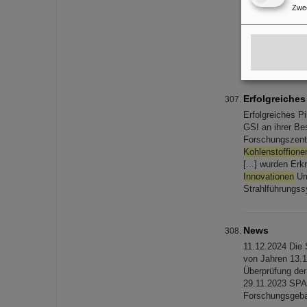
[...] n. SMT ist
Zwe
Spezifikationen
den beiden [..
Dokumentation
Magnete und
Erfolgreiches
Erfolgreiches P
GSI an ihrer Be
Forschungszentr
Kohlenstoffione
[...] wurden Er
Innovationen
Um 
Strahlführungs
News
11.12.2024 Die 
von Jahren 13.1
Überprüfung der
29.11.2023 SPA
Forschungsgeb