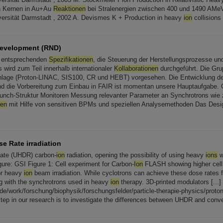
ten Kernen in Au+Au
Reaktionen
bei Stralenergien zwischen 400 und 1490 AMeV (
ersität Darmstadt , 2002 A. Devismes K + Production in heavy
ion
collisions
evelopment (RND)
r entsprechenden
Spezifikationen
, die Steuerung der Herstellungsprozesse un
 wird zum Teil innerhalb internationaler
Kollaborationen
durchgeführt. Die Gru
nlage (Proton-LINAC, SIS100, CR und HEBT) vorgesehen. Die Entwicklung d
d die Vorbereitung zum Einbau in FAIR ist momentan unsere Hauptaufgabe. 
r Bunch-Struktur Monitoren Messung relevanter Parameter an Synchrotrons wie
nen
mit Hilfe von sensitiven BPMs und speziellen Analysemethoden Das Desi
se Rate irradiation
 rate (UHDR) carbon-
ion
radiation, opening the possibility of using heavy
ions
w
igure: GSI Figure 1: Cell experiment for Carbon-
Ion
FLASH showing higher cell s
or heavy
ion
beam irradiation. While cyclotrons can achieve these dose rates fo
g with the synchrotrons used in heavy
ion
therapy. 3D-printed modulators [...]
.de/work/forschung/biophysik/forschungsfelder/particle-therapie-physics/proto
step in our research is to investigate the differences between UHDR and conve