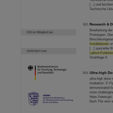
[...] und leich
Technische Univ
Research & D
Bearbeitung de
GSI ist Mitglied bei
Prototypen. Dies
Beschleunigera
Installationen
un
[...] spezielle
Gefördert von
Lattice-Funktio
Strahllage-S
Ultra-high Do
ultra-high dose
irradiation. © F
demonstrated f
more challengin
https://www.gsi
flash The next 