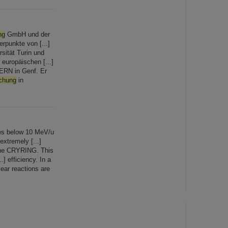
ng
GmbH und der
punkte von [...]
sität Turin und
europäischen [...]
ERN in Genf. Er
chung
in
ies below 10 MeV/u
xtremely [...]
 the CRYRING. This
] efficiency. In a
ear reactions are