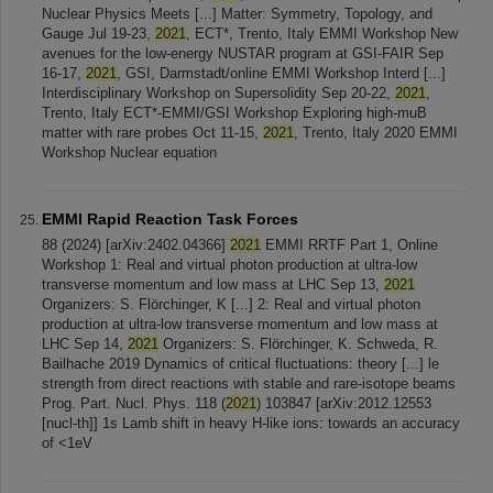
Nuclear Physics Meets [...] Matter: Symmetry, Topology, and
Gauge Jul 19-23,
2021
, ECT*, Trento, Italy EMMI Workshop New
avenues for the low-energy NUSTAR program at GSI-FAIR Sep
16-17,
2021
, GSI, Darmstadt/online EMMI Workshop Interd [...]
Interdisciplinary Workshop on Supersolidity Sep 20-22,
2021
,
Trento, Italy ECT*-EMMI/GSI Workshop Exploring high-muB
matter with rare probes Oct 11-15,
2021
, Trento, Italy 2020 EMMI
Workshop Nuclear equation
EMMI Rapid Reaction Task Forces
88 (2024) [arXiv:2402.04366]
2021
EMMI RRTF Part 1, Online
Workshop 1: Real and virtual photon production at ultra-low
transverse momentum and low mass at LHC Sep 13,
2021
Organizers: S. Flörchinger, K [...] 2: Real and virtual photon
production at ultra-low transverse momentum and low mass at
LHC Sep 14,
2021
Organizers: S. Flörchinger, K. Schweda, R.
Bailhache 2019 Dynamics of critical fluctuations: theory [...] le
strength from direct reactions with stable and rare-isotope beams
Prog. Part. Nucl. Phys. 118 (
2021
) 103847 [arXiv:2012.12553
[nucl-th]] 1s Lamb shift in heavy H-like ions: towards an accuracy
of <1eV