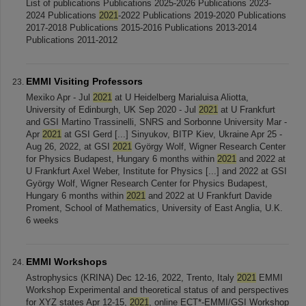
List of publications Publications 2025-2026 Publications 2023-
2024 Publications
2021
-2022 Publications 2019-2020 Publications
2017-2018 Publications 2015-2016 Publications 2013-2014
Publications 2011-2012
EMMI Visiting Professors
Mexiko Apr - Jul
2021
at U Heidelberg Marialuisa Aliotta,
University of Edinburgh, UK Sep 2020 - Jul
2021
at U Frankfurt
and GSI Martino Trassinelli, SNRS and Sorbonne University Mar -
Apr
2021
at GSI Gerd [...] Sinyukov, BITP Kiev, Ukraine Apr 25 -
Aug 26, 2022, at GSI
2021
György Wolf, Wigner Research Center
for Physics Budapest, Hungary 6 months within
2021
and 2022 at
U Frankfurt Axel Weber, Institute for Physics [...] and 2022 at GSI
György Wolf, Wigner Research Center for Physics Budapest,
Hungary 6 months within
2021
and 2022 at U Frankfurt Davide
Proment, School of Mathematics, University of East Anglia, U.K.
6 weeks
EMMI Workshops
Astrophysics (KRINA) Dec 12-16, 2022, Trento, Italy
2021
EMMI
Workshop Experimental and theoretical status of and perspectives
for XYZ states Apr 12-15,
2021
, online ECT*-EMMI/GSI Workshop