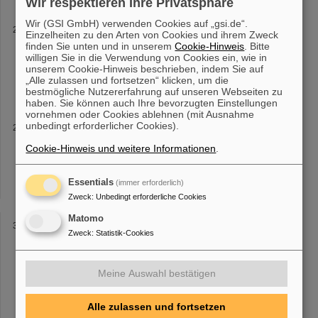
Wir respektieren Ihre Privatsphäre
Wir (GSI GmbH) verwenden Cookies auf „gsi.de“.
Publikationen
Einzelheiten zu den Arten von Cookies und ihrem Zweck
finden Sie unten und in unserem
. Chronologische Auflistung der Publikationen von Plasma Physik
Cookie-Hinweis
. Bitte
willigen Sie in die Verwendung von Cookies ein, wie in
und PHELIX: 2024 , 2023 , 2022 ,
2021
, 2020 , 2019 , 2018 ,
unserem Cookie-Hinweis beschrieben, indem Sie auf
2017 , 2016 , 2015 , 2014 , 2013 , 2012 , 2011 , 2010 , 2009 ,
„Alle zulassen und fortsetzen“ klicken, um die
2008 , 2007
bestmögliche Nutzererfahrung auf unseren Webseiten zu
haben. Sie können auch Ihre bevorzugten Einstellungen
vornehmen oder Cookies ablehnen (mit Ausnahme
unbedingt erforderlicher Cookies).
LIGHT
Strahlen, während wir 2019 versuchten, den Protonenstrahl
Cookie-Hinweis und weitere Informationen
.
zeitlich zu komprimieren. In den Jahren
2021
und 2022 lag der
Schwerpunkt auf Energieverlustexperimenten, die möglichst kurze
Bündel erfordern
Essentials
(immer erforderlich)
Zweck
:
Unbedingt erforderliche Cookies
Matomo
Cave M
Zweck
:
Statistik-Cookies
the research, development, and translation of advanced
technologies for ion-beam therapies. J Inst
2021
. 16 (3) DOI:
10.1088/1748-0221/16/03/T0304 Kontakt: Christian Graeff
Meine Auswahl bestätigen
Alle zulassen und fortsetzen