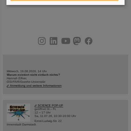
«
1
2
3
4
5
6
7
8
9
10
....
»
instagram
linkedin
youtube
helmholtz.social
facebook
Mittwoch, 19.08.2026, 14 Uhr
Warum existiert nicht einfach nichts?
Hannah Elfner,
GSI/FAIR/Goethe-Universität
Anmeldung und weitere Informationen
SCIENCE POP-UP
geöffnet Di – Fr,
12 – 17 Uhr
Sa, 11.07.26, 10:30-16:00 Uhr
Ernst-Ludwig-Str. 22
Innenstadt Darmstadt