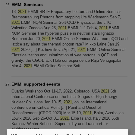
EMMI Seminars
13,
2021
EMMI RRTF Preparatory Lecture and Online Seminar
Bremsstrahlung Photons from stopping Urs Wiedemann Sep 7,
2021
EMMI NQM Seminar Soft-QCD Physics at the LHC
Valentina Zaccolo Aug 25,
2021
EMMI [...] Feb 4,
2021
EMMI
NQM Seminar The hyperon puzzle in neutron stars Ignazio
Bombaci Jan 20,
2021
EMMI Online Seminar What can pQCD and
lattice say about the thermal photon rate? Mikko Laine Jan 19,
2021
2020 [...] Kozhevnikova Apr 21,
2021
EMMI Online Seminar
Classicalization and unitarization of wee partons in QCD and
gravity: the CGC-Black Hole correspondence Raju Venugopalan
Mar 4,
2021
EMMI Online Seminar Soft
EMMI supported events
Quarks Workshop Oct 11-17, 2022, Colorado, USA
2021
6th
International Conference on the Initial Stages of High-Energy
Nuclear Collisions Jan 10-15,
2021
, online International
conference on Critical Point [...] Point and Onset of
Deconfinement (CPOD 2020) Mar 15-19,
2021
, Baku, Azerbaijan
Low x 2020 Sep 26-Oct 01,
2021
, Elba Island, Italy 2020 56th
Karpacz Winter School - Superfluidity and Transport for
Multimessenger