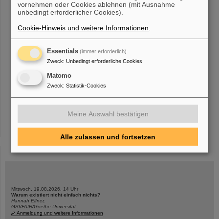
vornehmen oder Cookies ablehnen (mit Ausnahme
Immunsystem in diesem Kampf gegen den Krebs und unterstützt
unbedingt erforderlicher Cookies).
die
richtigen
Immunreaktionen in situ . TRON und GSI/FAIR haben
nun nachgewiesen, dass die Kohlenstoffionentherapie
Cookie-Hinweis und weitere Informationen
.
Essentials
(immer erforderlich)
«
....
23
24
25
26
27
28
29
30
31
32
Zweck
:
Unbedingt erforderliche Cookies
....
»
Matomo
Zweck
:
Statistik-Cookies
Meine Auswahl bestätigen
instagram
linkedin
youtube
helmholtz.social
facebook
Alle zulassen und fortsetzen
Mittwoch, 19.08.2026, 14 Uhr
Warum existiert nicht einfach nichts?
Hannah Elfner,
GSI/FAIR/Goethe-Universität
Anmeldung und weitere Informationen