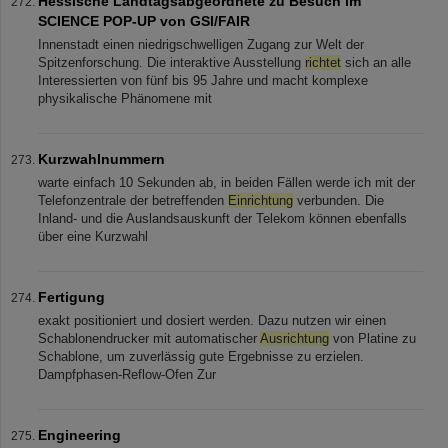
Hessische Landtagsabgeordnete zu Besuch im
SCIENCE POP-UP von GSI/FAIR
Innenstadt einen niedrigschwelligen Zugang zur Welt der
Spitzenforschung. Die interaktive Ausstellung
richtet
sich an alle
Interessierten von fünf bis 95 Jahre und macht komplexe
physikalische Phänomene mit
Kurzwahlnummern
warte einfach 10 Sekunden ab, in beiden Fällen werde ich mit der
Telefonzentrale der betreffenden
Einrichtung
verbunden. Die
Inland- und die Auslandsauskunft der Telekom können ebenfalls
über eine Kurzwahl
Fertigung
exakt positioniert und dosiert werden. Dazu nutzen wir einen
Schablonendrucker mit automatischer
Ausrichtung
von Platine zu
Schablone, um zuverlässig gute Ergebnisse zu erzielen.
Dampfphasen-Reflow-Ofen Zur
Engineering