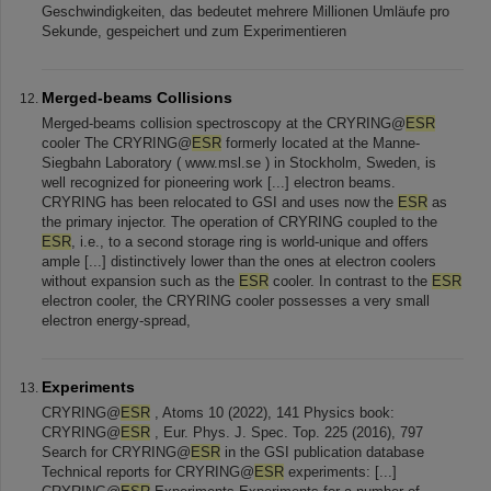
Geschwindigkeiten, das bedeutet mehrere Millionen Umläufe pro
Sekunde, gespeichert und zum Experimentieren
Merged-beams Collisions
Merged-beams collision spectroscopy at the CRYRING@
ESR
cooler The CRYRING@
ESR
formerly located at the Manne-
Siegbahn Laboratory ( www.msl.se ) in Stockholm, Sweden, is
well recognized for pioneering work [...] electron beams.
CRYRING has been relocated to GSI and uses now the
ESR
as
the primary injector. The operation of CRYRING coupled to the
ESR
, i.e., to a second storage ring is world-unique and offers
ample [...] distinctively lower than the ones at electron coolers
without expansion such as the
ESR
cooler. In contrast to the
ESR
electron cooler, the CRYRING cooler possesses a very small
electron energy-spread,
Experiments
CRYRING@
ESR
, Atoms 10 (2022), 141 Physics book:
CRYRING@
ESR
, Eur. Phys. J. Spec. Top. 225 (2016), 797
Search for CRYRING@
ESR
in the GSI publication database
Technical reports for CRYRING@
ESR
experiments: [...]