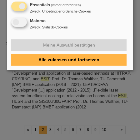
Der schwedische Schwerionen-Speicherring CRYRING, ein
Essentials
(immer erforderlich)
Beitrag zu FAIR, wird gerade [...] seinen möglichst frühzeitigen
Zweck
:
Unbedingt erforderliche Cookies
Einsatz für FAIR wurde die Idee geboren, den CRYRING in der
Umgebung des
ESR
-Speicherrings in der Target-Halle aufzubauen.
Matomo
Eine Arbeitsgruppe hat das Potential des Rings als F
Zweck
:
Statistik-Cookies
Förderung
Meine Auswahl bestätigen
beams at the
ESR
and the SIS300/FAIR“ Prof. Dr. Gerhard Birkl,
TU-Darmstadt (IAP) BMBF application (2009 - 2012):
Alle zulassen und fortsetzen
„Development of a laser system for efficient laser cooling of ion
beams at the
ESR
and the [...] (2024 – 2027): 05P24RD5
"Development and application of laser-based methods at HITRAP,
CRYRING, and
ESR
" Prof. Dr. Thomas Walther, TU Darmstadt
(IAP) BMBF application (2018 – 2021): 05P19RDFAA
"Development [...] application (2012 - 2015): „Flexible laser
system for efficient cooling of relativistic ion beams at the
ESR
,
HESR and the SIS100/300/FAIR“ Prof. Dr. Thomas Walther, TU-
Darmstadt (IAP) BMBF application (2012
«
1
2
3
4
5
6
7
8
9
10
....
»