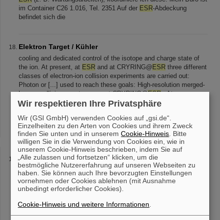
im Container C26 1.016, Tel. 2351 Auf der
ESR
-Abdeckung
befindet sich die
Elektron Target / Kühler
cooling and dedicated control of the isotope and charge state of
the ion. At present, at
ESR
and at CRYRING@
ESR
three different
classes of electron-ion collision experiments are carried out:
Photon or [...] used to reach these goals: High-resolution merged-
beams collision spectroscopy at CRYRING@
ESR
. At
CRYRING@
ESR
a dedicated free-electron target that operates in
Wir respektieren Ihre Privatsphäre
transverse collision geometry : the setup [...] setup will be
Wir (GSI GmbH) verwenden Cookies auf „gsi.de“.
optimized for electron and photon spectroscopy. Collision
Einzelheiten zu den Arten von Cookies und ihrem Zweck
spectroscopy at the
ESR
electron cooler.
finden Sie unten und in unserem
Cookie-Hinweis
. Bitte
willigen Sie in die Verwendung von Cookies ein, wie in
unserem Cookie-Hinweis beschrieben, indem Sie auf
„Alle zulassen und fortsetzen“ klicken, um die
2012
bestmögliche Nutzererfahrung auf unseren Webseiten zu
im Detail untersucht. Die Ergebnisse finden sich in "
haben. Sie können auch Ihre bevorzugten Einstellungen
CRYRING@
ESR
: A study group report ". Aus wissenschaftlicher
vornehmen oder Cookies ablehnen (mit Ausnahme
Sicht bietet CRYRING@
ESR
eine einzigartige Möglichkeit zur
unbedingt erforderlicher Cookies).
Forschung mit intensiven Strahlen [...] sich für die
Cookie-Hinweis und weitere Informationen
.
wissenschaftliche Zusammenarbeit zwischen den beiden
Instituten einzusetzen. CRYRING@
ESR
: A Study Group Report