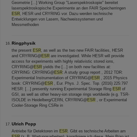
Geometrie [...] Working Group "Laserspektroskopie" bereitet
laserspektroskopische Experimente an den FAIR Speicherringen
ESR
, HESR und CRYRING vor. Dazu werden technische
Entwicklungen von Lasern, Nachweissystemen und
Messmethoden
Ringphysik
the present
ESR
, as well as the two new FAIR facilities, HESR
and CRYRING@
ESR
are investigated. While HESR will provide
access for experiments with highly relativistic stored ions,
CRYRING@
ESR
yields the [...] on both new facilites at:
CRYRING: CRYRING@
ESR
: A study group report , 2012 TDR:
Experimental Instrumentation of CRYRING@
ESR
, 2015 Physics
book: CRYRING@
ESR
, Eur. Phys. J. Spec. Top. (2016) 225:797
HESR: [...] presently running Experimental Storage Ring
ESR
of
GSI, as well as other heavy-ion storage rings worldwide (e.g. TSR-
ISOLDE in Heidelberg/CERN, CRYRING@
ESR
, or Experimental
Cooler-Storage Ring CSRe in
Ulrich Popp
Antriebe für Detektoren im
ESR
. Gibt es technische Arbeiten am
ESR
(z. B. Wartungsarbeiten), koordiniere ich diese. Mein Büro ist