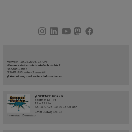
instagram
linkedin
youtube
helmholtz.social
facebook
Mittwoch, 19.08.2026, 14 Uhr
Warum existiert nicht einfach nichts?
Hannah Elfner,
GSI/FAIR/Goethe-Universität
Anmeldung und weitere Informationen
SCIENCE POP-UP
geöffnet Di – Fr,
12 – 17 Uhr
Sa, 11.07.26, 10:30-16:00 Uhr
Ernst-Ludwig-Str. 22
Innenstadt Darmstadt