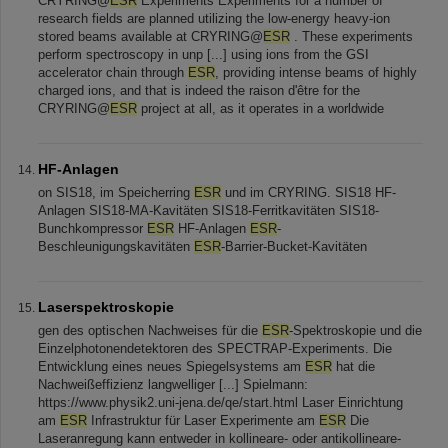
CRYRING@
ESR
Experiments Experiments for a number of
research fields are planned utilizing the low-energy heavy-ion
stored beams available at CRYRING@
ESR
. These experiments
perform spectroscopy in unp [...] using ions from the GSI
accelerator chain through
ESR
, providing intense beams of highly
charged ions, and that is indeed the raison d'être for the
CRYRING@
ESR
project at all, as it operates in a worldwide
HF-Anlagen
on SIS18, im Speicherring
ESR
und im CRYRING. SIS18 HF-
Anlagen SIS18-MA-Kavitäten SIS18-Ferritkavitäten SIS18-
Bunchkompressor
ESR
HF-Anlagen
ESR
-
Beschleunigungskavitäten
ESR
-Barrier-Bucket-Kavitäten
Laserspektroskopie
gen des optischen Nachweises für die
ESR
-Spektroskopie und die
Einzelphotonendetektoren des SPECTRAP-Experiments. Die
Entwicklung eines neues Spiegelsystems am
ESR
hat die
Nachweißeffizienz langwelliger [...] Spielmann:
https://www.physik2.uni-jena.de/qe/start.html Laser Einrichtung
am
ESR
Infrastruktur für Laser Experimente am
ESR
Die
Laseranregung kann entweder in kollineare- oder antikollineare-