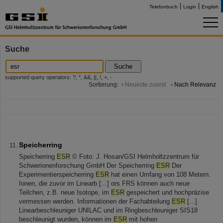
Telefonbuch
Login
English
Suche
Suche
supported query operators: ?, *, &&, ||, !, +, -
Sortierung:
Neueste zuerst
Nach Relevanz
Speicherring
Speicherring
ESR
© Foto: J. Hosan/GSI Helmholtzzentrum für
Schwerionenforschung GmbH Der Speicherring
ESR
Der
Experimentierspeicherring
ESR
hat einen Umfang von 108 Metern.
Ionen, die zuvor im Linearb [...] ors FRS können auch neue
Teilchen, z.B. neue Isotope, im
ESR
gespeichert und hochpräzise
vermessen werden. Informationen der Fachabteilung
ESR
[...]
Linearbeschleuniger UNILAC und im Ringbeschleuniger SIS18
beschleunigt wurden, können im
ESR
mit hohen