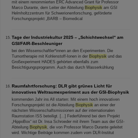
mit einem renommierten ERC Advanced Grant für Professor
Marco Durante, dem Leiter der Abteilung
Biophysik
am GSI
Helmholtzzentrum für Schwerionenforschung, geförderte
Forschungsprojekt „BARB – Biomedical
Tage der Industriekultur 2025 – „Schichtwechsel“ am
GSI/FAIR-Beschleuniger
bei den Wissenschaftler*innen an den Experimenten. Die
Tumortherapie mit Kohlenstoff-Ionen in der
Biophysik
und das
Großexperiment HADES gehörten ebenfalls zum
Besichtigungsprogramm. Auch das durch Wasserkühlung
Raumfahrtforschung: DLR gibt grünes Licht für
innovatives Weltraumexperiment aus der GSI-Biophysik
kommenden Jahr ins All starten: Mit einem hoch innovativen
Forschungsprojekt ist die Abteilung
Biophysik
an einer der
nächsten Wissenschaftsmissionen auf der internationalen
Raumstation ISS beteiligt. [...] Federführend bei dem Projekt
„HippoBox“ ist Dr. Insa Schroeder mit ihrem Team aus der GSI-
Abteilung
Biophysik
, die von Professor Marco Durante geleitet
wird. Wichtige Beiträge kommen zudem vom DLR-Institut