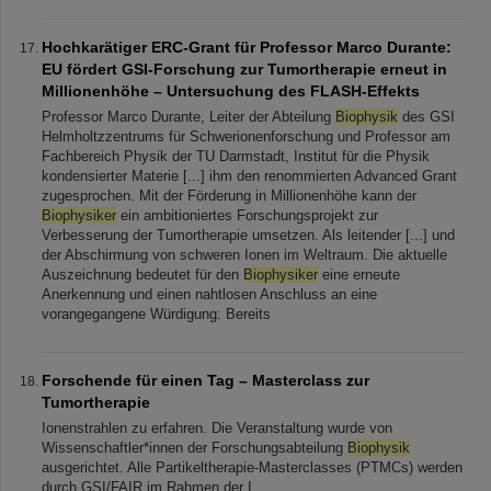
Hochkarätiger ERC-Grant für Professor Marco Durante:
EU fördert GSI-Forschung zur Tumortherapie erneut in
Millionenhöhe – Untersuchung des FLASH-Effekts
Professor Marco Durante, Leiter der Abteilung
Biophysik
des GSI
Helmholtzzentrums für Schwerionenforschung und Professor am
Fachbereich Physik der TU Darmstadt, Institut für die Physik
kondensierter Materie [...] ihm den renommierten Advanced Grant
zugesprochen. Mit der Förderung in Millionenhöhe kann der
Biophysiker
ein ambitioniertes Forschungsprojekt zur
Verbesserung der Tumortherapie umsetzen. Als leitender [...] und
der Abschirmung von schweren Ionen im Weltraum. Die aktuelle
Auszeichnung bedeutet für den
Biophysiker
eine erneute
Anerkennung und einen nahtlosen Anschluss an eine
vorangegangene Würdigung: Bereits
Forschende für einen Tag – Masterclass zur
Tumortherapie
Ionenstrahlen zu erfahren. Die Veranstaltung wurde von
Wissenschaftler*innen der Forschungsabteilung
Biophysik
ausgerichtet. Alle Partikeltherapie-Masterclasses (PTMCs) werden
durch GSI/FAIR im Rahmen der I