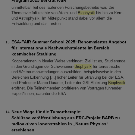
Program 2025 bei GSI/FAIR
unmittelbar Teil des laufenden Forschungsbetriebs war. Die
Themenvielfalt reichte von Atom- und
Biophysik
bis hin zu Kern-
und Astrophysik. Im Mittelpunkt stand dabei vor allem die
Entwicklung und das Testen
ESA-FAIR Summer School 2025: Renommiertes Angebot
für internationale Nachwuchstalente im Bereich
kosmischer Strahlung
Kooperationen in idealer Weise verbindet. Ziel ist es, Studierende
in den Grundlagen der Schwerionen-
Biophysik
für terrestrische
und Weltraumanwendungen auszubilden, beispielsweise in den
Bereichen Erkennung [...] licher Leiter für Strahlung bei der ESA,
und Professor Marco Durante, Leiter der GSI-Abteilung
Biophysik
,
eröffnet. Die Teilnehmenden profitieren von Vorträgen führender
Expert*innen, darunter die ESA
Neue Wege für die Tumortherapie:
Schlüsselveröffentlichung aus ERC-Projekt BARB zu
radioaktiven Ionenstrahlen in „Nature Physics“
erschienen