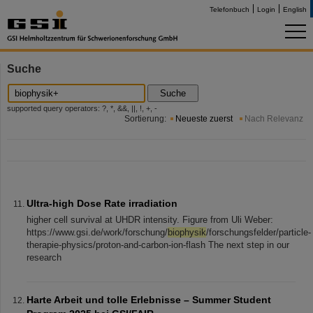
Telefonbuch
Login
English
Suche
Suche
supported query operators: ?, *, &&, ||, !, +, -
Sortierung:
Neueste zuerst
Nach Relevanz
Ultra-high Dose Rate irradiation
higher cell survival at UHDR intensity. Figure from Uli Weber:
https://www.gsi.de/work/forschung/
biophysik
/forschungsfelder/particle-
therapie-physics/proton-and-carbon-ion-flash The next step in our
research
Harte Arbeit und tolle Erlebnisse – Summer Student