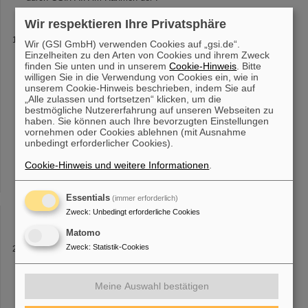
Wir respektieren Ihre Privatsphäre
Forschung zur Strahlentherapie bei Hirntumoren:
Wir (GSI GmbH) verwenden Cookies auf „gsi.de“.
Entdeckung könnte Prävention von Strahlenschäden
Einzelheiten zu den Arten von Cookies und ihrem Zweck
finden Sie unten und in unserem
Cookie-Hinweis
. Bitte
verbessern
willigen Sie in die Verwendung von Cookies ein, wie in
eröffnen, die bisher häufig die Wirksamkeit einer Strahlentherapie
unserem Cookie-Hinweis beschrieben, indem Sie auf
einschränken. Die Abteilung
Biophysik
des GSI
„Alle zulassen und fortsetzen“ klicken, um die
Helmholtzzentrums für Schwerionenforschung in Darmstadt war
bestmögliche Nutzererfahrung auf unseren Webseiten zu
federführend an der Studie beteiligt [...] of Health (NIH) und dem
haben. Sie können auch Ihre bevorzugten Einstellungen
vornehmen oder Cookies ablehnen (mit Ausnahme
Bundesforschungsministerium (BMBF) finanziert und von der GSI-
unbedingt erforderlicher Cookies).
Abteilung
Biophysik
unter der Leitung von Professor Marco
Durante in Zusammenarbeit mit dem MD Anderson Krebszentrum
Cookie-Hinweis und weitere Informationen
.
[...] e Strategien für mögliche Gegenmaßnahmen liefern kann.
Professor Marco Durante, Leiter der GSI-
Biophysik
, fasst
zusammen: „Diese Entdeckung verändert unser Verständnis der
Essentials
(immer erforderlich)
Strahlenschäden im Gehirn. Sie
Zweck
:
Unbedingt erforderliche Cookies
Matomo
Zweck
:
Statistik-Cookies
Schüler*innenlabor @ SCIENCE POP-UP
Kurse aus der gymnasialen Oberstufe in den SCIENCE POP-UP.
Folgende Versuche aus den Bereichen
Biophysik
sowie Kern- und
Meine Auswahl bestätigen
Teilchenphysik stehen aktuell zur Auswahl. Labortag: Analyse von
strahleninduzierten