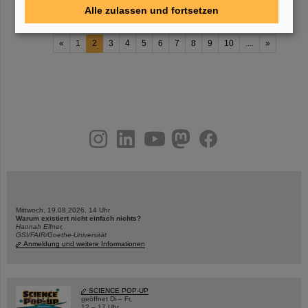
Alle zulassen und fortsetzen
«
1
2
3
4
5
6
7
8
9
10
....
»
instagram
linkedin
youtube
helmholtz.social
facebook
Mittwoch, 19.08.2026, 14 Uhr
Warum existiert nicht einfach nichts?
Hannah Elfner,
GSI/FAIR/Goethe-Universität
Anmeldung und weitere Informationen
SCIENCE POP-UP
geöffnet Di – Fr,
12 – 17 Uhr