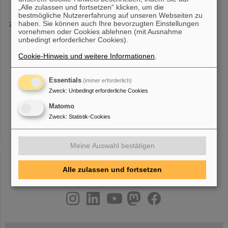
„Alle zulassen und fortsetzen“ klicken, um die
bestmögliche Nutzererfahrung auf unseren Webseiten zu
haben. Sie können auch Ihre bevorzugten Einstellungen
Beschleunigerstrahlenschutz (ARP)
vornehmen oder Cookies ablehnen (mit Ausnahme
llbereiche" sind die Zugangsvoraussetzungen für
GSI-Mitarbeiter
,
unbedingt erforderlicher Cookies).
aber auch
Fremdfirmen-Mitarbeiter
und Gäste aufgelistet. Haben
Sie als
GSI-Mitarbeiter
ein Experiment außerhalb der GSI, so
Cookie-Hinweis und weitere Informationen
.
beachten Sie [...] Weitere Themen sind: Zugangsvorausetzungen
zu Kontrollbereichen sowohl für
GSI-Mitarbeiter
als auch
Essentials
(immer erforderlich)
Fremdfirmen-Mitarbeiter
und auch Gäste Online-Unterweisungen
Personendosimetrie Online-Anträge (z.B
Zweck
:
Unbedingt erforderliche Cookies
Matomo
Zweck
:
Statistik-Cookies
«
1
2
3
4
5
6
7
8
9
10
....
»
Meine Auswahl bestätigen
Alle zulassen und fortsetzen
instagram
linkedin
youtube
helmholtz.social
facebook