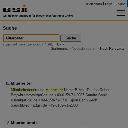
Telefonbuch
Login
English
Suche
Suche
supported query operators: ?, *, &&, ||, !, +, -
Sortierung:
Neueste zuerst
Nach Relevanz
Mitarbeiter
Mitarbeiterinnen
und
Mitarbeiter
Name E-Mail Telefon Robert
Boywitt r.boywitt(at)gsi.de +49-6159-71-2067 Sandra Bonk
s.bonk(at)gsi.de +49-6159-71-3716 Björn Eschlwech
b.eschlwech(at)gsi.de +49-6159-71-2308
Mitarbeitende