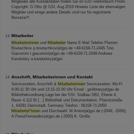
Mitglieder alle Kontaktdaten finden Sie im GSI-Telefonbuch Photo
Copyright: G.Otto @ GSI, Aug.2019 Hinweis Liste der ehemaligen
Mitglider und einige andere Details sind nur für registrierte
Benutzer*i
Mitarbeiter
Mitarbeiterinnen
und
Mitarbeiter
Name E-Mail Telefon Plamen
Boutachkov p.boutachkov(at)gsi.de +49-6159-71-2445 Tino
Giacomini t.giacomini(at)gsi.de +49-6159-71-2048 Andrees
Kandulsky a.kandulsky(at)gsi
Anschrift, Mitarbeiterinnen und Kontakt
Servicezeiten, Anschrift &
Mitarbeiterinnen
Servicezeiten: Mo-Fr
9:00-11:30 Uhr und 13:15-15:00 Uhr Email : gsilibrary(at)gsi.de
Bibliotheksordnung Lage bei der GSI: Südbau SB2, Ebene 4,
Raum 4.112 Bi [...] Bibliothek und Dokumentation, Planckstraße
1, 64291 Darmstadt, Germany Telefon : 06159 71-2050
Mitarbeiter*innen
und Durchwahl: M.Anton(at)gsi.de (-2049; -2050);
A.PerezFernandez(at)gsi.de (-2050) K. Große