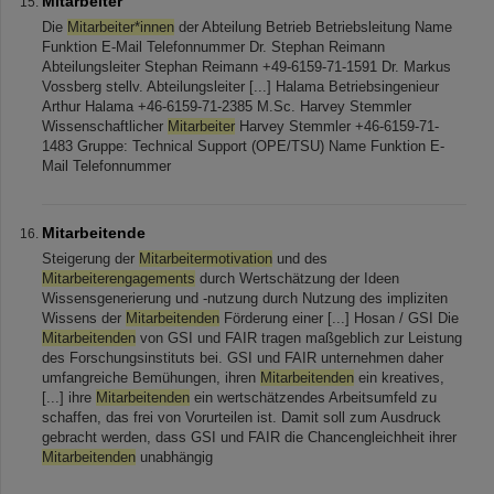
Mitarbeiter
Die
Mitarbeiter*innen
der Abteilung Betrieb Betriebsleitung Name
Funktion E-Mail Telefonnummer Dr. Stephan Reimann
Abteilungsleiter Stephan Reimann +49-6159-71-1591 Dr. Markus
Vossberg stellv. Abteilungsleiter [...] Halama Betriebsingenieur
Arthur Halama +46-6159-71-2385 M.Sc. Harvey Stemmler
Wissenschaftlicher
Mitarbeiter
Harvey Stemmler +46-6159-71-
1483 Gruppe: Technical Support (OPE/TSU) Name Funktion E-
Mail Telefonnummer
Mitarbeitende
Steigerung der
Mitarbeitermotivation
und des
Mitarbeiterengagements
durch Wertschätzung der Ideen
Wissensgenerierung und -nutzung durch Nutzung des impliziten
Wissens der
Mitarbeitenden
Förderung einer [...] Hosan / GSI Die
Mitarbeitenden
von GSI und FAIR tragen maßgeblich zur Leistung
des Forschungsinstituts bei. GSI und FAIR unternehmen daher
umfangreiche Bemühungen, ihren
Mitarbeitenden
ein kreatives,
[...] ihre
Mitarbeitenden
ein wertschätzendes Arbeitsumfeld zu
schaffen, das frei von Vorurteilen ist. Damit soll zum Ausdruck
gebracht werden, dass GSI und FAIR die Chancengleichheit ihrer
Mitarbeitenden
unabhängig