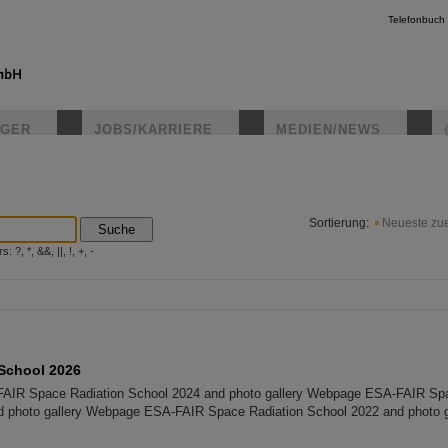
Telefonbuch
IGER
JOBS/KARRIERE
MEDIEN/NEWS
instagr
Sortierung:
Neueste zue
Suche
?, *, &&, ||, !, +, -
School 2026
IR Space Radiation School 2024 and photo gallery Webpage ESA-FAIR Spa
 photo gallery Webpage ESA-FAIR Space Radiation School 2022 and photo g