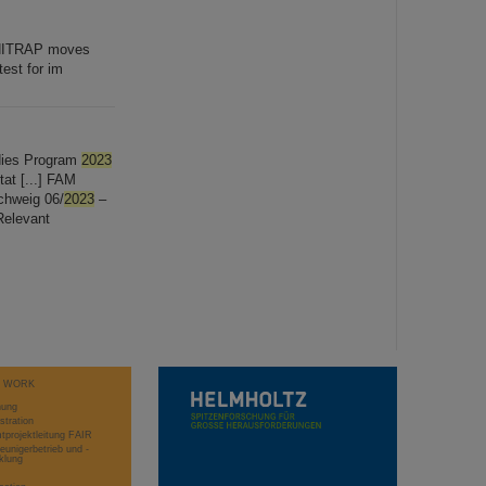
e HITRAP moves
est for im
udies Program
2023
tat [...] FAM
chweig 06/
2023
–
Relevant
T WORK
hung
stration
projektleitung FAIR
eunigerbetrieb und -
klung