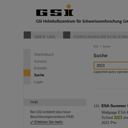
ÜBER UNS
FORSCHUNG/BESCHLEUN
GSI
>
Suche
Telefonbuch
Suche
Anreise
Kontakt
supported query operators: 
Suche
Login
FAIR
ESA Summer 
Bei GSI entsteht das neue
Webpage ESA-FA
Beschleunigerzentrum FAIR.
School
2023
and
Erfahren Sie mehr.
2021 Pre