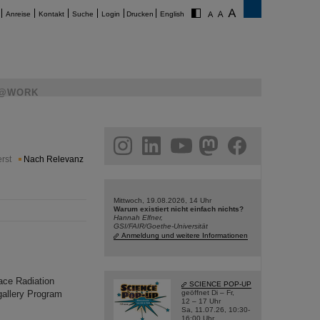
Anreise
Kontakt
Suche
Login
Drucken
English
@WORK
am
linkedin
youtube
helmholtz.social
facebook
rst
Nach Relevanz
Mittwoch, 19.08.2026, 14 Uhr
Warum existiert nicht einfach nichts?
Hannah Elfner,
GSI/FAIR/Goethe-Universität
Anmeldung und weitere Informationen
ce Radiation
SCIENCE POP-UP
allery Program
geöffnet Di – Fr,
12 – 17 Uhr
Sa, 11.07.26, 10:30-
16:00 Uhr