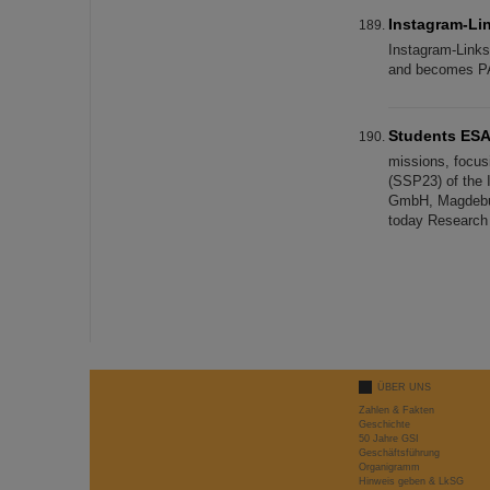
Instagram-Li
Instagram-Link
and becomes PAR
Students ESA
missions, focus
(SSP23) of the I
GmbH, Magdebur
today Research 
ÜBER UNS
Zahlen & Fakten
Geschichte
50 Jahre GSI
Geschäftsführung
Organigramm
Hinweis geben & LkSG