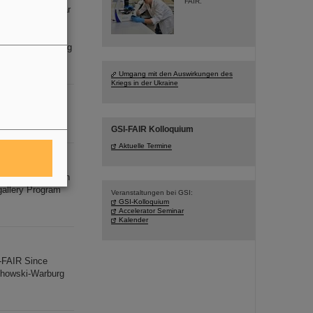
FAIR.
ction of nuclear
nar Heavy-
r Towards the
inar Extracting
Umgang mit den Auswirkungen des
Kriegs in der Ukraine
nd: 10.2.
2023
GSI-FAIR Kolloquium
Aktuelle Termine
 Space Radiation
allery Program
Veranstaltungen bei GSI:
GSI-Kolloquium
Accelerator Seminar
Kalender
-FAIR Since
chowski-Warburg