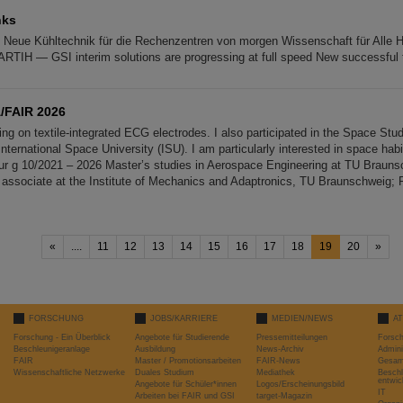
nks
s Neue Kühltechnik für die Rechenzentren von morgen Wissenschaft für All
TIH — GSI interim solutions are progressing at full speed New successful t
/FAIR 2026
ing on textile-integrated ECG electrodes. I also participated in the Space St
nternational Space University (ISU). I am particularly interested in space habi
 g 10/2021 – 2026 Master’s studies in Aerospace Engineering at TU Brauns
associate at the Institute of Mechanics and Adaptronics, TU Braunschweig; 
«
....
11
12
13
14
15
16
17
18
19
20
»
FORSCHUNG
JOBS/KARRIERE
MEDIEN/NEWS
A
Forschung - Ein Überblick
Angebote für Studierende
Pressemitteilungen
Forsc
Beschleunigeranlage
Ausbildung
News-Archiv
Admini
FAIR
Master / Promotionsarbeiten
FAIR-News
Gesamt
Wissenschaftliche Netzwerke
Duales Studium
Mediathek
Beschl
entwic
Angebote für Schüler*innen
Logos/Erscheinungsbild
IT
Arbeiten bei FAIR und GSI
target-Magazin