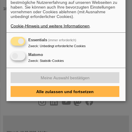
bestmögliche Nutzererfahrung auf unseren Webseiten zu
haben. Sie können auch Ihre bevorzugten Einstellungen
Ring Instruments (RII)
vornehmen oder Cookies ablehnen (mit Ausnahme
für Synchrotrons und Speicherringe der existierenden GSI Anlagen
unbedingt erforderlicher Cookies).
(ESR und
SIS
18), als auch für die zukünftigen FAIR Maschinen
Cookie-Hinweis und weitere Informationen
.
SIS
100 und CR. Die Gruppe entwickelt Detektoren zur Messung
transversaler St
Essentials
(immer erforderlich)
Zweck
:
Unbedingt erforderliche Cookies
«
....
13
14
15
16
17
18
19
20
21
22
Matomo
....
»
Zweck
:
Statistik-Cookies
Meine Auswahl bestätigen
Alle zulassen und fortsetzen
instagram
linkedin
youtube
helmholtz.social
facebook