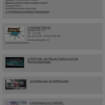
Mittwoch, 19.08.2026, 14 Uhr
Warum existiert nicht einfach nichts?
Hannah Elfner,
GSI/FAIR/Goethe-Universität
Anmeldung und weitere Informationen
SCIENCE POP-UP
geöffnet Di – Fr,
12 – 17 Uhr
Sa, 11.07.26, 10:30-16:00 Uhr
Ernst-Ludwig-Str. 22
Innenstadt Darmstadt
FAIR-Trailer: Der Weg der Teilchen durch die
Beschleunigeranlage
Rundflug über die FAIR-Baustelle
Besichtigung von GSI/FAIR –