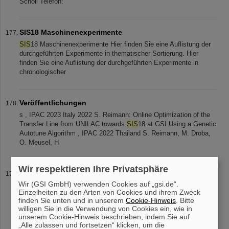
Schöll Telefon:
SIS18 Maschinenexperimente
SIS
18 Maschinenexperimente Hier finden Sie eine Auflistung der
durchgeführten Experimente in thematischer Sortierung. Hier
finden Sie eine Auflistung der durchgeführten Experimente in
chronologischer
Veröffentlichungen
s , IPAC 2023 Italy 2022 S. Reimann: Online Optimization of the
Transfer Line from UNILAC towards
SIS
18 at GSI Using a Genetic
Autotune Algorithm , IPAC 2022 Thailand S. Reimann, M. Droba,
O. Meusel, H
Wir respektieren Ihre Privatsphäre
Vergangene Veranstaltungen
Wir (GSI GmbH) verwenden Cookies auf „gsi.de“.
der Inbetriebnahme im Jahr 1990 durften die elf Teilnehmenden an
Einzelheiten zu den Arten von Cookies und ihrem Zweck
diesem Tag den Ringbeschleuniger
SIS
18 besichtigen. Mehr über
finden Sie unten und in unserem
Cookie-Hinweis
. Bitte
die Forschung bei GSI erfuhren sie bei einer Führung, einem
willigen Sie in die Verwendung von Cookies ein, wie in
Science-Speeddating
unserem Cookie-Hinweis beschrieben, indem Sie auf
„Alle zulassen und fortsetzen“ klicken, um die