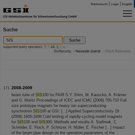
Telefonbuch
Login
English
Suche
Suche
supported query operators: ?, *, &&, ||, !, +, -
Sortierung:
Neueste zuerst
Nach Relevanz
2008-2009
beam tube of
SIS
100 for FAIR S.Y. Shim, M. Kauscke, A. Krämer
and G. Moritz Proceedings of ICEC and ICMC (2008) 705-710 Full
size prototype magnets for heavy ion superconducting
synchrotron
SIS
100 at GSI: [...] Applied Superconductivity 18
(2008) 1605-1608 Cold testing of rapidly-cycling model magnets
for
SIS
100 and
SIS
300; Methods and results A. Stafiniak, C.
Schröder, E. Floch, P. Schnizer, H. Müller, E. Fischer [...] Impact
of the beam pipe design on the operation parameters of the