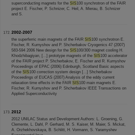
superconducting magnets for the
SIS
100 synchrotron of the FAIR
project E. Fischer, P. Schnizer, C. Heil, A. Mierau, B. Schnizer
and S.
2002-2007
the superferric main magnets of the FAIR
SIS
100 synchrotron E.
Fischer, R. Kurnyshov and P. Shcherbakov Cryogenics 47 (2007)
583-594 2006 New design for the
SIS
100/300 magnet cooling H.
Khodzhibagiyan, [...] prototype magnets of the
SIS
100 accelerator
of the FAIR project P. Shcherbakov, E. Fischer and R. Kurnyshov
Proceedings of EPAC (2006) Edinburgh, Scotland Basic aspects
of the
SIS
100 correction system design [...] Shcherbakov
Proceedings of EUCAS (2007) Analysis of the eddy current
relaxation time effects in the FAIR
SIS
100 main magnets E.
Fischer, R. Kurnyshov and P. Shcherbakov IEEE Transactions on
Applied Superconductivity
2012
2012 UNILAC Status and Development Authors: L. Groening, G.
Clemente, L. Dahl, P. Gerhard, M. S. Kaiser, M. Maier, S. Mickat,
A. Orzhekhovskaya, B. Schlitt, H. Vormann, S. Yaramyshev