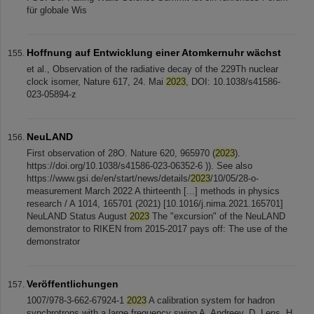
für globale Wis
Hoffnung auf Entwicklung einer Atomkernuhr wächst
et al., Observation of the radiative decay of the 229Th nuclear
clock isomer, Nature 617, 24. Mai
2023
, DOI: 10.1038/s41586-
023-05894-z
NeuLAND
First observation of 28O. Nature 620, 965970 (
2023
).
https://doi.org/10.1038/s41586-023-06352-6 )). See also
https://www.gsi.de/en/start/news/details/
2023
/10/05/28-o-
measurement March 2022 A thirteenth [...] methods in physics
research / A 1014, 165701 (2021) [10.1016/j.nima.2021.165701]
NeuLAND Status August
2023
The "excursion" of the NeuLAND
demonstrator to RIKEN from 2015-2017 pays off: The use of the
demonstrator
Veröffentlichungen
1007/978-3-662-67924-1
2023
A calibration system for hadron
synchrotrons with a large frequency swing A. Andreev, D. Lens, H.