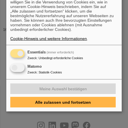
willigen Sie in die Verwendung von Cookies ein, wie in
Yakushev Radiochimica Acta
2023
DOI: 10.1515/ract-
2023
-0197
unserem Cookie-Hinweis beschrieben, indem Sie auf
published online October 3,
2023
Highly Rectifying Conical
„Alle zulassen und fortsetzen“ klicken, um die
Nanopores in Amorphous SiO2 Membranes for
bestmögliche Nutzererfahrung auf unseren Webseiten zu
haben. Sie können auch Ihre bevorzugten Einstellungen
vornehmen oder Cookies ablehnen (mit Ausnahme
unbedingt erforderlicher Cookies).
Mit Schwerionentherapie gegen Leber- und
Lungenkrebs
Cookie-Hinweis und weitere Informationen
.
ge Behandlung und Strahlenvisualisierung durch PET untersucht.
Professor Christian Graeff erhielt
2023
einen Consolidator Grant,
um neue Behandlungsmöglichkeiten für Bauchspeicheldrüsen- und
Essentials
(immer erforderlich)
Lungenkrebs
Zweck
:
Unbedingt erforderliche Cookies
Matomo
Zweck
:
Statistik-Cookies
«
....
11
12
13
14
15
16
17
18
19
20
»
Meine Auswahl bestätigen
Alle zulassen und fortsetzen
instagram
linkedin
youtube
helmholtz.social
facebook