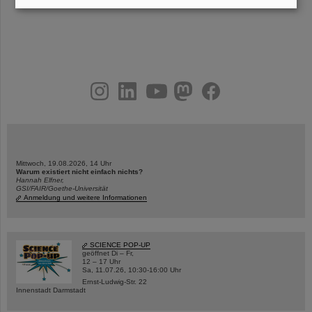
instagram
linkedin
youtube
helmholtz.social
facebook
Mittwoch, 19.08.2026, 14 Uhr
Warum existiert nicht einfach nichts?
Hannah Elfner,
GSI/FAIR/Goethe-Universität
Anmeldung und weitere Informationen
SCIENCE POP-UP
geöffnet Di – Fr,
12 – 17 Uhr
Sa, 11.07.26, 10:30-16:00 Uhr
Ernst-Ludwig-Str. 22
Innenstadt Darmstadt