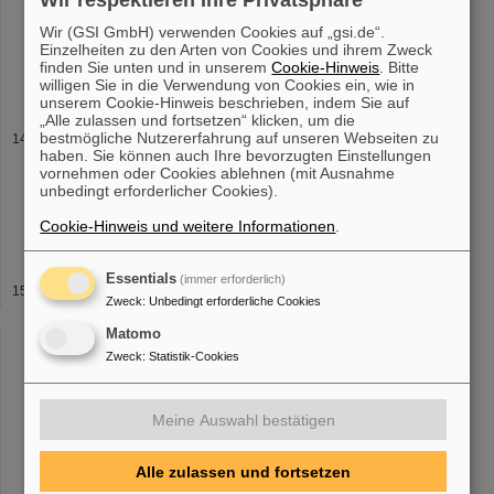
Dosimetrie, Diffusion und Akkumulation im Organismus Do.
Wir (GSI GmbH) verwenden Cookies auf „gsi.de“.
27.09.12, 10:00 - Biophysik Seminar GSI Hörsaal SB
1
1
.200
Einzelheiten zu den Arten von Cookies und ihrem Zweck
Programm 10:00 – 10:40 Radon-Zerfall, physikalische
finden Sie unten und in unserem
Cookie-Hinweis
. Bitte
Besonderheiten, Bahnspur Gerhard Kraft, GSI
willigen Sie in die Verwendung von Cookies ein, wie in
unserem Cookie-Hinweis beschrieben, indem Sie auf
„Alle zulassen und fortsetzen“ klicken, um die
bestmögliche Nutzererfahrung auf unseren Webseiten zu
Gesamtprojektleitung FAIR
haben. Sie können auch Ihre bevorzugten Einstellungen
+49-6159-71-3290 Ort: BK
1
4.011 Über FAIR FAIR wird eine der
vornehmen oder Cookies ablehnen (mit Ausnahme
größten und komplexesten Beschleunigeranlagen weltweit, Die
unbedingt erforderlicher Cookies).
FAIR-Anlage besteht aus einem unterirdischen Ringbeschleuniger
mit
1
.100 Metern Umfang
Cookie-Hinweis und weitere Informationen
.
Essentials
(immer erforderlich)
Zahlen & Fakten
Zweck
:
Unbedingt erforderliche Cookies
Bundesrepublik Deutschland (90%), Bundesland Hessen (8%),
Matomo
Bundesland Rheinland-Pfalz (
1
%), Freistaat Thüringen (
1
%)
Mitglied Helmholtz-Gemeinschaft Deutscher Forschungszentren
Zweck
:
Statistik-Cookies
Mission Bau und Betrieb von
Meine Auswahl bestätigen
«
....
10
11
12
13
14
15
16
17
18
19
Alle zulassen und fortsetzen
....
»