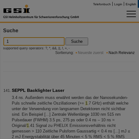
Telefonbuch
Login
English
Suche
Suche
supported query operators: ?, *, &&, ||, !, +, -
Sortierung:
Neueste zuerst
Nach Relevanz
SEPPL Backlighter Laser
3.4 ns. Außerdem muss erwähnt werden das der Nanosekunden-
Puls schnelle zeitliche Oszillationen (>=
1
.7 GHz) enthält welche
unter der Verwendung von langsamen Detektoren nicht sichtbar
sind. Ein Beispiel [...] Zentrale Wellenlänge 1030 nm 515 nm
Pulsedauer (FWHM) 3.5 ps, 275 ps oder 0.4 ns – 10 ns ≈
Original/
1
.41 Signal zu PHELIX Emissionsverhältnis nicht
gemessen > 110 Zeitliche Pulsform Gaussartig < 0.4 ns [...] mJ ≤
2 mJ Energystabilität über 45 Minuten < 5 % RMS < 5 % RMS