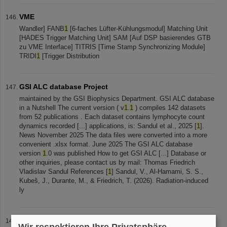
VME
Wandler] FANB
1
[6-faches Lüfter-Kühlungsmodul] Matching Unit
[HADES Trigger Matching Unit] SAM [Auf DSP basierendes GTB
zu VME Interface] TITRIS [Time Stamp Synchronizing Module]
TRIDI
1
[Trigger Distribution
GSI ALC database Project
maintained by the GSI Biophysics Department. GSI ALC database
in a Nutshell The current version ( v
1
.
1
) compiles 142 datasets
from 52 publications . Each dataset contains lymphocyte count
dynamics recorded [...] applications, is: Sandul et al., 2025 [
1
].
News November 2025 The data files were converted into a more
convenient .xlsx format. June 2025 The GSI ALC database
version
1
.0 was published How to get GSI ALC [...] Database or
other inquiries, please contact us by mail: Thomas Friedrich
Vladislav Sandul References [
1
] Sandul, V., Al-Hamami, S. S.,
Kubeš, J., Durante, M., & Friedrich, T. (2026). Radiation-induced
ly
2012
Wir respektieren Ihre Privatsphäre