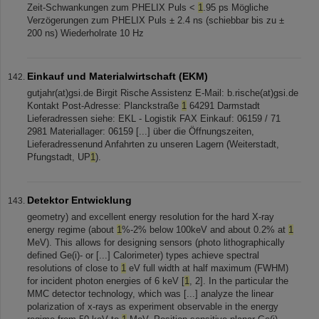
Zeit-Schwankungen zum PHELIX Puls <
1
.95 ps Mögliche
Verzögerungen zum PHELIX Puls ± 2.4 ns (schiebbar bis zu ±
200 ns) Wiederholrate 10 Hz
Einkauf und Materialwirtschaft (EKM)
gutjahr(at)gsi.de Birgit Rische Assistenz E-Mail: b.rische(at)gsi.de
Kontakt Post-Adresse: Planckstraße
1
64291 Darmstadt
Lieferadressen siehe: EKL - Logistik FAX Einkauf: 06159 / 71
2981 Materiallager: 06159 [...] über die Öffnungszeiten,
Lieferadressenund Anfahrten zu unseren Lagern (Weiterstadt,
Pfungstadt, UP
1
).
Detektor Entwicklung
geometry) and excellent energy resolution for the hard X-ray
energy regime (about
1
%-2% below 100keV and about 0.2% at
1
MeV). This allows for designing sensors (photo lithographically
defined Ge(i)- or [...] Calorimeter) types achieve spectral
resolutions of close to
1
eV full width at half maximum (FWHM)
for incident photon energies of 6 keV [
1
, 2]. In the particular the
MMC detector technology, which was [...] analyze the linear
polarization of x-rays as experiment observable in the energy