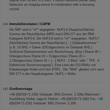
regime from 50 keV to
1
MeV. Position sensitive planar Ge(i)-
Detectors as imaging sensor In combination with a focusing
crystal
Immobiliendaten / CAFM
Die NRF wird in "m²" angegeben. NUF
1
-6 (Hauptnutzfläche)
Summe der Raumflächen (NRF) nach DIN 277 aus der RNA
Kategorie NUF
1
-6. Die NUF
1
-6 wird in "m²" angegeben. NUF
1
-7
(Nutzflächen) Summe der Raumflächen [...] Gebäudenummer "
(z.B. 10 BH
1
> Ebene 10/Erdgeschoss im Gebäude BH
1
).
Schlüssel Ebenennummer und -Bezeichnung: (Bsp.) Ebene 00 =
Untergeschoss Ebene 10 = Erdgeschoss Ebene 20 =
1
.Obergeschoss Ebene 25 = [...] NUF2 .
1
Büro" oder " TF8 . 4
Elektrische Stromversorgung"). Eine Liste der GSI-RNAs mit
Erläuterungen findet sich hier (PDF) . Die "RNA" gliedert sich nach
DIN 277 in die Hauptkategorien: NUF
1
= Wohn
Großmontage
+49 (0)6159-71-2301 Gebäude: BR2 Zimmer:
1
.109a Werkstatt /
Ausbildung Stefan Jagsch Telefon: +49 (0)6159-71-1462 Fax: +49
(0)6159-71-2181 Gebäude: BR2 Zimmer:
1
.109