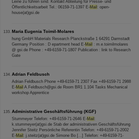
Leine zu führen sind. Kontakt Abteilung für Presse- und
Öffentlichkeitsarbeit Tel.: 06159-71-1397 E-
Mail
: open-
house(at)gsi.de
Maria Eugenia Toimil-Molares
hung GmbH Materials Research Planckstraße 1 64291 Darmstadt
Germany Position : D epartment head E-
Mail
: m.e.toimilmolares
@ gsi.de Phone : +49-6159-71-1807 Publication : link to Research
Gate
Adrian Feldbusch
Adrian Feldbusch Phone +49-6159-71 2307 Fax +49-6159-71 2988
E-
Mail
A.Feldbusch@gsi.de Room BR1 1.104 Tasks Mechanical
workshop Apprentice
Administrative Geschäftsführung (KGF)
Stummeyer Telefon: +49-6159-71-2646 E-
Mail
:
k.stummeyer(at)gsi.de Stab der administrativen Geschäftsführung
Jennifer Steitz Persönliche Referentin Telefon: +49-6159-71-2002
E-
Mail
: j.steitz(at)gsi.de Simone Bo [...] Telefon: +49-6159-71-