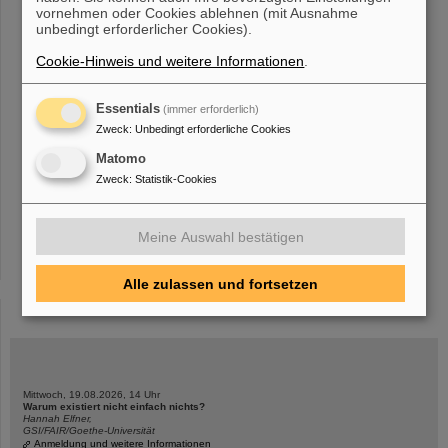
vornehmen oder Cookies ablehnen (mit Ausnahme
Anfragen aller Art (telefonisch, per E-
Mail
, Social Media, Brief) zu
unbedingt erforderlicher Cookies).
allen Themen rund um GSI und FAIR. Zuverlässige Erreichbarkeit,
Sortierung
Cookie-Hinweis und weitere Informationen
.
Essentials
(immer erforderlich)
«
....
9
10
11
12
13
14
15
16
17
18
Zweck
:
Unbedingt erforderliche Cookies
....
»
Matomo
Zweck
:
Statistik-Cookies
Meine Auswahl bestätigen
Alle zulassen und fortsetzen
instagram
linkedin
youtube
helmholtz.social
facebook
Mittwoch, 19.08.2026, 14 Uhr
Warum existiert nicht einfach nichts?
Hannah Elfner,
GSI/FAIR/Goethe-Universität
Anmeldung und weitere Informationen