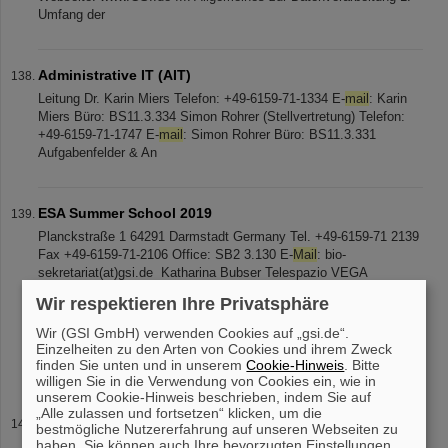
Umfang der
Administrative IT (AIT)
Leitung Dr. Karin Miers Telefon: +49-6159-71-1334 E-
mail
: Karin
Miers Büro: BS11.3.334 Simon Rohrer (Stellvertretung) Telefon:
+49-6159-71-1747 E-
mail
: Simon Rohrer Büro: BS11.3.331
Aufgabenfelder & An
ESA Summer School 2019
Planckstraße 1 64291 Darmstadt Germany Tel. +49-6159-71 2139
Fax +49-6159-71-2106 Office: SB2 3.130 E-
Mail
: bio-
sekretariat(at)gsi.de ­­ Katharina Bubser Telespazio VEGA
Deutschland GmbH ESOC Secretarial Service [...] ESA/ESOC
Wir respektieren Ihre Privatsphäre
Robert-Bosch-Str. 5 64293 Darmstadt, Germany Tel: +49-6151-90-
2613 Fax: +49-6151-90-495 E-
Mail
: katharina.bubser(at)esa.int
Wir (GSI GmbH) verwenden Cookies auf „gsi.de“.
Joint Project Team For ESA : Dr. Thomas Reiter (
Einzelheiten zu den Arten von Cookies und ihrem Zweck
Thomas.Reiter(at)esa
finden Sie unten und in unserem
Cookie-Hinweis
. Bitte
willigen Sie in die Verwendung von Cookies ein, wie in
unserem Cookie-Hinweis beschrieben, indem Sie auf
„Alle zulassen und fortsetzen“ klicken, um die
Aufgaben der Presse- und Öffentlichkeitsarbeit
bestmögliche Nutzererfahrung auf unseren Webseiten zu
haben. Sie können auch Ihre bevorzugten Einstellungen
Geschäftsführung an die Belegschaft. Öffentliche Kontaktstelle