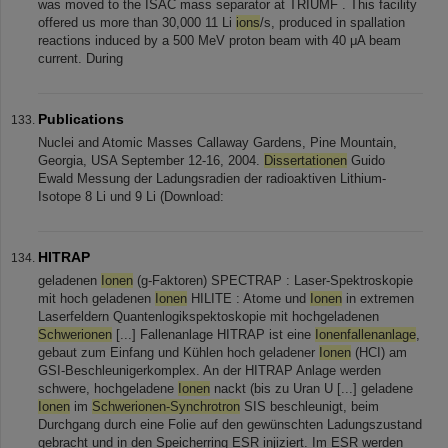
was moved to the ISAC mass separator at TRIUMF . This facility
offered us more than 30,000 11 Li
ions
/s, produced in spallation
reactions induced by a 500 MeV proton beam with 40 μA beam
current. During
Publications
Nuclei and Atomic Masses Callaway Gardens, Pine Mountain,
Georgia, USA September 12-16, 2004.
Dissertationen
Guido
Ewald Messung der Ladungsradien der radioaktiven Lithium-
Isotope 8 Li und 9 Li (Download:
HITRAP
geladenen
Ionen
(g-Faktoren) SPECTRAP : Laser-Spektroskopie
mit hoch geladenen
Ionen
HILITE : Atome und
Ionen
in extremen
Laserfeldern Quantenlogikspektoskopie mit hochgeladenen
Schwerionen
[...] Fallenanlage HITRAP ist eine
Ionenfallenanlage
,
gebaut zum Einfang und Kühlen hoch geladener
Ionen
(HCI) am
GSI-Beschleunigerkomplex. An der HITRAP Anlage werden
schwere, hochgeladene
Ionen
nackt (bis zu Uran U [...] geladene
Ionen
im
Schwerionen-Synchrotron
SIS beschleunigt, beim
Durchgang durch eine Folie auf den gewünschten Ladungszustand
gebracht und in den Speicherring ESR injiziert. Im ESR werden