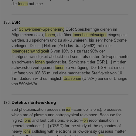
die
Ionen
auf eine
ESR
Der
Schwerionen-Speicherring
ESR Speicherringe dienen im
Allgemeinen dazu,
Ionen
, die über
Ionenbeschleuniger
eingespeist
werden, zu speichern und zu akkulumieren, bis sehr hohe Ströme
vorliegen. Die [...] Helium (Z=1) bis Uran (Z=92) mit einer
Ionengeschwindigkeit
β von 10% bis zu fast 90% der
Lichtgeschwindigkeit abdeckt und somit als erster für Experimente
an schweren
Ionen
geeignet ist. Somit stellt der ESR [...] mit den
schwersten verfügbaren
Ionen
zu verfügung. Der ESR hat einen
Umfang von 108,36 m und eine magnetische Steifigkeit von 10
Tm, dadurch wird es möglich
Uranionen
(U 92+ ) bei einer Energie
von 560MeV/u
Detektor Entwicklung
sed photoionization process in
ion
–atom collisions), processes
which are of plasma and astrophysical relevance. Because for
high-Z
ions
and fast collisions, electron–
ion
recombination in
general produces [...] (DSSD) for the study of the dynamics of
heavy
ions
colliding with electrons or low-density gaseous matter.