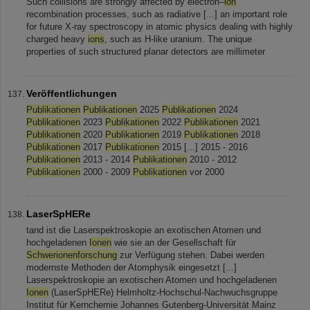
Such collisions are strongly affected by electron–
ion
recombination processes, such as radiative [...] an important role
for future X-ray spectroscopy in atomic physics dealing with highly
charged heavy
ions
, such as H-like uranium. The unique
properties of such structured planar detectors are millimeter
Veröffentlichungen
Publikationen
Publikationen
2025
Publikationen
2024
Publikationen
2023
Publikationen
2022
Publikationen
2021
Publikationen
2020
Publikationen
2019
Publikationen
2018
Publikationen
2017
Publikationen
2015 [...] 2015 - 2016
Publikationen
2013 - 2014
Publikationen
2010 - 2012
Publikationen
2000 - 2009
Publikationen
vor 2000
LaserSpHERe
tand ist die Laserspektroskopie an exotischen Atomen und
hochgeladenen
Ionen
wie sie an der Gesellschaft für
Schwerionenforschung
zur Verfügung stehen. Dabei werden
modernste Methoden der Atomphysik eingesetzt [...]
Laserspektroskopie an exotischen Atomen und hochgeladenen
Ionen
(LaserSpHERe) Helmholtz-Hochschul-Nachwuchsgruppe
Institut für Kernchemie Johannes Gutenberg-Universität Mainz