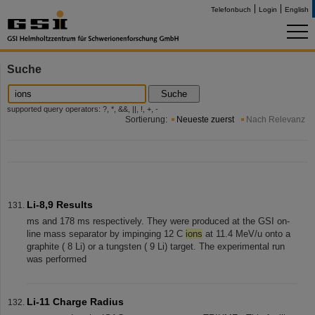
Telefonbuch
Login
English
Suche
Suche
supported query operators: ?, *, &&, ||, !, +, -
Sortierung:
Neueste zuerst
Nach Relevanz
Li-8,9 Results
ms and 178 ms respectively. They were produced at the GSI on-
line mass separator by impinging 12 C
ions
at 11.4 MeV/u onto a
graphite ( 8 Li) or a tungsten ( 9 Li) target. The experimental run
was performed
Li-11 Charge Radius