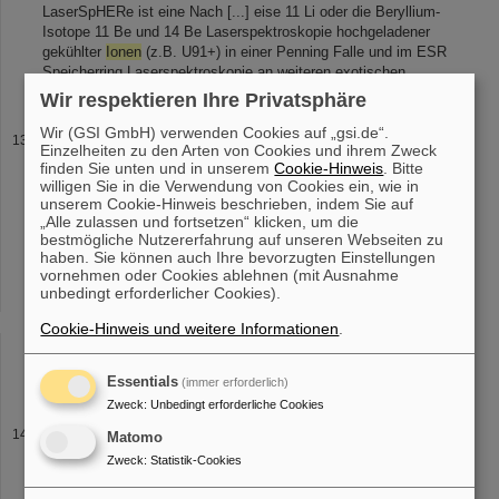
LaserSpHERe ist eine Nach [...] eise 11 Li oder die Beryllium-
Isotope 11 Be und 14 Be Laserspektroskopie hochgeladener
gekühlter
Ionen
(z.B. U91+) in einer Penning Falle und im ESR
Speicherring Laserspektroskopie an weiteren exotischen
Wir respektieren Ihre Privatsphäre
Wir (GSI GmbH) verwenden Cookies auf „gsi.de“.
MATS
Einzelheiten zu den Arten von Cookies und ihrem Zweck
gekühlten
Ionen
auf der Grundlage modernster Techniken zur
finden Sie unten und in unserem
Cookie-Hinweis
. Bitte
willigen Sie in die Verwendung von Cookies ein, wie in
Speicherung und Kühlung von geladenen Teilchen. Hierbei
unserem Cookie-Hinweis beschrieben, indem Sie auf
kommen insbesondere Penning-Fallen zum dreidimensionalen
„Alle zulassen und fortsetzen“ klicken, um die
Einschluss der
Ionen
zum Einsatz [...] Speicherring ESR und die
bestmögliche Nutzererfahrung auf unseren Webseiten zu
Ionenfallenanlage
SHIPTRAP zu Untersuchungen von
haben. Sie können auch Ihre bevorzugten Einstellungen
gespeicherten und gekühlten Radionukliden eingesetzt. Ferner
vornehmen oder Cookies ablehnen (mit Ausnahme
betreibt der Bereich Atomphysik das
Ionenfallenexperiment
unbedingt erforderlicher Cookies).
ISOLTRAP am online [...] ISOLDE/CERN in Genf, Schweiz. In
naher Zukunft wird die
Ionenfallenanlage
HITRAP , welche die
Cookie-Hinweis und weitere Informationen
.
Speicherung und Kühlung von hochgeladenen
Ionen
vorsieht, in
Betrieb gehen. Forschungsschwerpunkte der Ar
Essentials
(immer erforderlich)
Zweck
:
Unbedingt erforderliche Cookies
Arbeitsgruppen
Matomo
Energy Single Pass Experiments Alexandre Gumberidze HITRAP
Zweck
:
Statistik-Cookies
/ Traps Frank Herfurth / Wolfgang Quint
Ion
sources Stefan