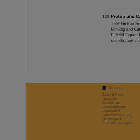
Proton and C
THM-Gießen Sele
Mini-pig and Cat
FLASH Figure: F
radiotherapy is
ÜBER UNS
Zahlen & Fakten
Geschichte
50 Jahre GSI
Geschäftsführung
Organigramm
Hinweis geben & LkSG
Nachhaltigkeit
GSI/FAIR-Campusplan