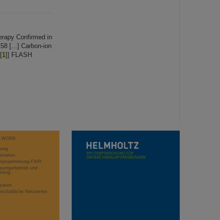
erapy Confirmed in
158 [...] Carbon-ion
[
1
]] FLASH
T WORK
hung
stration
projektleitung FAIR
eunigerbetrieb und -
klung
sation
schaftliche Netzwerke