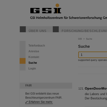
ÜBER UNS
FORSCHUNG/BESCHLEUN
GSI
>
Suche
Telefonbuch
Suche
Anreise
Kontakt
supported query operators: 
Suche
Login
FAIR
OpenDoorMo
Bei GSI entsteht das neue
die Labors und 
Beschleunigerzentrum FAIR.
Der Bestückung
Erfahren Sie mehr.