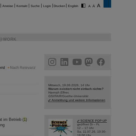
Anreise
Kontakt
Suche
Login
Drucken
English
@WORK
am
linkedin
youtube
helmholtz.social
facebook
rst
Nach Relevanz
Mittwoch, 19.08.2026, 14 Uhr
Warum existiert nicht einfach nichts?
Hannah Elfner,
GSI/FAIR/Goethe-Universität
Anmeldung und weitere Informationen
 im Betrieb (
1
)
SCIENCE POP-UP
ung
geöffnet Di – Fr,
12 – 17 Uhr
Sa, 11.07.26, 10:30-
16:00 Uhr