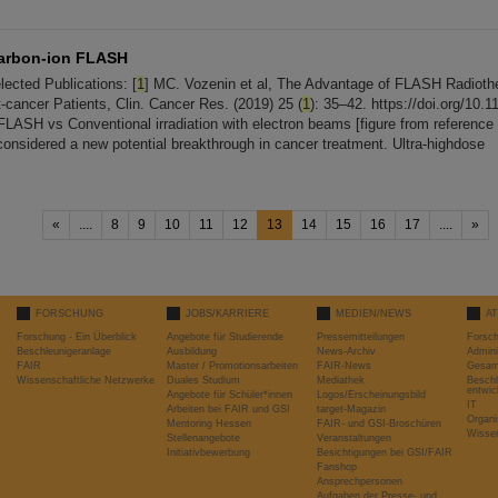
arbon-ion FLASH
cted Publications: [
1
] MC. Vozenin et al, The Advantage of FLASH Radioth
-cancer Patients, Clin. Cancer Res. (2019) 25 (
1
): 35–42. https://doi.org/10.1
LASH vs Conventional irradiation with electron beams [figure from reference 
 considered a new potential breakthrough in cancer treatment. Ultra-highdose
«
....
8
9
10
11
12
13
14
15
16
17
....
»
FORSCHUNG
JOBS/KARRIERE
MEDIEN/NEWS
A
Forschung - Ein Überblick
Angebote für Studierende
Pressemitteilungen
Forsc
Beschleunigeranlage
Ausbildung
News-Archiv
Admini
FAIR
Master / Promotionsarbeiten
FAIR-News
Gesamt
Wissenschaftliche Netzwerke
Duales Studium
Mediathek
Beschl
entwic
Angebote für Schüler*innen
Logos/Erscheinungsbild
IT
Arbeiten bei FAIR und GSI
target-Magazin
Organi
Mentoring Hessen
FAIR- und GSI-Broschüren
Wissen
Stellenangebote
Veranstaltungen
Initiativbewerbung
Besichtigungen bei GSI/FAIR
Fanshop
Ansprechpersonen
Aufgaben der Presse- und