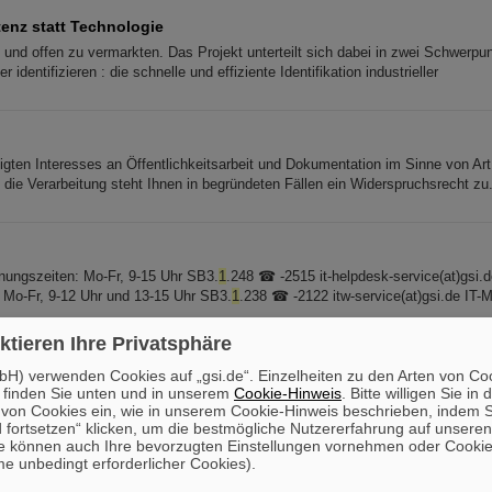
enz statt Technologie
ig und offen zu vermarkten. Das Projekt unterteilt sich dabei in zwei Schwerpu
 identifizieren : die schnelle und effiziente Identifikation industrieller
igten Interesses an Öffentlichkeitsarbeit und Dokumentation im Sinne von Ar
e Verarbeitung steht Ihnen in begründeten Fällen ein Widerspruchsrecht zu.
nungszeiten: Mo-Fr, 9-15 Uhr SB3.
1
.248 ☎ -2515 it-helpdesk-service(at)gsi.d
 Mo-Fr, 9-12 Uhr und 13-15 Uhr SB3.
1
.238 ☎ -2122 itw-service(at)gsi.de IT-
ktieren Ihre Privatsphäre
en Tür 2023
H) verwenden Cookies auf „gsi.de“. Einzelheiten zu den Arten von Co
ot und Unterhaltungsprogramm genießen können. Anfahrt & Parken GSI und F
 finden Sie unten und in unserem
Cookie-Hinweis
. Bitte willigen Sie in 
 Bitte reisen Sie möglichst mit dem Fahrrad oder öffentlichen Verkehrsmittel
on Cookies ein, wie in unserem Cookie-Hinweis beschrieben, indem Si
 fortsetzen“ klicken, um die bestmögliche Nutzererfahrung auf unsere
e können auch Ihre bevorzugten Einstellungen vornehmen oder Cooki
e unbedingt erforderlicher Cookies).
essen