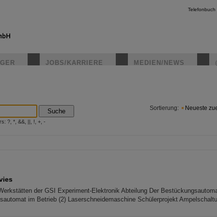
Telefonbuch
IGER
JOBS/KARRIERE
MEDIEN/NEWS
instagr
Sortierung:
Neueste zue
Suche
?, *, &&, ||, !, +, -
vies
Werkstätten der GSI Experiment-Elektronik Abteilung Der Bestückungsautomat
sautomat im Betrieb (2) Laserschneidemaschine Schülerprojekt Ampelschalt