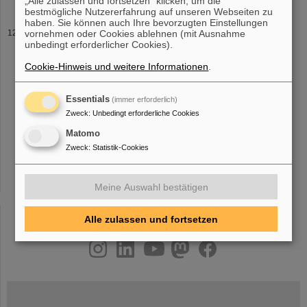
„Alle zulassen und fortsetzen“ klicken, um die
bestmögliche Nutzererfahrung auf unseren Webseiten zu
haben. Sie können auch Ihre bevorzugten Einstellungen
Jochen Frühauf
vornehmen oder Cookies ablehnen (mit Ausnahme
unbedingt erforderlicher Cookies).
Gruppe: Digitalelektronik Telefon: +49-6159-71 1554 Fax: +49
6159 71 2986 Raum: SB2 - 2.260
eMail
: j.fruehauf(at)
gsi
.de
Cookie-Hinweis und weitere Informationen
.
Postanschrift: Jochen Frühauf - EEL Gesellschaft für
Schwerionenforschung Planckstr.1
Essentials
(immer erforderlich)
Zweck
:
Unbedingt erforderliche Cookies
Matomo
«
....
7
8
9
10
11
12
13
14
15
16
Zweck
:
Statistik-Cookies
....
»
Meine Auswahl bestätigen
Alle zulassen und fortsetzen
instagram
linkedin
youtube
helmholtz.social
facebook