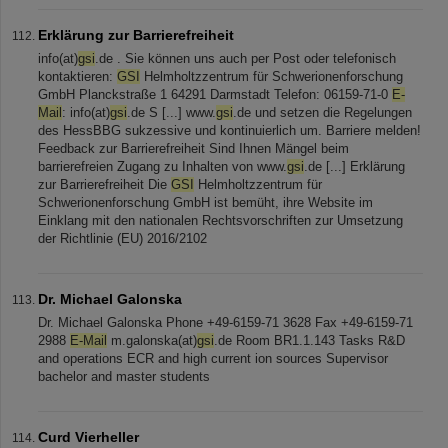
Erklärung zur Barrierefreiheit
info(at)
gsi
.de . Sie können uns auch per Post oder telefonisch
kontaktieren:
GSI
Helmholtzzentrum für Schwerionenforschung
GmbH Planckstraße 1 64291 Darmstadt Telefon: 06159-71-0
E-
Mail
: info(at)
gsi
.de S [...] www.
gsi
.de und setzen die Regelungen
des HessBBG sukzessive und kontinuierlich um. Barriere melden!
Feedback zur Barrierefreiheit Sind Ihnen Mängel beim
barrierefreien Zugang zu Inhalten von www.
gsi
.de [...] Erklärung
zur Barrierefreiheit Die
GSI
Helmholtzzentrum für
Schwerionenforschung GmbH ist bemüht, ihre Website im
Einklang mit den nationalen Rechtsvorschriften zur Umsetzung
der Richtlinie (EU) 2016/2102
Dr. Michael Galonska
Dr. Michael Galonska Phone +49-6159-71 3628 Fax +49-6159-71
2988
E-Mail
m.galonska(at)
gsi
.de Room BR1.1.143 Tasks R&D
and operations ECR and high current ion sources Supervisor
bachelor and master students
Curd Vierheller