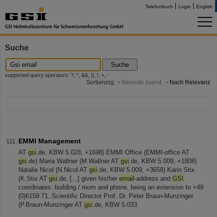
Telefonbuch
Login
English
Suche
Suche
supported query operators: ?, *, &&, ||, !, +, -
Sortierung:
Neueste zuerst
Nach Relevanz
EMMI Management
AT
gsi
.de, KBW 5.028, +1698) EMMI Office (EMMI-office AT
gsi
.de) Maria Wallner (M.Wallner AT
gsi
.de, KBW 5.009, +1808)
Natalie Nicol (N.Nicol AT
gsi
.de, KBW 5.009, +3658) Karin Stix
(K.Stix AT
gsi
.de, [...] given his/her
email
-address and
GSI
coordinates: building / room and phone, being an extension to +49
(0)6159 71. Scientific Director Prof. Dr. Peter Braun-Munzinger
(P.Braun-Munzinger AT
gsi
.de, KBW 5.033