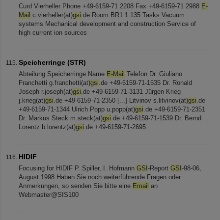
Curd Vierheller Phone +49-6159-71 2208 Fax +49-6159-71 2988
E-
Mail
c.vierheller(at)
gsi
.de Room BR1 1.135 Tasks Vacuum
systems Mechanical development and construction Service of
high current ion sources
Speicherringe (STR)
Abteilung Speicherringe Name
E-Mail
Telefon Dr. Giuliano
Franchetti g.franchetti(at)
gsi
.de +49-6159-71-1535 Dr. Ronald
Joseph r.joseph(at)
gsi
.de +49-6159-71-3131 Jürgen Krieg
j.krieg(at)
gsi
.de +49-6159-71-2350 [...] Litvinov s.litvinov(at)
gsi
.de
+49-6159-71-1344 Ulrich Popp u.popp(at)
gsi
.de +49-6159-71-2351
Dr. Markus Steck m.steck(at)
gsi
.de +49-6159-71-1539 Dr. Bernd
Lorentz b.lorentz(at)
gsi
.de +49-6159-71-2695
HIDIF
Focusing for HIDIF P. Spiller, I. Hofmann
GSI
-Report
GSI
-98-06,
August 1998 Haben Sie noch weiterführende Fragen oder
Anmerkungen, so senden Sie bitte eine
Email
an
Webmaster@SIS100