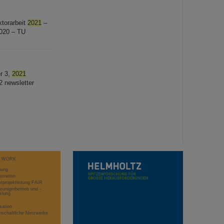
ktorarbeit
2021
–
2020 – TU
r 3,
2021
2 newsletter
T WORK
hung
stration
projektleitung FAIR
eunigerbetrieb und -
klung
sation
schaftliche Netzwerke