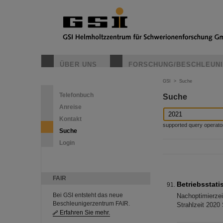
ÜBER UNS
FORSCHUNG/BESCHLEUN
GSI
>
Suche
Telefonbuch
Suche
Anreise
Kontakt
supported query operators: 
Suche
Login
FAIR
Betriebsstatis
Bei GSI entsteht das neue
Nachoptimierzei
Beschleunigerzentrum FAIR.
Strahlzeit 2020 
Erfahren Sie mehr.