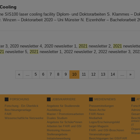
 Cooling
 The SIS100 laser cooling facility Diplom- und Doktorarbeiten S. Klammes – Do
 Winzen – Doktorarbeit 2020 – Uni Münster N. Eizenhöfer – Bachelorarbeit 
ter 3, 2020 newsletter 4, 2020 newsletter 1,
2021
newsletter 2,
2021
newslette
21
newsletter 5,
2021
newsletter 1, 2022 newsletter 2, 2022 newsletter 3, 202
«
....
5
6
7
8
9
10
11
12
13
14
....
»
FORSCHUNG
JOBS/KARRIERE
MEDIEN/NEWS
A
Forschung - Ein Überblick
Angebote für Studierende
Pressemitteilungen
Forsc
Beschleunigeranlage
Ausbildung
News-Archiv
Admini
FAIR
Master / Promotionsarbeiten
FAIR-News
Gesamt
Wissenschaftliche Netzwerke
Duales Studium
Mediathek
Beschl
entwic
Angebote für Schüler*innen
Logos/Erscheinungsbild
IT
Arbeiten bei FAIR und GSI
target-Magazin
Organi
Mentoring Hessen
FAIR- und GSI-Broschüren
Wissen
Stellenangebote
Veranstaltungen
Initiativbewerbung
Besichtigungen bei GSI/FAIR