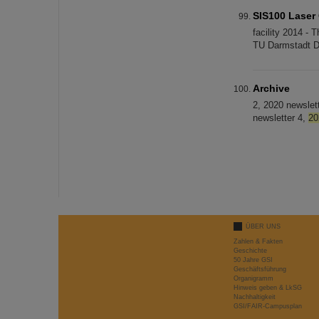
SIS100 Laser
facility 2014 -
TU Darmstadt D.
Archive
2, 2020 newslet
newsletter 4,
20
ÜBER UNS
Zahlen & Fakten
Geschichte
50 Jahre GSI
Geschäftsführung
Organigramm
Hinweis geben & LkSG
Nachhaltigkeit
GSI/FAIR-Campusplan