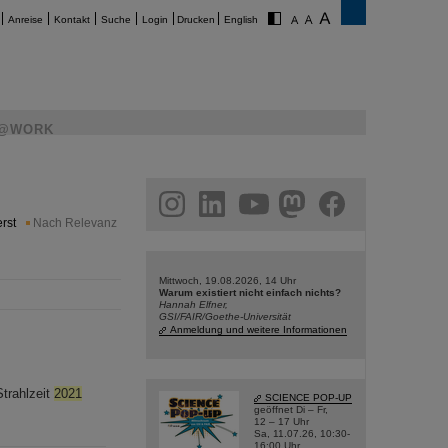
Anreise
Kontakt
Suche
Login
Drucken
English
@WORK
am
linkedin
youtube
helmholtz.social
facebook
rst
Nach Relevanz
Mittwoch, 19.08.2026, 14 Uhr
Warum existiert nicht einfach nichts?
Hannah Elfner,
GSI/FAIR/Goethe-Universität
Anmeldung und weitere Informationen
Strahlzeit
2021
SCIENCE POP-UP
geöffnet Di – Fr,
12 – 17 Uhr
Sa, 11.07.26, 10:30-
16:00 Uhr