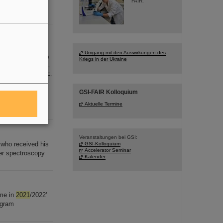
FAIR.
A
chungspreis
Umgang mit den Auswirkungen des
boldt Stiftung D
Kriegs in der Ukraine
etworking ZT-I-PF-
Networking ZT-I-PF-
ng ExNet-0020-
GSI-FAIR Kolloquium
 ZT-0009,
Aktuelle Termine
Veranstaltungen bei GSI:
who received his
GSI-Kolloquium
Accelerator Seminar
ser spectroscopy
Kalender
ime in
2021
/2022'
ogram