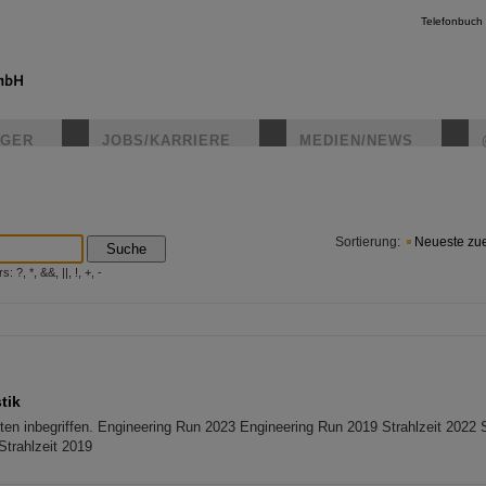
Telefonbuch
IGER
JOBS/KARRIERE
MEDIEN/NEWS
instagr
Sortierung:
Neueste zue
Suche
?, *, &&, ||, !, +, -
tik
ten inbegriffen. Engineering Run 2023 Engineering Run 2019 Strahlzeit 2022 
Strahlzeit 2019