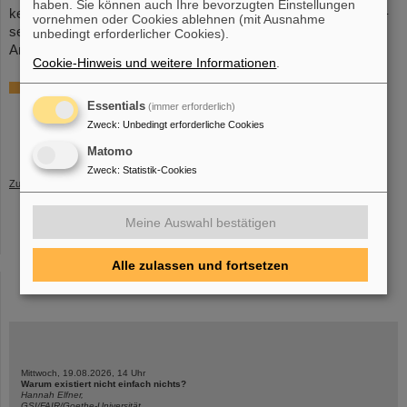
haben. Sie können auch Ihre bevorzugten Einstellungen
kennen, in denen Frauen bisher eher selten tätig sind. GSI und –
vornehmen oder Cookies ablehnen (mit Ausnahme
seit der Gründung – auch FAIR beteiligen sich bereits seit den
unbedingt erforderlicher Cookies).
Anfängen des Girls’Day an der jährlichen Veranstaltung.
(CP)
Cookie-Hinweis und weitere Informationen
.
Weitere Informationen
Essentials
(immer erforderlich)
Offizielle Webseite des Girls'Day
Zweck
:
Unbedingt erforderliche Cookies
Erstellte Webseite der Teilnehmerinnen 2026
Ausbildungsmöglichkeiten
und
Praktika
bei GSI/FAIR
Matomo
Zweck
:
Statistik-Cookies
Zurück
Meine Auswahl bestätigen
Alle zulassen und fortsetzen
instagram
linkedin
youtube
helmholtz.social
facebook
Mittwoch, 19.08.2026, 14 Uhr
Warum existiert nicht einfach nichts?
Hannah Elfner,
GSI/FAIR/Goethe-Universität