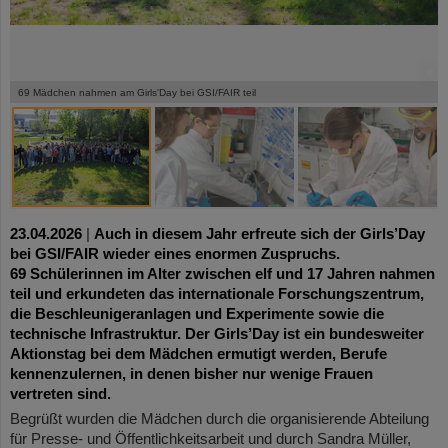
©
©
©
©
©
©
©
©
69 Mädchen nahmen am Girls'Day bei GSI/FAIR teil
23.04.2026
|
Auch in diesem Jahr erfreute sich der Girls’Day
bei GSI/FAIR wieder eines enormen Zuspruchs.
69 Schülerinnen im Alter zwischen elf und 17 Jahren nahmen
teil und erkundeten das internationale Forschungszentrum,
die Beschleunigeranlagen und Experimente sowie die
technische Infrastruktur. Der Girls’Day ist ein bundesweiter
Aktionstag bei dem Mädchen ermutigt werden, Berufe
kennenzulernen, in denen bisher nur wenige Frauen
vertreten sind.
Begrüßt wurden die Mädchen durch die organisierende Abteilung
für Presse- und Öffentlichkeitsarbeit und durch Sandra Müller,