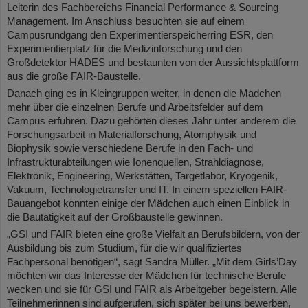
Leiterin des Fachbereichs Financial Performance & Sourcing
Management. Im Anschluss besuchten sie auf einem
Campusrundgang den Experimentierspeicherring ESR, den
Experimentierplatz für die Medizinforschung und den
Großdetektor HADES und bestaunten von der Aussichtsplattform
aus die große FAIR-Baustelle.
Danach ging es in Kleingruppen weiter, in denen die Mädchen
mehr über die einzelnen Berufe und Arbeitsfelder auf dem
Campus erfuhren. Dazu gehörten dieses Jahr unter anderem die
Forschungsarbeit in Materialforschung, Atomphysik und
Biophysik sowie verschiedene Berufe in den Fach- und
Infrastrukturabteilungen wie Ionenquellen, Strahldiagnose,
Elektronik, Engineering, Werkstätten, Targetlabor, Kryogenik,
Vakuum, Technologietransfer und IT. In einem speziellen FAIR-
Bauangebot konnten einige der Mädchen auch einen Einblick in
die Bautätigkeit auf der Großbaustelle gewinnen.
„GSI und FAIR bieten eine große Vielfalt an Berufsbildern, von der
Ausbildung bis zum Studium, für die wir qualifiziertes
Fachpersonal benötigen“, sagt Sandra Müller. „Mit dem Girls’Day
möchten wir das Interesse der Mädchen für technische Berufe
wecken und sie für GSI und FAIR als Arbeitgeber begeistern. Alle
Teilnehmerinnen sind aufgerufen, sich später bei uns bewerben,