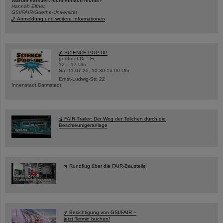
Warum existiert nicht einfach nichts?
Hannah Elfner,
GSI/FAIR/Goethe-Universität
Anmeldung und weitere Informationen
SCIENCE POP-UP
geöffnet Di – Fr,
12 – 17 Uhr
Sa, 11.07.26, 10:30-16:00 Uhr
Ernst-Ludwig-Str. 22
Innenstadt Darmstadt
FAIR-Trailer: Der Weg der Teilchen durch die
Beschleunigeranlage
Rundflug über die FAIR-Baustelle
Besichtigung von GSI/FAIR –
jetzt Termin buchen!