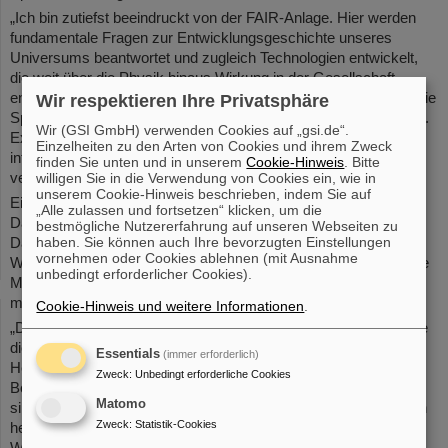
„Ich bin zutiefst beeindruckt von der FAIR-Anlage. Hier werden
fundamentale Fragen zur Entwicklungsgeschichte unseres
Universums beantwortet und zugleich Technologien entwickelt,
die weit über die Physik hinaus Wirkung in der Gesellschaft
entfalten. Helmholtz lebt von der Stärke seiner Gemeinschaft: Die
Wir respektieren Ihre Privatsphäre
Spitzenforschung bei GSI und FAIR ist ein ideales Beispiel dafür.
Wir (GSI GmbH) verwenden Cookies auf „gsi.de“.
Exzellente Wissenschaft, hochmoderne Infrastrukturen und
Einzelheiten zu den Arten von Cookies und ihrem Zweck
internationale Teams über die Helmholtz-Zentren hinweg zu
finden Sie unten und in unserem
Cookie-Hinweis
. Bitte
willigen Sie in die Verwendung von Cookies ein, wie in
vernetzen, ist der Schlüssel für die Zukunft“, sagte Keller.
unserem Cookie-Hinweis beschrieben, indem Sie auf
Ein Abstecher in das SCIENCE POP-UP von GSI/FAIR in der
„Alle zulassen und fortsetzen“ klicken, um die
Darmstädter Innenstadt rundete Martin Kellers Besuch in
bestmögliche Nutzererfahrung auf unseren Webseiten zu
haben. Sie können auch Ihre bevorzugten Einstellungen
Darmstadt ab. Er erkundete den interaktiven Mitmachraum, der
vornehmen oder Cookies ablehnen (mit Ausnahme
Wissenschaftsinteressierten aller Altersgruppen eine einzigartige
unbedingt erforderlicher Cookies).
Möglichkeit bietet, die GSI/FAIR-Forschung hautnah erlebbar zu
machen.
Cookie-Hinweis und weitere Informationen
.
„Der Besuch von Martin Keller ist eine hervorragende Grundlage
die enge Zusammenarbeit zwischen GSI/FAIR und der
Essentials
(immer erforderlich)
Helmholtz-Gemeinschaft weiter zu vertiefen. Unsere
Zweck
:
Unbedingt erforderliche Cookies
Beschleunigeranlagen, Experimente und der Aufbau von FAIR
Matomo
sind ein internationales Gemeinschaftsprojekt – und zugleich ein
Zweck
:
Statistik-Cookies
hervorragendes Umfeld, in dem wir talentierte junge