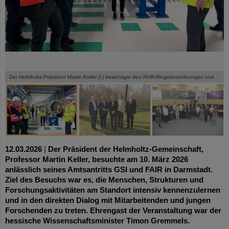
©
©
©
©
©
©
©
Der Helmholtz-Präsident Martin Keller (l.) besichtigte den FAIR-Ringebeschleuniger und viele weitere Stationen auf dem FAIR-Areal und dem GSI-Campus.
12.03.2026
|
Der Präsident der Helmholtz-Gemeinschaft,
Professor Martin Keller, besuchte am 10. März 2026
anlässlich seines Amtsantritts GSI und FAIR in Darmstadt.
Ziel des Besuchs war es, die Menschen, Strukturen und
Forschungsaktivitäten am Standort intensiv kennenzulernen
und in den direkten Dialog mit Mitarbeitenden und jungen
Forschenden zu treten. Ehrengast der Veranstaltung war der
hessische Wissenschaftsminister Timon Gremmels.