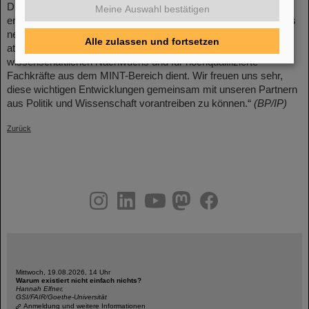
Dr. Katharina Stummeyer und Jörg Blaurock, betonten nach der
Meine Auswahl bestätigen
erfolgreichen Veranstaltung: „FAIR ist ein Leuchtturmprojekt, das
neues Wissen schafft und gleichzeitig als Innovationstreiber,
Alle zulassen und fortsetzen
attraktiver Arbeitgeber und als Talentschmiede für den
wissenschaftlichen Nachwuchs und für hochqualifizierte
Fachkräfte aus dem MINT-Bereich dient. Wir freuen uns sehr,
diese wichtigen Entwicklungen gemeinsam mit unseren Partnern
aus Politik und Wissenschaft vorantreiben zu können.“
(BP/IP)
Zurück
instagram
linkedin
youtube
helmholtz.social
facebook
Mittwoch, 19.08.2026, 14 Uhr
Warum existiert nicht einfach nichts?
Hannah Elfner,
GSI/FAIR/Goethe-Universität
Anmeldung und weitere Informationen