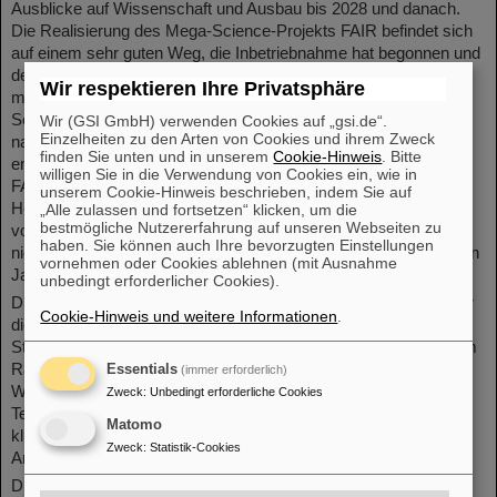
Ausblicke auf Wissenschaft und Ausbau bis 2028 und danach.
Die Realisierung des Mega-Science-Projekts FAIR befindet sich
auf einem sehr guten Weg, die Inbetriebnahme hat begonnen und
der Beginn des Wissenschaftsbetriebs der ersten Ausbaustufe
Wir respektieren Ihre Privatsphäre
mit ersten Experimenten ist für 2028 geplant. Die weiteren
Schritte orientieren sich an den jeweiligen Freigaben der
Wir (GSI GmbH) verwenden Cookies auf „gsi.de“.
Einzelheiten zu den Arten von Cookies und ihrem Zweck
nationalen und internationalen Partner und ermöglichen weitere
finden Sie unten und in unserem
Cookie-Hinweis
. Bitte
enorme wissenschaftliche und technologische Zugewinne. Die
willigen Sie in die Verwendung von Cookies ein, wie in
FAIR- und GSI-Geschäftsführung betonte: „Eine zentrale
unserem Cookie-Hinweis beschrieben, indem Sie auf
Herausforderung moderner Forschung besteht in einem
„Alle zulassen und fortsetzen“ klicken, um die
bestmögliche Nutzererfahrung auf unseren Webseiten zu
vorausschauenden Denken über lange Zeiträume. FAIR wird
haben. Sie können auch Ihre bevorzugten Einstellungen
nicht nur für die nächsten Jahre gebaut, sondern für die nächsten
vornehmen oder Cookies ablehnen (mit Ausnahme
Jahrzehnte.“
unbedingt erforderlicher Cookies).
Die Bedeutung von FAIR für die Spitzenforschung, aber auch für
Cookie-Hinweis und weitere Informationen
.
die Gesellschaft und die internationale Wettbewerbsfähigkeit am
Standort Deutschland ist groß: FAIR-Forschung von Weltrang im
Rahmen internationaler Kollaborationen stärkt den
Essentials
(immer erforderlich)
Wissenschaftsstandort nachhaltig. Auch der Wirtschafts- und
Zweck
:
Unbedingt erforderliche Cookies
Technologiestandort profitiert, da FAIR in besonderem Maße
Matomo
kluge Köpfe und Know-how anzieht und Hightech für innovative
Zweck
:
Statistik-Cookies
Anwendungen in Technik und Medizin entwickelt.
Die FAIR-GSI-Geschäftsführenden Professor Thomas Nilsson,