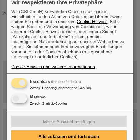
Besichtigungen bei GSI/FAIR
Wir respektieren Ihre Privatsphäre
Wir (GSI GmbH) verwenden Cookies auf „gsi.de“.
Zurück
Einzelheiten zu den Arten von Cookies und ihrem Zweck
finden Sie unten und in unserem
Cookie-Hinweis
. Bitte
willigen Sie in die Verwendung von Cookies ein, wie in
unserem Cookie-Hinweis beschrieben, indem Sie auf
„Alle zulassen und fortsetzen“ klicken, um die
bestmögliche Nutzererfahrung auf unseren Webseiten zu
instagram
linkedin
youtube
helmholtz.social
facebook
haben. Sie können auch Ihre bevorzugten Einstellungen
vornehmen oder Cookies ablehnen (mit Ausnahme
unbedingt erforderlicher Cookies).
Cookie-Hinweis und weitere Informationen
.
Mittwoch, 19.08.2026, 14 Uhr
Essentials
(immer erforderlich)
Warum existiert nicht einfach nichts?
Hannah Elfner,
Zweck
:
Unbedingt erforderliche Cookies
GSI/FAIR/Goethe-Universität
Anmeldung und weitere Informationen
Matomo
Zweck
:
Statistik-Cookies
SCIENCE POP-UP
geöffnet Di – Fr,
Meine Auswahl bestätigen
12 – 17 Uhr
Sa, 11.07.26, 10:30-16:00 Uhr
Ernst-Ludwig-Str. 22
Innenstadt Darmstadt
Alle zulassen und fortsetzen