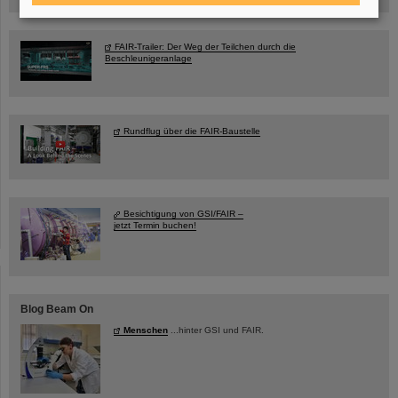
FAIR-Trailer: Der Weg der Teilchen durch die
Beschleunigeranlage
Rundflug über die FAIR-Baustelle
Besichtigung von GSI/FAIR –
jetzt Termin buchen!
Blog Beam On
Menschen
...hinter GSI und FAIR.