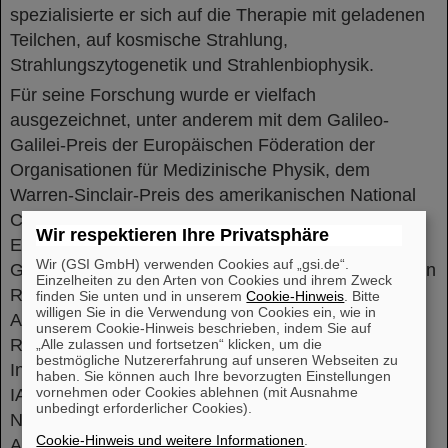
spezialisierte er sich auf die Therapie mit geladenen
Teilchen, auf kosmische Strahlung,
Strahlungszytogenetik und Strahlenbiophysik.
Für seine Forschung wurde er vielfach
ausgezeichnet, unter anderem mit dem Galileo-
Galilei-Preis der Europäischen Föderation der
Organisationen für Medizinische Physik, dem
Warren-Sinclair-Preis des amerikanischen National
Council of Radiation Protection (NCRP), dem IBA-
Wir respektieren Ihre Privatsphäre
Europhysik-Preis der Europäischen Physikalischen
Wir (GSI GmbH) verwenden Cookies auf „gsi.de“.
Gesellschaft (EPS), dem von der European Radiation
Einzelheiten zu den Arten von Cookies und ihrem Zweck
Research Society (ERRS) vergebenen Bacq &
finden Sie unten und in unserem
Cookie-Hinweis
. Bitte
willigen Sie in die Verwendung von Cookies ein, wie in
Alexander-Preis, dem Failla-Preis der Radiation
unserem Cookie-Hinweis beschrieben, indem Sie auf
Research Society, dem Henry-Kaplan-Preis der
„Alle zulassen und fortsetzen“ klicken, um die
bestmögliche Nutzererfahrung auf unseren Webseiten zu
Internationalen Gesellschaft zur Strahlenforschung
haben. Sie können auch Ihre bevorzugten Einstellungen
vornehmen oder Cookies ablehnen (mit Ausnahme
IARR und dem Ellen-Gleditsch-Preis der
unbedingt erforderlicher Cookies).
Norwegischen Akademie der Wissenschaften.
Cookie-Hinweis und weitere Informationen
.
Außerdem hat er zur Fortführung seiner