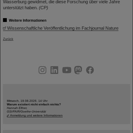
Wasserburg gewidmet, die diese Forschung über viele Jahre
unterstützt haben.
(CP)
Weitere Informationen
Wissenschaftliche Veröffentlichung im Fachjournal Nature
Zurück
instagram
linkedin
youtube
helmholtz.social
facebook
Mittwoch, 19.08.2026, 14 Uhr
Warum existiert nicht einfach nichts?
Hannah Elfner,
GSI/FAIR/Goethe-Universität
Anmeldung und weitere Informationen