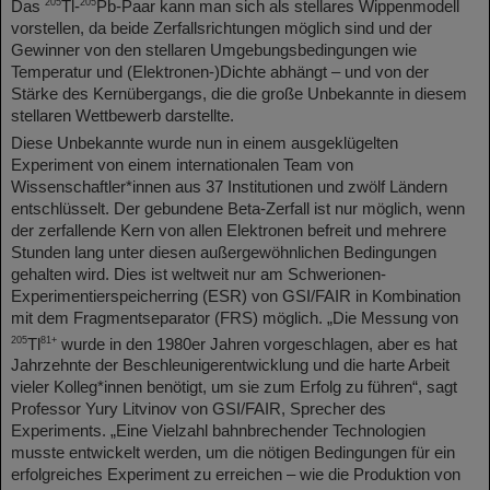
205
205
Das
Tl-
Pb-Paar kann man sich als stellares Wippenmodell
vorstellen, da beide Zerfallsrichtungen möglich sind und der
Gewinner von den stellaren Umgebungsbedingungen wie
Temperatur und (Elektronen-)Dichte abhängt – und von der
Stärke des Kernübergangs, die die große Unbekannte in diesem
stellaren Wettbewerb darstellte.
Diese Unbekannte wurde nun in einem ausgeklügelten
Experiment von einem internationalen Team von
Wissenschaftler*innen aus 37 Institutionen und zwölf Ländern
entschlüsselt. Der gebundene Beta-Zerfall ist nur möglich, wenn
der zerfallende Kern von allen Elektronen befreit und mehrere
Stunden lang unter diesen außergewöhnlichen Bedingungen
gehalten wird. Dies ist weltweit nur am Schwerionen-
Experimentierspeicherring (ESR) von GSI/FAIR in Kombination
mit dem Fragmentseparator (FRS) möglich. „Die Messung von
205
81+
Tl
wurde in den 1980er Jahren vorgeschlagen, aber es hat
Jahrzehnte der Beschleunigerentwicklung und die harte Arbeit
vieler Kolleg*innen benötigt, um sie zum Erfolg zu führen“, sagt
Professor Yury Litvinov von GSI/FAIR, Sprecher des
Experiments. „Eine Vielzahl bahnbrechender Technologien
musste entwickelt werden, um die nötigen Bedingungen für ein
erfolgreiches Experiment zu erreichen – wie die Produktion von