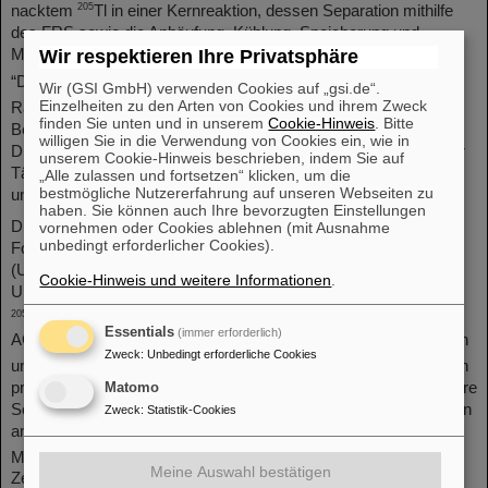
205
nacktem
Tl in einer Kernreaktion, dessen Separation mithilfe
des FRS sowie die Anhäufung, Kühlung, Speicherung und
Messung im ESR.“
Wir respektieren Ihre Privatsphäre
“Durch die Kenntnis der Übergangsstärke können wir nun die
Wir (GSI GmbH) verwenden Cookies auf „gsi.de“.
Einzelheiten zu den Arten von Cookies und ihrem Zweck
205
205
Raten, mit denen das Wippenpaar
Tl-
Pb unter den
finden Sie unten und in unserem
Cookie-Hinweis
. Bitte
Bedingungen in AGB-Sternen arbeitet, genau bestimmen“, sagt
willigen Sie in die Verwendung von Cookies ein, wie in
Dr. Riccardo Mancino, der die Berechnungen im Rahmen seiner
unserem Cookie-Hinweis beschrieben, indem Sie auf
Tätigkeit als Postdoc an der Technischen Universität Darmstadt
„Alle zulassen und fortsetzen“ klicken, um die
bestmögliche Nutzererfahrung auf unseren Webseiten zu
und bei GSI/FAIR durchgeführt hat.
haben. Sie können auch Ihre bevorzugten Einstellungen
205
Die
Pb-Produktionsausbeute in AGB-Sternen wurde von
vornehmen oder Cookies ablehnen (mit Ausnahme
unbedingt erforderlicher Cookies).
Forschenden des Konkoly-Observatoriums in Budapest
(Ungarn), des INAF Osservatorio d'Abruzzo (Italien) und der
Cookie-Hinweis und weitere Informationen
.
Universität Hull (Großbritannien) abgeleitet, indem sie die neuen
205
205
Tl-
Pb-Zerfallsraten in ihre modernen astrophysikalischen
Essentials
(immer erforderlich)
AGB-Modelle implementierten. „Die neuen Zerfallsraten erlauben
Zweck
:
Unbedingt erforderliche Cookies
205
uns eine zuverlässige Vorhersage, wie viel
Pb in AGB-Sternen
produziert wird und seinen Weg in die Gaswolke findet, die unsere
Matomo
Sonne geformt hat“, erläutert Dr. Maria Lugaro, Wissenschaftlerin
Zweck
:
Statistik-Cookies
am Konkoly-Observatorium. „Durch einen Vergleich mit der
205
Menge von
Pb in Meteoriten ergibt das neue Ergebnis ein
Meine Auswahl bestätigen
Zeitintervall von zehn bis zwanzig Millionen Jahren für die