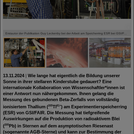
©
©
©
Erstautor der Publikation Guy Leckenby bei der Arbeit am Speicherring ESR bei GSI/FAIR
13.11.2024
|
Wie lange hat eigentlich die Bildung unserer
Sonne in ihrer stellaren Kinderstube gedauert? Eine
internationale Kollaboration von Wissenschaftler*innen ist
einer Antwort nun nähergekommen. Ihnen gelang die
Messung des gebunden
en Beta-Zerfalls von vollständig
205
81+
ionisiertem Thallium (
Tl
) am Experimentierspeicherring
(ESR) von GSI/FAIR. Die Messung hat tiefgreifende
Auswirkungen auf die Produktion von radioaktivem Blei
205
(
Pb) in Sternen auf dem asymptotischen Riesenast
(sogenannte AGB-Sterne) und kann zur Bestimmung der