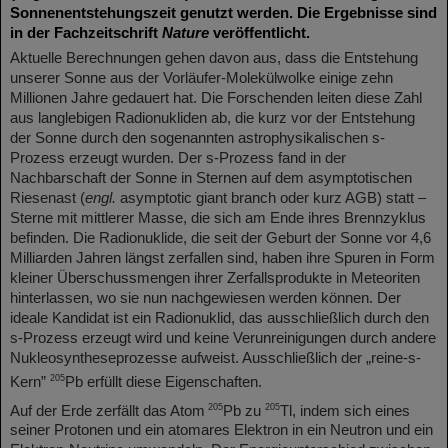
Sonnenentstehungszeit genutzt werden. Die Ergebnisse sind
in der Fachzeitschrift
Nature
veröffentlicht.
Aktuelle Berechnungen gehen davon aus, dass die Entstehung
unserer Sonne aus der Vorläufer-Molekülwolke einige zehn
Millionen Jahre gedauert hat. Die Forschenden leiten diese Zahl
aus langlebigen Radionukliden ab, die kurz vor der Entstehung
der Sonne durch den sogenannten astrophysikalischen s-
Prozess erzeugt wurden. Der s-Prozess fand in der
Nachbarschaft der Sonne in Sternen auf dem asymptotischen
Riesenast (
engl.
asymptotic giant branch oder kurz AGB) statt –
Sterne mit mittlerer Masse, die sich am Ende ihres Brennzyklus
befinden. Die Radionuklide, die seit der Geburt der Sonne vor 4,6
Milliarden Jahren längst zerfallen sind, haben ihre Spuren in Form
kleiner Überschussmengen ihrer Zerfallsprodukte in Meteoriten
hinterlassen, wo sie nun nachgewiesen werden können. Der
ideale Kandidat ist ein Radionuklid, das ausschließlich durch den
s-Prozess erzeugt wird und keine Verunreinigungen durch andere
Nukleosyntheseprozesse aufweist. Ausschließlich der „reine-s-
205
Kern”
Pb erfüllt diese Eigenschaften.
205
205
Auf der Erde zerfällt das Atom
Pb zu
Tl, indem sich eines
seiner Protonen und ein atomares Elektron in ein Neutron und ein