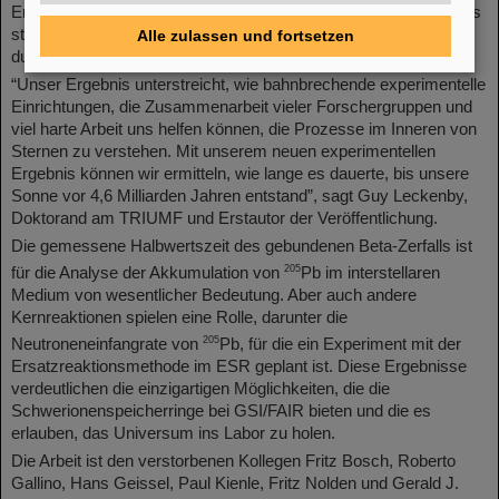
Entstehung der Sonne aus der vorgelagerten Molekülwolke. Dies
stimmt überein mit Daten von anderen radioaktiven Spezies, die
Alle zulassen und fortsetzen
durch den langsamen Neutroneneinfangprozess entstehen.“
“Unser Ergebnis unterstreicht, wie bahnbrechende experimentelle
Einrichtungen, die Zusammenarbeit vieler Forschergruppen und
viel harte Arbeit uns helfen können, die Prozesse im Inneren von
Sternen zu verstehen. Mit unserem neuen experimentellen
Ergebnis können wir ermitteln, wie lange es dauerte, bis unsere
Sonne vor 4,6 Milliarden Jahren entstand”, sagt Guy Leckenby,
Doktorand am TRIUMF und Erstautor der Veröffentlichung.
Die gemessene Halbwertszeit des gebundenen Beta-Zerfalls ist
205
für die Analyse der Akkumulation von
Pb im interstellaren
Medium von wesentlicher Bedeutung. Aber auch andere
Kernreaktionen spielen eine Rolle, darunter die
205
Neutroneneinfangrate von
Pb, für die ein Experiment mit der
Ersatzreaktionsmethode im ESR geplant ist. Diese Ergebnisse
verdeutlichen die einzigartigen Möglichkeiten, die die
Schwerionenspeicherringe bei GSI/FAIR bieten und die es
erlauben, das Universum ins Labor zu holen.
Die Arbeit ist den verstorbenen Kollegen Fritz Bosch, Roberto
Gallino, Hans Geissel, Paul Kienle, Fritz Nolden und Gerald J.