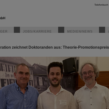
Telefonbuch
IGER
JOBS/KARRIERE
MEDIEN/NEWS
tion zeichnet Doktoranden aus: Theorie-Promotionspreis 
instagr