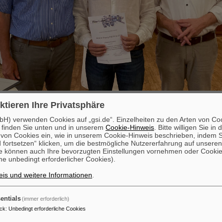
ktieren Ihre Privatsphäre
PANDA-Kollaboration hat vor Kurzem zum vierten Mal den PAND
H) verwenden Cookies auf „gsi.de“. Einzelheiten zu den Arten von Co
vergeben. Alle zwei Jahre werden mit diesem Preis herausrage
 finden Sie unten und in unserem
Cookie-Hinweis
. Bitte willigen Sie in 
en junger Forschender honoriert. In diesem Jahr hat Dr. Robert
on Cookies ein, wie in unserem Cookie-Hinweis beschrieben, indem Si
 fortsetzen“ klicken, um die bestmögliche Nutzererfahrung auf unsere
) die Auszeichnung für seine Doktorarbeit „Unified Study of Spe
e können auch Ihre bevorzugten Einstellungen vornehmen oder Cooki
avy Mesons at Energies below and above Meson-Meson Threshol
e unbedingt erforderlicher Cookies).
-PhD-Peis wurde auf dem jüngsten Panda-Kollaborationstreffen bei
is und weitere Informationen
.
r der PANDA-Kollaboration, Professor Klaus Peters, und den Vorsitz
fessor Christian Fischer von der Universität Gießen während einer fe
g überreicht. Dr. Bruschini verwendete Coupled-Channel-Schrödinge
entials
(immer erforderlich)
 diabatischer Form für Charmonium-ähnliche Mesonen unterhalb und 
ck
:
Unbedingt erforderliche Cookies
batische Born-Oppenheimer-Näherung ermöglicht eine vereinheitlich