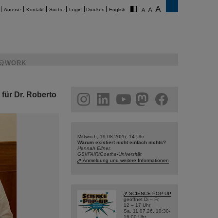
Anreise
Kontakt
Suche
Login
Drucken
English
@WORK
für Dr. Roberto
am
linkedin
youtube
helmholtz.social
facebook
Mittwoch, 19.08.2026, 14 Uhr
Warum existiert nicht einfach nichts?
Hannah Elfner,
GSI/FAIR/Goethe-Universität
Anmeldung und weitere Informationen
SCIENCE POP-UP
geöffnet Di – Fr,
12 – 17 Uhr
Sa, 11.07.26, 10:30-
16:00 Uhr