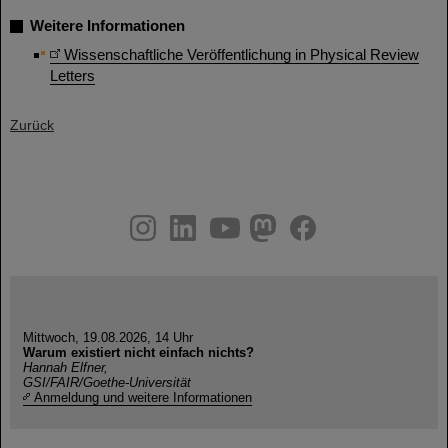
Weitere Informationen
Wissenschaftliche Veröffentlichung in Physical Review
Letters
Zurück
instagram
linkedin
youtube
helmholtz.social
facebook
Mittwoch, 19.08.2026, 14 Uhr
Warum existiert nicht einfach nichts?
Hannah Elfner,
GSI/FAIR/Goethe-Universität
Anmeldung und weitere Informationen