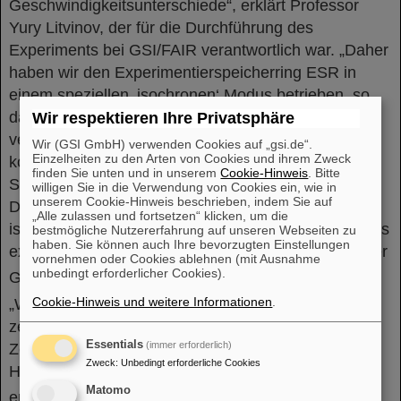
Geschwindigkeitsunterschiede“, erklärt Professor
Yury Litvinov, der für die Durchführung des
Experiments bei GSI/FAIR verantwortlich war. „Daher
haben wir den Experimentierspeicherring ESR in
einem speziellen ‚isochronen‘ Modus betrieben, so
dass die Unterschiede in der Geschwindigkeit durch
Wir respektieren Ihre Privatsphäre
verschiedene Längen der Ionenbahnen exakt
Wir (GSI GmbH) verwenden Cookies auf „gsi.de“.
Einzelheiten zu den Arten von Cookies und ihrem Zweck
kompensiert werden und somit alle Ionen einer
finden Sie unten und in unserem
Cookie-Hinweis
. Bitte
Spezies identische Umlauffrequenzen haben.
willigen Sie in die Verwendung von Cookies ein, wie in
unserem Cookie-Hinweis beschrieben, indem Sie auf
Dadurch konnten wir den Grundzustand und den
„Alle zulassen und fortsetzen“ klicken, um die
isomeren Zustand der Germanium-72-Ionen trotz des
bestmögliche Nutzererfahrung auf unseren Webseiten zu
haben. Sie können auch Ihre bevorzugten Einstellungen
extrem geringen relativen Massenunterschieds in der
vornehmen oder Cookies ablehnen (mit Ausnahme
unbedingt erforderlicher Cookies).
Größenordnung von 10
zuverlässig trennen.“
-6
Cookie-Hinweis und weitere Informationen
.
„Wir haben jedes Ion im isomeren Zustand
zerstörungsfrei verfolgt und den Zeitpunkt seines
Essentials
(immer erforderlich)
Zerfalls genau bestimmt. Auf diese Weise wurde die
Zweck
:
Unbedingt erforderliche Cookies
Halbwertszeit für den Doppel-Gamma-Zerfall des
Matomo
erstangeregten 0
-Zustands in Germanium-72 mit
+