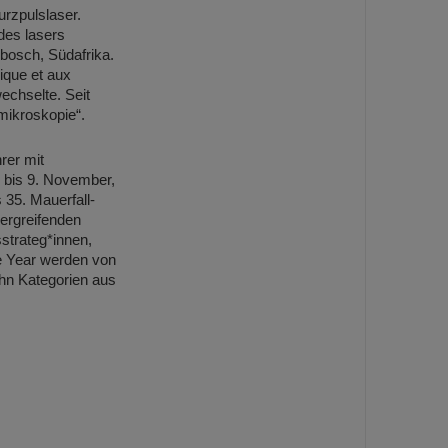
rzpulslaser.
des lasers
nbosch, Südafrika.
ique et aux
echselte. Seit
mikroskopie“.
rer mit
 bis 9. November,
 35. Mauerfall-
bergreifenden
strateg*innen,
e Year werden von
hn Kategorien aus