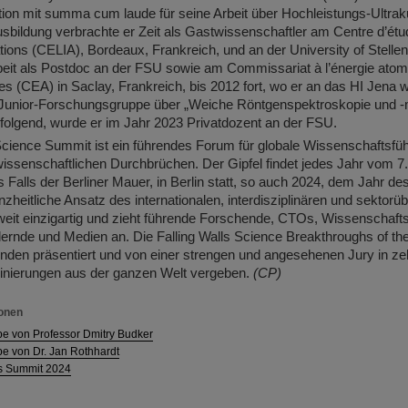
ion mit summa cum laude für seine Arbeit über Hochleistungs-Ultraku
sbildung verbrachte er Zeit als Gastwissenschaftler am Centre d’étu
ations (CELIA), Bordeaux, Frankreich, und an der University of Stelle
rbeit als Postdoc an der FSU sowie am Commissariat à l’énergie atom
ves (CEA) in Saclay, Frankreich, bis 2012 fort, wo er an das HI Jena w
ne Junior-Forschungsgruppe über „Weiche Röntgenspektroskopie und -
n folgend, wurde er im Jahr 2023 Privatdozent an der FSU.
Science Summit ist ein führendes Forum für globale Wissenschaftsfüh
issenschaftlichen Durchbrüchen. Der Gipfel findet jedes Jahr vom 7.
Falls der Berliner Mauer, in Berlin statt, so auch 2024, dem Jahr des
zheitliche Ansatz des internationalen, interdisziplinären und sektorü
weit einzigartig und zieht führende Forschende, CTOs, Wissenschafts
ernde und Medien an. Die Falling Walls Science Breakthroughs of th
nden präsentiert und von einer strengen und angesehenen Jury in ze
inierungen aus der ganzen Welt vergeben.
(CP)
ionen
pe von Professor Dmitry Budker
pe von Dr. Jan Rothhardt
ls Summit 2024