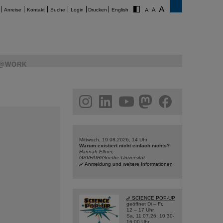
Anreise
Kontakt
Suche
Login
Drucken
English
@WORK
am
linkedin
youtube
helmholtz.social
facebook
Mittwoch, 19.08.2026, 14 Uhr
Warum existiert nicht einfach nichts?
Hannah Elfner,
GSI/FAIR/Goethe-Universität
Anmeldung und weitere Informationen
SCIENCE POP-UP
geöffnet Di – Fr,
12 – 17 Uhr
Sa, 11.07.26, 10:30-
16:00 Uhr