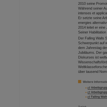
2010 seine Promot
Während seiner Au
intenses et applic
Er setzte seine A
energies alternati
2014 leitet er ei
Seiner Habilitatio
Der Falling Walls 
Schwerpunkt auf w
dem Jahrestag des 
Jubiläums. Der gan
Diskurses ist welt
Wissenschaftsförd
Weltklasseforsche
über tausend Nom
Weitere Informat
Arbeitsgrup
Arbeitsgrup
Falling Wal
Zurück