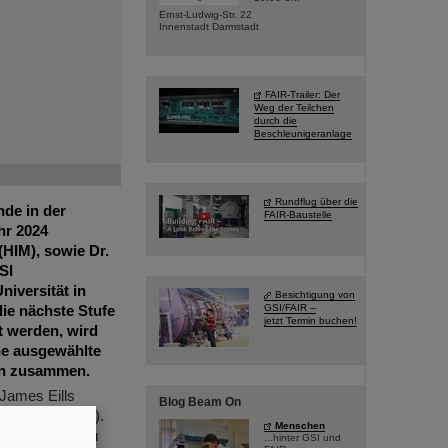
Ernst-Ludwig-Str. 22
Innenstadt Darmstadt
FAIR-Trailer: Der
Weg der Teilchen
durch die
Beschleunigeranlage
Rundflug über die
de in der
FAIR-Baustelle
hr 2024
(HIM), sowie Dr.
SI
iversität in
Besichtigung von
GSI/FAIR –
die nächste Stufe
jetzt Termin buchen!
t werden, wird
ine ausgewählte
nen zusammen.
James Eills
Blog Beam On
esonance; NMR).
Menschen
findlichkeit zu
...hinter GSI und