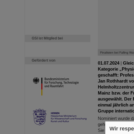
GSI ist Mitglied bei
Finalisten bei Falling Wal
Gefördert von
01.07.2024
|
Gleic
Kategorie „Physi
geschafft: Profe
Jan Rothhardt vo
Helmholtzzentrum
Mainz bzw. der Fr
ausgewählt. Der 
einmal jährlich a
Gruppe internati
Nominiert wurde d
gehören, für die 
Wir respe
Sie wird üblicherw