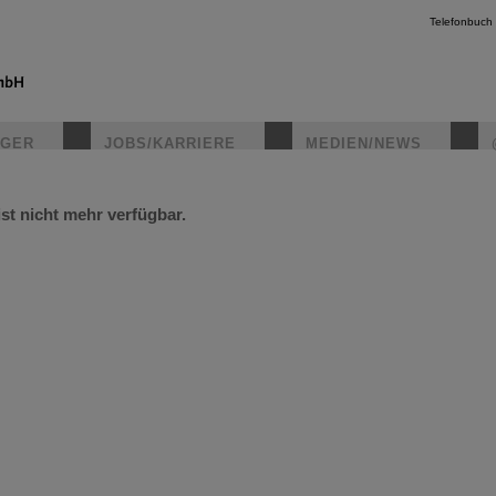
Telefonbuch
IGER
JOBS/KARRIERE
MEDIEN/NEWS
ist nicht mehr verfügbar.
instagr