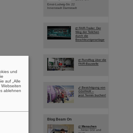
Ernst-Ludwig-Str. 22
Innenstadt Darmstadt
FAIR-Trailer: Der
Weg der Teilchen
durch die
Beschleunigeranlage
Rundflug über die
FAIR-Baustelle
okies und
die
e auf „Alle
n Webseiten
Besichtigung von
es ablehnen
GSI/FAIR –
jetzt Termin buchen!
Blog Beam On
Menschen
...hinter GSI und