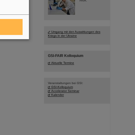
FAIR.
Umgang mit den Auswirkungen des
Kriegs in der Ukraine
GSI-FAIR Kolloquium
Aktuelle Termine
Veranstaltungen bei GSI:
GSI-Kolloquium
Accelerator Seminar
Kalender