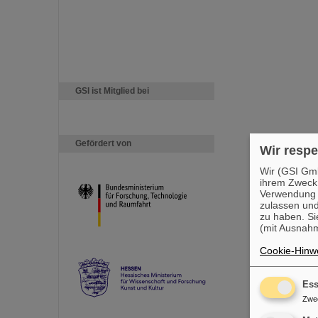
GSI ist Mitglied bei
Gefördert von
Wir respe
Wir (GSI Gmb
ihrem Zweck
Verwendung v
zulassen und
zu haben. Si
(mit Ausnahm
Cookie-Hinwe
Ess
Zwe