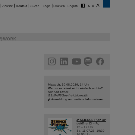
Anreise
Kontakt
Suche
Login
Drucken
English
@WORK
am
linkedin
youtube
helmholtz.social
facebook
Mittwoch, 19.08.2026, 14 Uhr
Warum existiert nicht einfach nichts?
Hannah Elfner,
GSI/FAIR/Goethe-Universität
Anmeldung und weitere Informationen
SCIENCE POP-UP
geöffnet Di – Fr,
12 – 17 Uhr
Sa, 11.07.26, 10:30-
16:00 Uhr