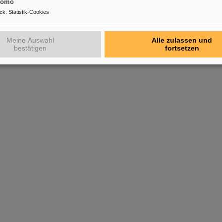
tomo
ck
:
Statistik-Cookies
Meine Auswahl
Alle zulassen und
bestätigen
fortsetzen