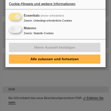
Cookie-Hinweis und weitere Informationen
.
Essentials
(immer erforderlich)
Zweck
:
Unbedingt erforderliche Cookies
Matomo
Zweck
:
Statistik-Cookies
Umgang mit den Auswirkungen des Kriegs in der Ukraine
Meine Auswahl bestätigen
GSI-FAIR Kolloquium
Alle zulassen und fortsetzen
Aktuelle Termine
FAIR
Bei GSI entsteht das neue Beschleunigerzentrum FAIR.
Erfahren Sie
mehr.