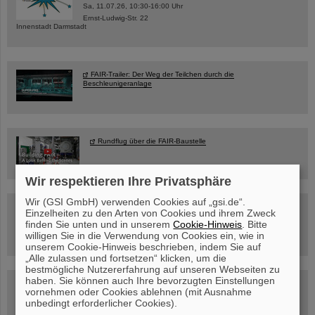
Sa, 11.07.26, 10:30-16:00 Uhr
Ernst-Ludwig-Str. 22
Innenstadt Darmstadt
FAIR-Trailer: Der Weg der Teilchen durch die
Beschleunigeranlage
Rundflug über die FAIR-Baustelle
Wir respektieren Ihre Privatsphäre
Wir (GSI GmbH) verwenden Cookies auf „gsi.de“.
Besichtigung von GSI/FAIR –
Einzelheiten zu den Arten von Cookies und ihrem Zweck
jetzt Termin buchen!
finden Sie unten und in unserem
Cookie-Hinweis
. Bitte
willigen Sie in die Verwendung von Cookies ein, wie in
unserem Cookie-Hinweis beschrieben, indem Sie auf
„Alle zulassen und fortsetzen“ klicken, um die
bestmögliche Nutzererfahrung auf unseren Webseiten zu
haben. Sie können auch Ihre bevorzugten Einstellungen
Blog Beam On
vornehmen oder Cookies ablehnen (mit Ausnahme
Menschen
...hinter GSI und FAIR.
unbedingt erforderlicher Cookies).