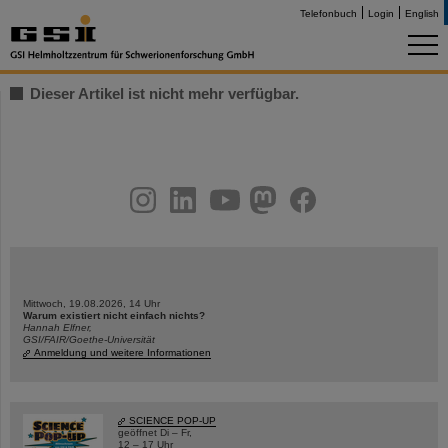
Telefonbuch
Login
English
Dieser Artikel ist nicht mehr verfügbar.
instagram
linkedin
youtube
helmholtz.social
facebook
Mittwoch, 19.08.2026, 14 Uhr
Warum existiert nicht einfach nichts?
Hannah Elfner,
GSI/FAIR/Goethe-Universität
Anmeldung und weitere Informationen
SCIENCE POP-UP
geöffnet Di – Fr,
12 – 17 Uhr