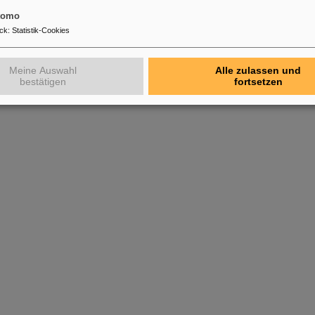
tomo
ck
:
Statistik-Cookies
Meine Auswahl
Alle zulassen und
bestätigen
fortsetzen