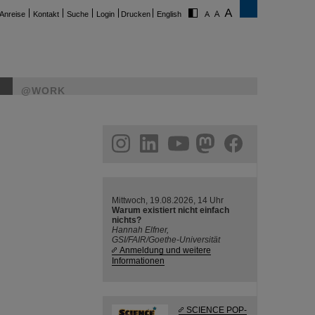
Anreise
Kontakt
Suche
Login
Drucken
English
@WORK
ram
linkedin
youtube
helmholtz.social
facebook
Mittwoch, 19.08.2026, 14 Uhr
Warum existiert nicht einfach
nichts?
Hannah Elfner,
GSI/FAIR/Goethe-Universität
Anmeldung und weitere
Informationen
SCIENCE POP-