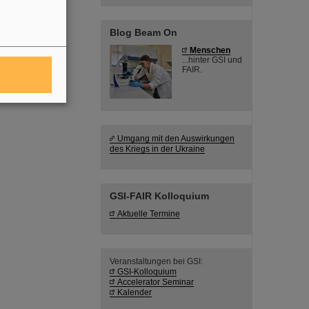
Blog Beam On
Menschen
...hinter GSI und
FAIR.
Umgang mit den Auswirkungen
des Kriegs in der Ukraine
GSI-FAIR Kolloquium
Aktuelle Termine
Veranstaltungen bei GSI:
GSI-Kolloquium
Accelerator Seminar
Kalender