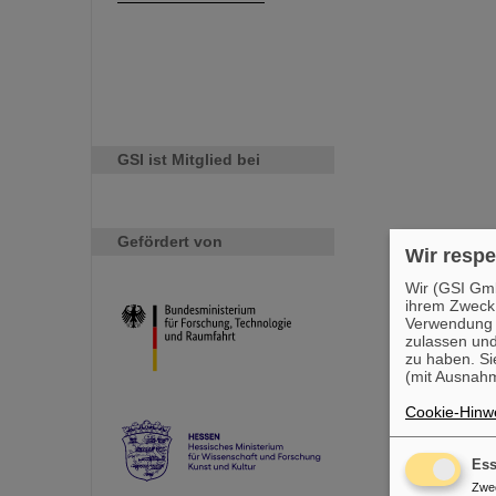
GSI ist Mitglied bei
Gefördert von
Wir respe
Wir (GSI Gmb
ihrem Zweck
Verwendung v
zulassen und
zu haben. Si
(mit Ausnahm
Cookie-Hinwe
Ess
Zwe