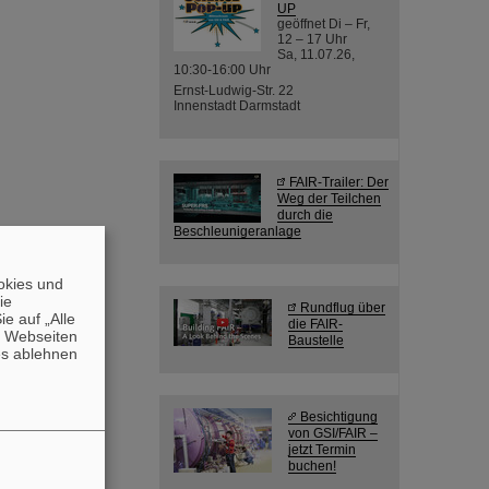
UP
geöffnet Di – Fr,
12 – 17 Uhr
Sa, 11.07.26,
10:30-16:00 Uhr
Ernst-Ludwig-Str. 22
Innenstadt Darmstadt
FAIR-Trailer: Der
Weg der Teilchen
durch die
Beschleunigeranlage
okies und
die
Rundflug über
e auf „Alle
die FAIR-
n Webseiten
Baustelle
es ablehnen
Besichtigung
von GSI/FAIR –
jetzt Termin
buchen!