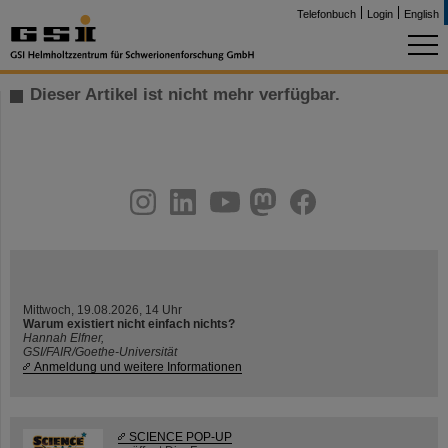
Telefonbuch
Login
English
Dieser Artikel ist nicht mehr verfügbar.
instagram
linkedin
youtube
helmholtz.social
facebook
Mittwoch, 19.08.2026, 14 Uhr
Warum existiert nicht einfach nichts?
Hannah Elfner,
GSI/FAIR/Goethe-Universität
Anmeldung und weitere Informationen
SCIENCE POP-UP