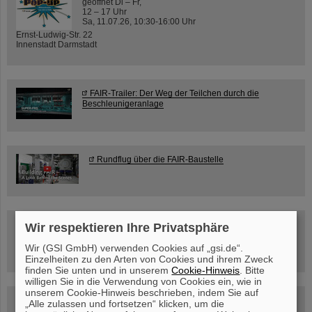
geöffnet Di – Fr,
12 – 17 Uhr
Sa, 11.07.26, 10:30-16:00 Uhr
Ernst-Ludwig-Str. 22
Innenstadt Darmstadt
FAIR-Trailer: Der Weg der Teilchen durch die
Beschleunigeranlage
Rundflug über die FAIR-Baustelle
Besichtigung von GSI/FAIR –
Wir respektieren Ihre Privatsphäre
jetzt Termin buchen!
Wir (GSI GmbH) verwenden Cookies auf „gsi.de“.
Einzelheiten zu den Arten von Cookies und ihrem Zweck
finden Sie unten und in unserem
Cookie-Hinweis
. Bitte
willigen Sie in die Verwendung von Cookies ein, wie in
unserem Cookie-Hinweis beschrieben, indem Sie auf
Blog Beam On
„Alle zulassen und fortsetzen“ klicken, um die