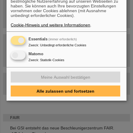
bestmögliche Nutzererfahrung auf unseren Webseiten zu
Menschen
...hinter GSI und FAIR.
haben. Sie können auch Ihre bevorzugten Einstellungen
vornehmen oder Cookies ablehnen (mit Ausnahme
unbedingt erforderlicher Cookies).
Cookie-Hinweis und weitere Informationen
.
Essentials
(immer erforderlich)
Zweck
:
Unbedingt erforderliche Cookies
Matomo
Umgang mit den Auswirkungen des Kriegs in der Ukraine
Zweck
:
Statistik-Cookies
Meine Auswahl bestätigen
GSI-FAIR Kolloquium
Aktuelle Termine
Alle zulassen und fortsetzen
FAIR
Bei GSI entsteht das neue Beschleunigerzentrum FAIR.