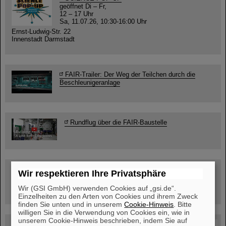
geöffnet Di – Fr,
12 – 17 Uhr
Sa, 11.07.26, 10:30-16:00 Uhr
Ernst-Ludwig-Str. 22
Innenstadt Darmstadt
FAIR-Trailer: Der Weg der Teilchen durch die
Beschleunigeranlage
Rundflug über die FAIR-Baustelle
Besichtigung von GSI/FAIR –
Wir respektieren Ihre Privatsphäre
jetzt Termin buchen!
Wir (GSI GmbH) verwenden Cookies auf „gsi.de“.
Einzelheiten zu den Arten von Cookies und ihrem Zweck
finden Sie unten und in unserem
Cookie-Hinweis
. Bitte
willigen Sie in die Verwendung von Cookies ein, wie in
unserem Cookie-Hinweis beschrieben, indem Sie auf
Blog Beam On