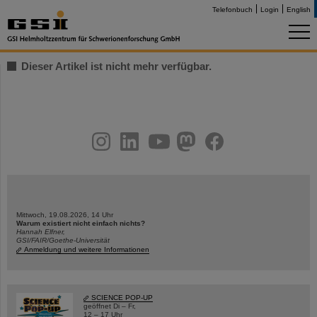
Telefonbuch
Login
English
Dieser Artikel ist nicht mehr verfügbar.
instagram
linkedin
youtube
helmholtz.social
facebook
Mittwoch, 19.08.2026, 14 Uhr
Warum existiert nicht einfach nichts?
Hannah Elfner,
GSI/FAIR/Goethe-Universität
Anmeldung und weitere Informationen
SCIENCE POP-UP
geöffnet Di – Fr,
12 – 17 Uhr