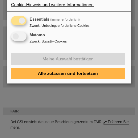
Cookie-Hinweis und weitere Informationen
.
Essentials
(immer erforderlich)
Zweck
:
Unbedingt erforderliche Cookies
Matomo
Zweck
:
Statistik-Cookies
Umgang mit den Auswirkungen des Kriegs in der Ukraine
Meine Auswahl bestätigen
GSI-FAIR Kolloquium
Alle zulassen und fortsetzen
Aktuelle Termine
FAIR
Bei GSI entsteht das neue Beschleunigerzentrum FAIR.
Erfahren Sie
mehr.