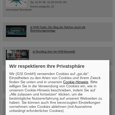
Sa, 11.07.26, 10:30-16:00 Uhr
Ernst-Ludwig-Str. 22
Innenstadt Darmstadt
FAIR-Trailer: Der Weg der Teilchen durch die
Beschleunigeranlage
Rundflug über die FAIR-Baustelle
Wir respektieren Ihre Privatsphäre
Wir (GSI GmbH) verwenden Cookies auf „gsi.de“.
Besichtigung von GSI/FAIR –
Einzelheiten zu den Arten von Cookies und ihrem Zweck
jetzt Termin buchen!
finden Sie unten und in unserem
Cookie-Hinweis
. Bitte
willigen Sie in die Verwendung von Cookies ein, wie in
unserem Cookie-Hinweis beschrieben, indem Sie auf
„Alle zulassen und fortsetzen“ klicken, um die
bestmögliche Nutzererfahrung auf unseren Webseiten zu
haben. Sie können auch Ihre bevorzugten Einstellungen
Blog Beam On
vornehmen oder Cookies ablehnen (mit Ausnahme
Menschen
...hinter GSI und FAIR.
unbedingt erforderlicher Cookies).