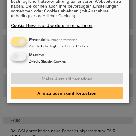
bestmögliche Nutzererfahrung auf unseren Webseiten zu
Menschen
...hinter GSI und FAIR.
haben. Sie können auch Ihre bevorzugten Einstellungen
vornehmen oder Cookies ablehnen (mit Ausnahme
unbedingt erforderlicher Cookies).
Cookie-Hinweis und weitere Informationen
.
Essentials
(immer erforderlich)
Zweck
:
Unbedingt erforderliche Cookies
Matomo
Umgang mit den Auswirkungen des Kriegs in der Ukraine
Zweck
:
Statistik-Cookies
Meine Auswahl bestätigen
GSI-FAIR Kolloquium
Aktuelle Termine
Alle zulassen und fortsetzen
FAIR
Bei GSI entsteht das neue Beschleunigerzentrum FAIR.