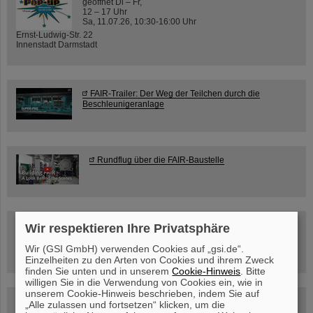
geöffnet Di – Fr,
12 – 17 Uhr
Sa, 11.07.26, 10:30-16:00 Uhr
Ernst-Ludwig-Str. 22
Innenstadt Darmstadt
FAIR-Trailer: Der Weg der Teilchen durch die
Beschleunigeranlage
Rundflug über die FAIR-Baustelle
Besichtigung von GSI/FAIR –
Wir respektieren Ihre Privatsphäre
jetzt Termin buchen!
Wir (GSI GmbH) verwenden Cookies auf „gsi.de“.
Einzelheiten zu den Arten von Cookies und ihrem Zweck
finden Sie unten und in unserem
Cookie-Hinweis
. Bitte
willigen Sie in die Verwendung von Cookies ein, wie in
unserem Cookie-Hinweis beschrieben, indem Sie auf
Blog Beam On
„Alle zulassen und fortsetzen“ klicken, um die