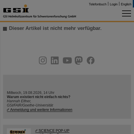
Telefonbuch
Login
English
Dieser Artikel ist nicht mehr verfügbar.
instagram
linkedin
youtube
helmholtz.social
facebook
Mittwoch, 19.08.2026, 14 Uhr
Warum existiert nicht einfach nichts?
Hannah Elfner,
GSI/FAIR/Goethe-Universität
Anmeldung und weitere Informationen
SCIENCE POP-UP