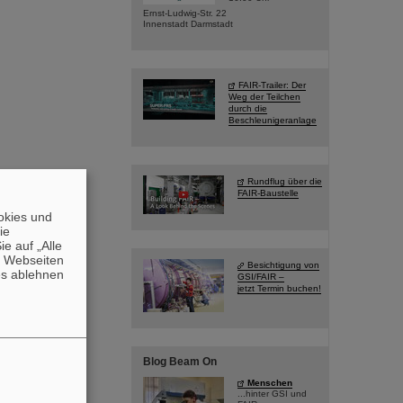
Ernst-Ludwig-Str. 22
Innenstadt Darmstadt
FAIR-Trailer: Der
Weg der Teilchen
durch die
Beschleunigeranlage
Rundflug über die
FAIR-Baustelle
okies und
die
e auf „Alle
n Webseiten
Besichtigung von
es ablehnen
GSI/FAIR –
jetzt Termin buchen!
Blog Beam On
Menschen
...hinter GSI und