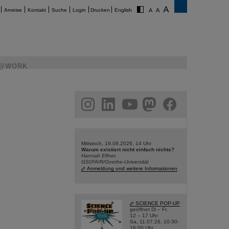
Anreise
Kontakt
Suche
Login
Drucken
English
@WORK
am
linkedin
youtube
helmholtz.social
facebook
Mittwoch, 19.08.2026, 14 Uhr
Warum existiert nicht einfach nichts?
Hannah Elfner,
GSI/FAIR/Goethe-Universität
Anmeldung und weitere Informationen
SCIENCE POP-UP
geöffnet Di – Fr,
12 – 17 Uhr
Sa, 11.07.26, 10:30-
16:00 Uhr