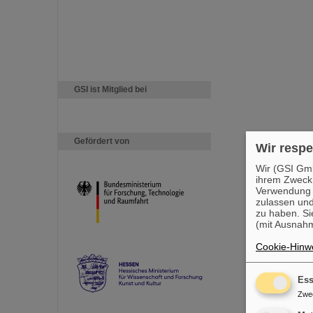
GSI ist Mitglied bei
Gefördert von
Wir respe
Wir (GSI Gmb
ihrem Zweck
Verwendung v
zulassen und
zu haben. Si
(mit Ausnahm
Cookie-Hinwe
Ess
Zwe