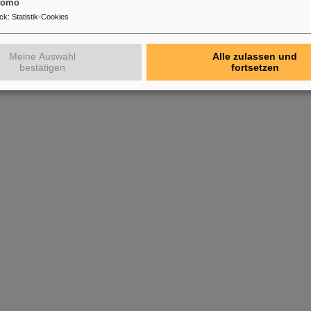
tomo
ck
:
Statistik-Cookies
Meine Auswahl
Alle zulassen und
bestätigen
fortsetzen