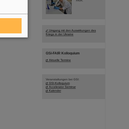
FAIR.
Umgang mit den Auswirkungen des
Kriegs in der Ukraine
GSI-FAIR Kolloquium
Aktuelle Termine
Veranstaltungen bei GSI:
GSI-Kolloquium
Accelerator Seminar
Kalender