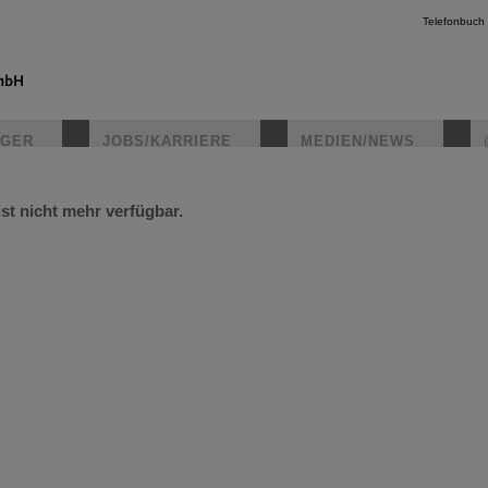
Telefonbuch
IGER
JOBS/KARRIERE
MEDIEN/NEWS
ist nicht mehr verfügbar.
instagr