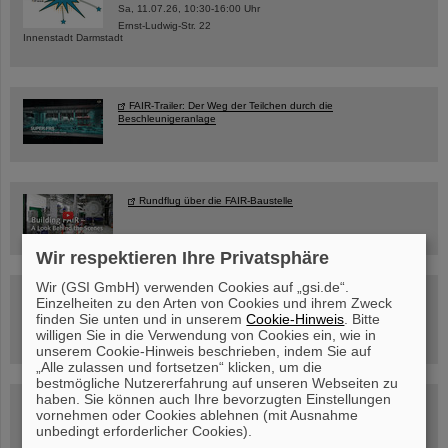
Sa, 11.07.26, 10:30-16:00 Uhr
Ernst-Ludwig-Str. 22
Innenstadt Darmstadt
FAIR-Trailer: Der Weg der Teilchen durch die
Beschleunigeranlage
Rundflug über die FAIR-Baustelle
Wir respektieren Ihre Privatsphäre
Wir (GSI GmbH) verwenden Cookies auf „gsi.de“.
Besichtigung von GSI/FAIR –
Einzelheiten zu den Arten von Cookies und ihrem Zweck
jetzt Termin buchen!
finden Sie unten und in unserem
Cookie-Hinweis
. Bitte
willigen Sie in die Verwendung von Cookies ein, wie in
unserem Cookie-Hinweis beschrieben, indem Sie auf
„Alle zulassen und fortsetzen“ klicken, um die
bestmögliche Nutzererfahrung auf unseren Webseiten zu
haben. Sie können auch Ihre bevorzugten Einstellungen
Blog Beam On
vornehmen oder Cookies ablehnen (mit Ausnahme
Menschen
...hinter GSI und FAIR.
unbedingt erforderlicher Cookies).