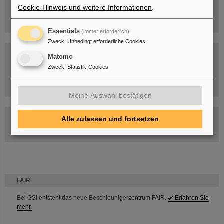
Cookie-Hinweis und weitere Informationen
.
Essentials
(immer erforderlich)
Zweck
:
Unbedingt erforderliche Cookies
Matomo
Zweck
:
Statistik-Cookies
Umgang mit den Auswirkungen des Kriegs in der Ukraine
Meine Auswahl bestätigen
GSI-FAIR Kolloquium
Alle zulassen und fortsetzen
Aktuelle Termine
FAIR
Bei GSI entsteht das neue Beschleunigerzentrum FAIR.
Erfahren Sie
mehr.