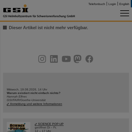
Telefonbuch
Login
English
Dieser Artikel ist nicht mehr verfügbar.
instagram
linkedin
youtube
helmholtz.social
facebook
Mittwoch, 19.08.2026, 14 Uhr
Warum existiert nicht einfach nichts?
Hannah Elfner,
GSI/FAIR/Goethe-Universität
Anmeldung und weitere Informationen
SCIENCE POP-UP
geöffnet Di – Fr,
12 – 17 Uhr