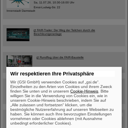
Sa, 11.07.26, 10:30-16:00 Uhr
Ernst-Ludwig-Str. 22
Innenstadt Darmstadt
FAIR-Trailer: Der Weg der Teilchen durch die
Beschleunigeranlage
Rundflug über die FAIR-Baustelle
Wir respektieren Ihre Privatsphäre
Wir (GSI GmbH) verwenden Cookies auf „gsi.de“.
Besichtigung von GSI/FAIR –
Einzelheiten zu den Arten von Cookies und ihrem Zweck
jetzt Termin buchen!
finden Sie unten und in unserem
Cookie-Hinweis
. Bitte
willigen Sie in die Verwendung von Cookies ein, wie in
unserem Cookie-Hinweis beschrieben, indem Sie auf
„Alle zulassen und fortsetzen“ klicken, um die
bestmögliche Nutzererfahrung auf unseren Webseiten zu
haben. Sie können auch Ihre bevorzugten Einstellungen
Blog Beam On
vornehmen oder Cookies ablehnen (mit Ausnahme
Menschen
...hinter GSI und FAIR.
unbedingt erforderlicher Cookies).