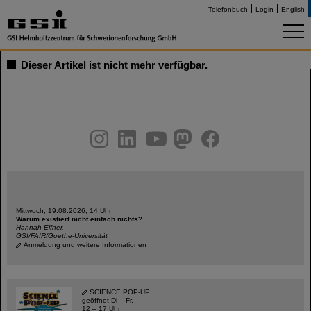
Telefonbuch
Login
English
Dieser Artikel ist nicht mehr verfügbar.
instagram
linkedin
youtube
helmholtz.social
facebook
Mittwoch, 19.08.2026, 14 Uhr
Warum existiert nicht einfach nichts?
Hannah Elfner,
GSI/FAIR/Goethe-Universität
Anmeldung und weitere Informationen
SCIENCE POP-UP
geöffnet Di – Fr,
12 – 17 Uhr