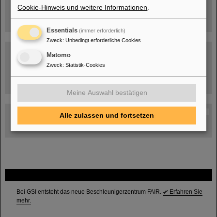
Cookie-Hinweis und weitere Informationen
.
Essentials
(immer erforderlich)
Zweck
:
Unbedingt erforderliche Cookies
Matomo
Zweck
:
Statistik-Cookies
Umgang mit den Auswirkungen des Kriegs in der Ukraine
Meine Auswahl bestätigen
GSI-FAIR Kolloquium
Alle zulassen und fortsetzen
Aktuelle Termine
FAIR
Bei GSI entsteht das neue Beschleunigerzentrum FAIR.
Erfahren Sie
mehr.