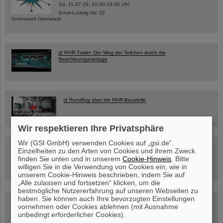
Sa, 11.07.26, 10:30-16:00 Uhr
Ernst-Ludwig-Str. 22
Innenstadt Darmstadt
FAIR-Trailer: Der Weg der Teilchen durch die
Beschleunigeranlage
Rundflug über die FAIR-Baustelle
Wir respektieren Ihre Privatsphäre
Wir (GSI GmbH) verwenden Cookies auf „gsi.de“.
Besichtigung von GSI/FAIR –
Einzelheiten zu den Arten von Cookies und ihrem Zweck
jetzt Termin buchen!
finden Sie unten und in unserem
Cookie-Hinweis
. Bitte
willigen Sie in die Verwendung von Cookies ein, wie in
unserem Cookie-Hinweis beschrieben, indem Sie auf
„Alle zulassen und fortsetzen“ klicken, um die
bestmögliche Nutzererfahrung auf unseren Webseiten zu
haben. Sie können auch Ihre bevorzugten Einstellungen
Blog Beam On
vornehmen oder Cookies ablehnen (mit Ausnahme
Menschen
...hinter GSI und FAIR.
unbedingt erforderlicher Cookies).