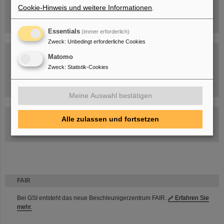
Cookie-Hinweis und weitere Informationen
.
Essentials
(immer erforderlich)
Zweck
:
Unbedingt erforderliche Cookies
Matomo
Zweck
:
Statistik-Cookies
Umgang mit den Auswirkungen des Kriegs in der Ukraine
Meine Auswahl bestätigen
GSI-FAIR Kolloquium
Alle zulassen und fortsetzen
Aktuelle Termine
FAIR
Bei GSI entsteht das neue Beschleunigerzentrum FAIR.
Erfahren Sie
mehr.