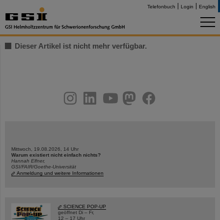
Telefonbuch
Login
English
Dieser Artikel ist nicht mehr verfügbar.
instagram
linkedin
youtube
helmholtz.social
facebook
Mittwoch, 19.08.2026, 14 Uhr
Warum existiert nicht einfach nichts?
Hannah Elfner,
GSI/FAIR/Goethe-Universität
Anmeldung und weitere Informationen
SCIENCE POP-UP
geöffnet Di – Fr,
12 – 17 Uhr