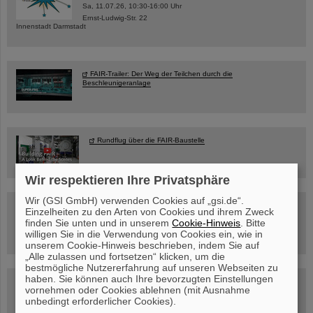
Sa, 11.07.26, 10:30-16:00 Uhr
Ernst-Ludwig-Str. 22
Innenstadt Darmstadt
FAIR-Trailer: Der Weg der Teilchen durch die
Beschleunigeranlage
Rundflug über die FAIR-Baustelle
Wir respektieren Ihre Privatsphäre
Wir (GSI GmbH) verwenden Cookies auf „gsi.de“.
Besichtigung von GSI/FAIR –
Einzelheiten zu den Arten von Cookies und ihrem Zweck
jetzt Termin buchen!
finden Sie unten und in unserem
Cookie-Hinweis
. Bitte
willigen Sie in die Verwendung von Cookies ein, wie in
unserem Cookie-Hinweis beschrieben, indem Sie auf
„Alle zulassen und fortsetzen“ klicken, um die
bestmögliche Nutzererfahrung auf unseren Webseiten zu
haben. Sie können auch Ihre bevorzugten Einstellungen
Blog Beam On
vornehmen oder Cookies ablehnen (mit Ausnahme
Menschen
...hinter GSI und FAIR.
unbedingt erforderlicher Cookies).