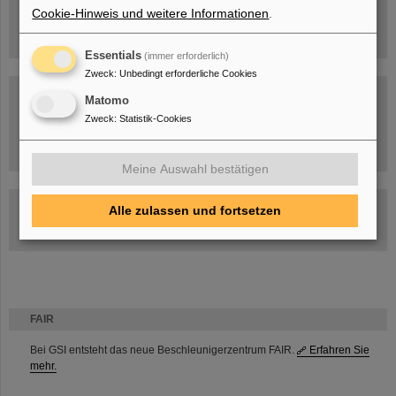
Cookie-Hinweis und weitere Informationen
.
Essentials
(immer erforderlich)
Zweck
:
Unbedingt erforderliche Cookies
Matomo
Zweck
:
Statistik-Cookies
Umgang mit den Auswirkungen des Kriegs in der Ukraine
Meine Auswahl bestätigen
GSI-FAIR Kolloquium
Alle zulassen und fortsetzen
Aktuelle Termine
FAIR
Bei GSI entsteht das neue Beschleunigerzentrum FAIR.
Erfahren Sie
mehr.