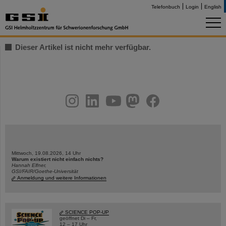
Telefonbuch
Login
English
Dieser Artikel ist nicht mehr verfügbar.
instagram
linkedin
youtube
helmholtz.social
facebook
Mittwoch, 19.08.2026, 14 Uhr
Warum existiert nicht einfach nichts?
Hannah Elfner,
GSI/FAIR/Goethe-Universität
Anmeldung und weitere Informationen
SCIENCE POP-UP
geöffnet Di – Fr,
12 – 17 Uhr