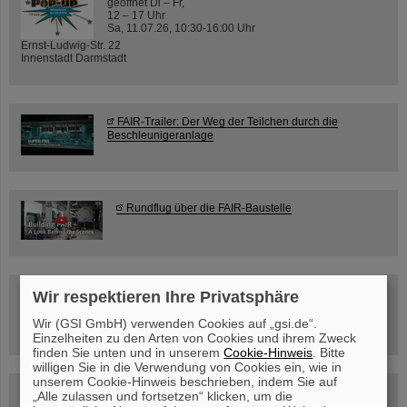
geöffnet Di – Fr,
12 – 17 Uhr
Sa, 11.07.26, 10:30-16:00 Uhr
Ernst-Ludwig-Str. 22
Innenstadt Darmstadt
FAIR-Trailer: Der Weg der Teilchen durch die
Beschleunigeranlage
Rundflug über die FAIR-Baustelle
Besichtigung von GSI/FAIR –
Wir respektieren Ihre Privatsphäre
jetzt Termin buchen!
Wir (GSI GmbH) verwenden Cookies auf „gsi.de“.
Einzelheiten zu den Arten von Cookies und ihrem Zweck
finden Sie unten und in unserem
Cookie-Hinweis
. Bitte
willigen Sie in die Verwendung von Cookies ein, wie in
unserem Cookie-Hinweis beschrieben, indem Sie auf
Blog Beam On
„Alle zulassen und fortsetzen“ klicken, um die