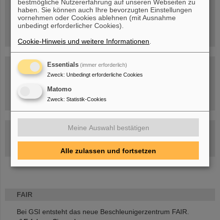
bestmögliche Nutzererfahrung auf unseren Webseiten zu
Menschen
...hinter GSI und FAIR.
haben. Sie können auch Ihre bevorzugten Einstellungen
vornehmen oder Cookies ablehnen (mit Ausnahme
unbedingt erforderlicher Cookies).
Cookie-Hinweis und weitere Informationen
.
Essentials
(immer erforderlich)
Zweck
:
Unbedingt erforderliche Cookies
Matomo
Umgang mit den Auswirkungen des Kriegs in der Ukraine
Zweck
:
Statistik-Cookies
Meine Auswahl bestätigen
GSI-FAIR Kolloquium
Aktuelle Termine
Alle zulassen und fortsetzen
FAIR
Bei GSI entsteht das neue Beschleunigerzentrum FAIR.