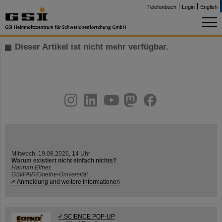
Telefonbuch
Login
English
Dieser Artikel ist nicht mehr verfügbar.
instagram
linkedin
youtube
helmholtz.social
facebook
Mittwoch, 19.08.2026, 14 Uhr
Warum existiert nicht einfach nichts?
Hannah Elfner,
GSI/FAIR/Goethe-Universität
Anmeldung und weitere Informationen
SCIENCE POP-UP