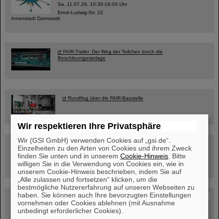
Sa, 11.07.26, 10:30-16:00 Uhr
Ernst-Ludwig-Str. 22
Innenstadt Darmstadt
FAIR-Trailer: Der Weg der Teilchen durch die
Beschleunigeranlage
Rundflug über die FAIR-Baustelle
Wir respektieren Ihre Privatsphäre
Wir (GSI GmbH) verwenden Cookies auf „gsi.de“.
Besichtigung von GSI/FAIR –
Einzelheiten zu den Arten von Cookies und ihrem Zweck
jetzt Termin buchen!
finden Sie unten und in unserem
Cookie-Hinweis
. Bitte
willigen Sie in die Verwendung von Cookies ein, wie in
unserem Cookie-Hinweis beschrieben, indem Sie auf
„Alle zulassen und fortsetzen“ klicken, um die
bestmögliche Nutzererfahrung auf unseren Webseiten zu
haben. Sie können auch Ihre bevorzugten Einstellungen
Blog Beam On
vornehmen oder Cookies ablehnen (mit Ausnahme
Menschen
...hinter GSI und FAIR.
unbedingt erforderlicher Cookies).