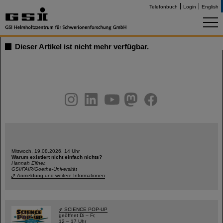
Telefonbuch
Login
English
Dieser Artikel ist nicht mehr verfügbar.
instagram
linkedin
youtube
helmholtz.social
facebook
Mittwoch, 19.08.2026, 14 Uhr
Warum existiert nicht einfach nichts?
Hannah Elfner,
GSI/FAIR/Goethe-Universität
Anmeldung und weitere Informationen
SCIENCE POP-UP
geöffnet Di – Fr,
12 – 17 Uhr