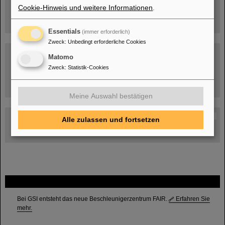
Cookie-Hinweis und weitere Informationen
.
Essentials
(immer erforderlich)
Zweck
:
Unbedingt erforderliche Cookies
Matomo
Zweck
:
Statistik-Cookies
Umgang mit den Auswirkungen des Kriegs in der Ukraine
Meine Auswahl bestätigen
GSI-FAIR Kolloquium
Alle zulassen und fortsetzen
Aktuelle Termine
FAIR
Bei GSI entsteht das neue Beschleunigerzentrum FAIR.
Erfahren Sie
mehr.