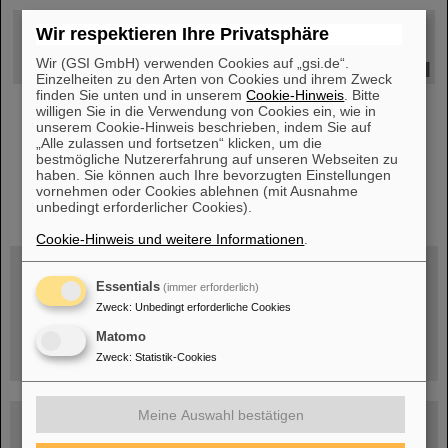
Januar 21, 2026
Wir respektieren Ihre Privatsphäre
Haben Tiere ein Bewusstsein? Gegenfrage: Warum nur eins?
Wir (GSI GmbH) verwenden Cookies auf „gsi.de“.
Konrad Lehmann
Einzelheiten zu den Arten von Cookies und ihrem Zweck
finden Sie unten und in unserem
Cookie-Hinweis
. Bitte
willigen Sie in die Verwendung von Cookies ein, wie in
unserem Cookie-Hinweis beschrieben, indem Sie auf
„Alle zulassen und fortsetzen“ klicken, um die
bestmögliche Nutzererfahrung auf unseren Webseiten zu
haben. Sie können auch Ihre bevorzugten Einstellungen
vornehmen oder Cookies ablehnen (mit Ausnahme
instagram
linkedin
youtube
helmholtz.social
facebook
unbedingt erforderlicher Cookies).
Cookie-Hinweis und weitere Informationen
.
Essentials
(immer erforderlich)
Mittwoch, 19.08.2026, 14 Uhr
Zweck
:
Unbedingt erforderliche Cookies
Warum existiert nicht einfach nichts?
Hannah Elfner,
Matomo
GSI/FAIR/Goethe-Universität
Anmeldung und weitere Informationen
Zweck
:
Statistik-Cookies
Meine Auswahl bestätigen
SCIENCE POP-UP
geöffnet Di – Fr,
12 – 17 Uhr