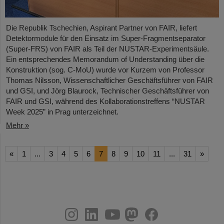
Die Republik Tschechien, Aspirant Partner von FAIR, liefert
Detektormodule für den Einsatz im Super-Fragmentseparator
(Super-FRS) von FAIR als Teil der NUSTAR-Experimentsäule.
Ein entsprechendes Memorandum of Understanding über die
Konstruktion (sog. C-MoU) wurde vor Kurzem von Professor
Thomas Nilsson, Wissenschaftlicher Geschäftsführer von FAIR
und GSI, und Jörg Blaurock, Technischer Geschäftsführer von
FAIR und GSI, während des Kollaborationstreffens “NUSTAR
Week 2025” in Prag unterzeichnet.
Mehr »
«
1
...
3
4
5
6
7
8
9
10
11
...
31
»
instagram
linkedin
youtube
helmholtz.social
facebook