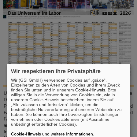
Wir respektieren Ihre Privatsphäre
Wir (GSI GmbH) verwenden Cookies auf „gsi.de“.
Einzelheiten zu den Arten von Cookies und ihrem Zweck
finden Sie unten und in unserem
Cookie-Hinweis
. Bitte
Unser großformatiger DIN-A2-Kalender bietet eine übersichtliche
willigen Sie in die Verwendung von Cookies ein, wie in
Darstellung aller Feiertage und Schulferien sowie ausreichend
unserem Cookie-Hinweis beschrieben, indem Sie auf
„Alle zulassen und fortsetzen“ klicken, um die
Platz für persönliche Notizen. Mit attraktiven Bildern von GSI und
bestmögliche Nutzererfahrung auf unseren Webseiten zu
FAIR ist er ein praktischer Begleiter durchs ganze Jahr. GSI- und
haben. Sie können auch Ihre bevorzugten Einstellungen
FAIR-Mitarbeitende können den Kalender direkt im Foyer oder
vornehmen oder Cookies ablehnen (mit Ausnahme
unbedingt erforderlicher Cookies).
am Empfang in der Borsigstraße abholen. Externe
Interessent*innen erhalten ihn per Post: Bitte senden Sie eine E-
Cookie-Hinweis und weitere Informationen
.