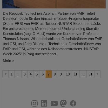
Die Republik Tschechien, Aspirant Partner von FAIR, liefert
Detektormodule für den Einsatz im Super-Fragmentseparator
(Super-FRS) von FAIR als Teil der NUSTAR-Experimentsäule.
Ein entsprechendes Memorandum of Understanding über die
Konstruktion (sog. C-MoU) wurde vor Kurzem von Professor
Thomas Nilsson, Wissenschaftlicher Geschäftsführer von FAIR
und GSI, und Jörg Blaurock, Technischer Geschäftsführer von
FAIR und GSI, während des Kollaborationstreffens “NUSTAR
Week 2025” in Prag unterzeichnet.
Mehr »
«
1
...
3
4
5
6
7
8
9
10
11
...
31
»
instagram
linkedin
youtube
helmholtz.social
facebook