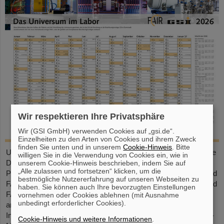
Wir respektieren Ihre Privatsphäre
Wir (GSI GmbH) verwenden Cookies auf „gsi.de“.
Einzelheiten zu den Arten von Cookies und ihrem Zweck
finden Sie unten und in unserem
Cookie-Hinweis
. Bitte
Unser großformatiger DIN-A2-Kalender bietet eine übersichtliche
willigen Sie in die Verwendung von Cookies ein, wie in
Darstellung aller Feiertage und Schulferien sowie ausreichend
unserem Cookie-Hinweis beschrieben, indem Sie auf
„Alle zulassen und fortsetzen“ klicken, um die
Platz für persönliche Notizen. Mit attraktiven Bildern von GSI und
bestmögliche Nutzererfahrung auf unseren Webseiten zu
FAIR ist er ein praktischer Begleiter durchs ganze Jahr. GSI- und
haben. Sie können auch Ihre bevorzugten Einstellungen
FAIR-Mitarbeitende können den Kalender direkt im Foyer oder
vornehmen oder Cookies ablehnen (mit Ausnahme
unbedingt erforderlicher Cookies).
am Empfang in der Borsigstraße abholen. Externe
Interessent*innen erhalten ihn per Post: Bitte senden Sie eine E-
Cookie-Hinweis und weitere Informationen
.