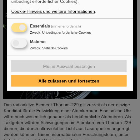
unbedingt erforderlicher Cookies).
Cookie-Hinweis und weitere Informationen
.
Essentials
(immer erforderlich)
Zweck
:
Unbedingt erforderliche Cookies
Matomo
Zweck
:
Statistik-Cookies
Meine Auswahl bestätigen
Alle zulassen und fortsetzen
Das radioaktive Element Thorium-229 gilt zurzeit als der einzige
Kandidat für die Entwicklung einer Atomkernuhr. Eine solche Uhr
wäre noch wesentlich genauer als herkömmliche Atomuhren. Als
Taktgeber würden Schwingungen im Atomkern von Thorium-229
dienen, die durch ultraviolettes Licht aus Laserquellen angeregt
werden könnten. Einem internationalen Forschungsteam, unter