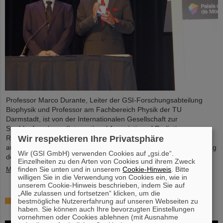
Professor Marco Durante, Leiter der GSI-Forschungsabteilung
Biophysik und Professor am Fachbereich Physik der TU
Darmstadt, ist von der Internationalen Gesellschaft zur
Strahlenforschung (International Association of Radiation
Wir respektieren Ihre Privatsphäre
Research, IARR) mit dem renommierten Henry-Kaplan-Preis
ausgezeichnet worden. Der Preis gilt als die höchste Auszeichnung
Wir (GSI GmbH) verwenden Cookies auf „gsi.de“.
der Strahlenforschung...
Einzelheiten zu den Arten von Cookies und ihrem Zweck
finden Sie unten und in unserem
Cookie-Hinweis
. Bitte
Mehr »
willigen Sie in die Verwendung von Cookies ein, wie in
unserem Cookie-Hinweis beschrieben, indem Sie auf
„Alle zulassen und fortsetzen“ klicken, um die
Hoffnung auf Entwicklung einer Atomkernuhr
bestmögliche Nutzererfahrung auf unseren Webseiten zu
haben. Sie können auch Ihre bevorzugten Einstellungen
wächst
vornehmen oder Cookies ablehnen (mit Ausnahme